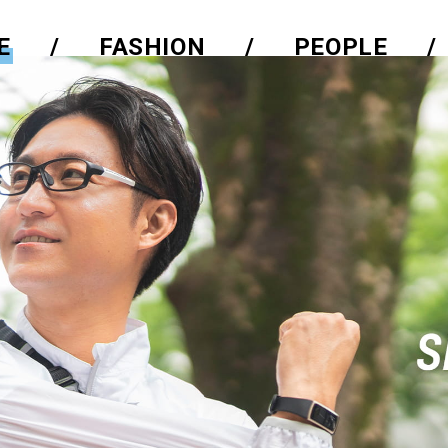
E
FASHION
PEOPLE