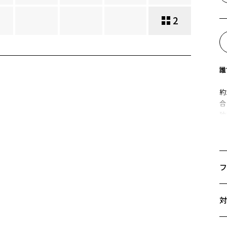
2
誰
約
合
独
ビ
新
長
フ
※
サ
Z
対
56
A