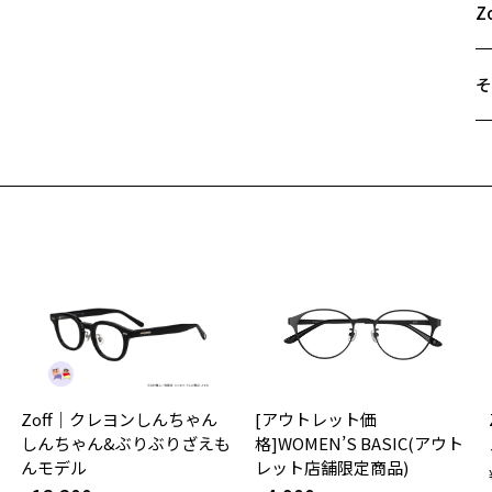
B
Z
C
そ
遠
ご
最
※
せ
「
＜
オ
実
Zoff｜クレヨンしんちゃん
[アウトレット価
ご
仕
しんちゃん&ぶりぶりざえも
格]WOMEN’S BASIC(アウト
の
んモデル
レット店舗限定商品)
度
D