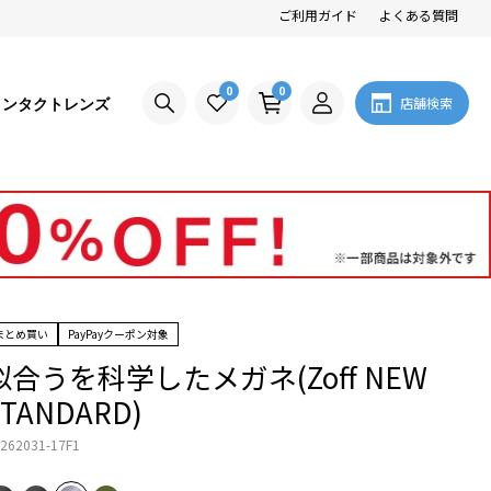
ご利用ガイド
よくある質問
0
0
コンタクトレンズ
店舗検索
まとめ買い
PayPayクーポン対象
似合うを科学したメガネ(Zoff NEW
STANDARD)
262031-17F1