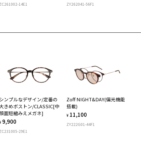
しくはこちら
 仕上がりの縦幅：約34mm
ZC261002-14E1
ZY262041-56F1
Zoff店舗にていつでも対応いたします。
店舗で度数を測定いただけます
さ
近くのZoff実店舗にて度数を測定いただけます（無料）。
の際は記入用紙をダウンロードしてお使いください。
もっと見る
.3g
メガネ：デモレンズを外した重さ
ダウンロード
サングラス：レンズ込みの重さ
着脱式サングラス：デモレンズ、アタッチメント込みの重さ
イプ
スクエア
質
シンプルなデザイン/定番の
Zoff NIGHT&DAY(偏光機能
ロント素材：メタル
大きめボストン/CLASSIC[中
搭載)
顔面短縮みえメガネ]
11,100
¥
9,900
¥
ZY222G01-44F1
ZC231005-29E1