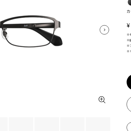
カ
¥
※
※
※
※