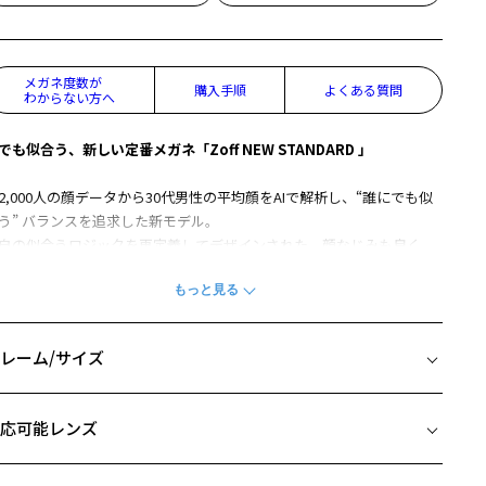
メガネ度数が
購入手順
よくある質問
わからない方へ
でも似合う、新しい定番メガネ「Zoff NEW STANDARD 」
2,000人の顔データから30代男性の平均顔をAIで解析し、“誰にでも似
う” バランスを追求した新モデル。
自の似合うロジックを再定義してデザインされた、顔なじみも良く
ジネスシーンにもおすすめなスクエア型フレームです。
たにバネ構造を採用することでフィット感が向上。
時間かけても疲れにくい快適な掛け心地を実現しました。
レーム/サイズ
柄や色味の出方に個体差があり、画像と異なる場合がございます。
イズ
off NEW STANDARD ページをみる
応可能レンズ
□16-145
 片方のレンズ横幅：56mm