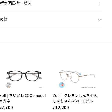
 ブリッジ(鼻部分)の横幅：16mm
offの保証/サービス
 テンプル(つる)の長さ：145mm
フレームとレンズの合計料金を知りたい方へ
の他
Zoffならではの安心サポート
価格シミュレーターはこちら
近両用はZoffオンラインストアでは販売しておりません。
希望のお客さまは、「レンズ交換券」をお選びのうえ、
安心1 フレーム１年間品質保証
寄りのZoff実店舗にてレンズをお買い求めください。
サングラスやパッケージ品では「レンズ交換券」はお選びいただけま
商品不良により生じた破損等の不具合は、お渡し日または発送
ん。
日より１年間修理又は交換させて頂きます。
度無し」をお選びいただき実店舗へご相談ください。
※保証期間内に交換が行われた場合、保証期間は初期の期間から延長されま
せん。
安心2 視力測定無料
メガネの度数情報がわからない方へ＞
お持ちのZoffメガネサイズを確認するには？
視力の変化を早めに発見するために、定期的な視力測定をおす
ンラインストアでフレームのみ購入して、
すめいたします。
店舗で度付きにできます
Zoff | ちいかわ COOLmodel
Zoff｜クレヨンしんちゃん
購入時に「レンズ交換券」をお選びいただくと、実店舗で度数を測定
上がり寸法
安心3 かかり具合調整無料
メガネ
しんちゃん&シロモデル
うえ、
7,700
12,200
付きレンズ（標準セットレンズ）へ無料交換いただけます。
 仕上がりの横幅：約140mm
¥
¥
フレームの歪みやかかり具合の調整・クリーニングは、全国の