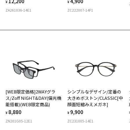
12,200
4,900
詳
E
¥
¥
ZA261036-14E1
ZC222007-14F1
実
お気に入り
重
お
商品詳細ページへ
そ
19
お気に入りに追加済です。
※
お気に入りリストは
こちら
※
※
タ
材
[WEB限定価格]2WAYグラ
シンプルなデザイン/定番の
フ
ス/Zoff NIGHT&DAY(偏光機
大きめボストン/CLASSIC[中
能搭載)(WEB限定商品)
顔面短縮みえメガネ]
8,880
9,900
¥
¥
ZN201G05-12E1
ZC231005-14E1