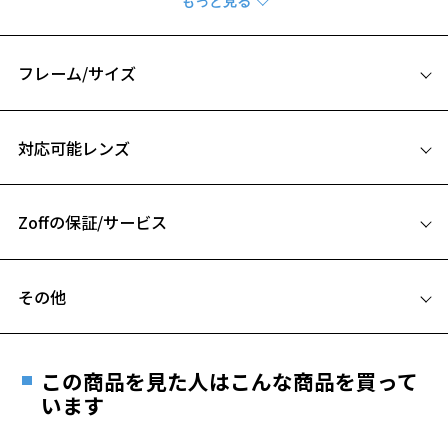
CLASSIC(クラシック)の一覧をみる
※柄や色味の出方に個体差があり、画像と異なる場合がございます。
フレーム/サイズ
サイズ
対応可能レンズ
50□19-145
A 片方のレンズ横幅：50mm
Zoffの保証/サービス
B ブリッジ(鼻部分)の横幅：19mm
C テンプル(つる)の長さ：145mm
お気に入り
フレームとレンズの合計料金を知りたい方へ
その他
Zoffならではの安心サポート
お気に入りに追加済です。
価格シミュレーターはこちら
お気に入りリストは
こちら
遠近両用はZoffオンラインストアでは販売しておりません。
ご希望のお客さまは、「レンズ交換券」をお選びのうえ、
この商品を見た人はこんな商品を買って
安心1 フレーム１年間品質保証
最寄りのZoff実店舗にてレンズをお買い求めください。
います
※サングラスやパッケージ品では「レンズ交換券」はお選び
商品不良により生じた破損等の不具合は、お渡し
いただけません。「度無し」をお選びいただき実店舗へご相