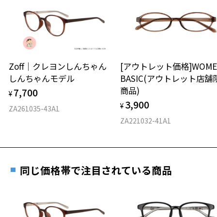
日または発送日より１年間修理又は交換させて頂
談ください。
きます。
※保証期間内に交換が行われた場合、保証期間は初期の期間から
延長されません。
お持ちのZoffメガネサイズを確認するには？
＜メガネの度数情報がわからない方へ＞
安心2 視力測定無料
Zoff｜クレヨンしんちゃん
[アウトレット価格]WOME
オンラインストアでフレームのみ購入して、
しんちゃんモデル
BASIC(アウトレット店舗
実店舗で度付きにできます
仕上がり寸法
視力の変化を早めに発見するために、定期的な視
商品)
7,700
ご購入時に「レンズ交換券」をお選びいただくと、実店舗で
¥
力測定をおすすめいたします。
3,900
度数を測定のうえ、度付きレンズ（標準セットレンズ）へ無
¥
D 仕上がりの横幅：約134mm
ZA261035-43A1
料交換いただけます。
E 仕上がりの縦幅：約39mm
安心3 かかり具合調整無料
ZA221032-41A1
詳しくはこちら
重さ
フレームの歪みやかかり具合の調整・クリーニン
実店舗で度数を測定いただけます
グは、全国のZoff店舗にていつでも対応いたしま
お近くのZoff実店舗にて度数を測定いただけます（無料）。
す。
10.4g
同じ価格帯で注目されている商品
その際は記入用紙をダウンロードしてお使いください。
※メガネ：デモレンズを外した重さ
※サングラス：レンズ込みの重さ
※着脱式サングラス：デモレンズ、アタッチメント込みの重さ
ダウンロード
もっと見る