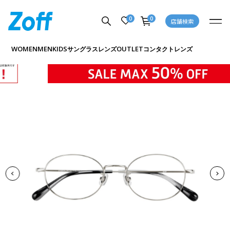
0
0
店舗検索
商品詳細ページへ
WOMEN
MEN
KIDS
OUTLET
サングラス
レンズ
コンタクトレンズ