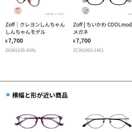
タイプ
オーバル
Zoff｜クレヨンしんちゃん
Zoff | ちいかわ COOLmod
しんちゃんモデル
メガネ
材質
7,700
7,700
¥
¥
フロント素材：メタル
ZA261035-43A1
ZC261002-14E1
横幅と形が近い商品