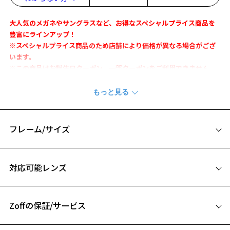
大人気のメガネやサングラスなど、お得なスペシャルプライス商品を
豊富にラインアップ！
※スペシャルプライス商品のため店舗により価格が異なる場合がござ
います。
※この商品はお誕生日クーポン、一部クーポンをご利用できません。
サングラス(度無し)の場合、最短3～4営業日以内の発送です。
※繁忙期や予期せぬ事態により、上記の日数よりもお日にちをいただ
く場合がございます。
※お届け予定日の目安はカート内(STEP2)でご確認ください。
フレーム/サイズ
『CLASSIC』
サイズ
対応可能レンズ
【デザイン】
53□21-142
人気のメタルフレームに、人気のカラーレンズを組み合わせたモデ
A 片方のレンズ横幅：53mm
ル。
お気に入り
Zoffの保証/サービス
B ブリッジ(鼻部分)の横幅：21mm
※柄や色味の出方に個体差があり、画像と異なる場合がございます。
C テンプル(つる)の長さ：142mm
フレームとレンズの合計料金を知りたい方へ