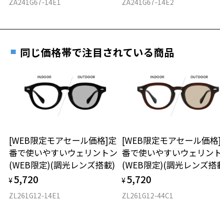
ZA241G67-14E1
ZA241G67-14E2
をされる場合は、レンズ代金の他に3,300円(税込)の加工賃を追加で頂
重さ
フレームの歪みやかかり具合の調整・クリーニン
戴する場合がございます。
実店舗で度数を測定いただけます
グは、全国のZoff店舗にていつでも対応いたしま
店頭でレンズ交換をされるお客様は、商品発送から6か月以内に、ご購
お近くのZoff実店舗にて度数を測定いただけます（無料）。
す。
22.4g
入した商品本体と発送日がわかる【商品発送メール】を店頭スタッフ
その際は記入用紙をダウンロードしてお使いください。
にご提示いだければ、初回に限り加工賃はかかりませんので、必ずス
同じ価格帯で注目されている商品
※メガネ：デモレンズを外した重さ
タッフにご提示ください。
※サングラス：レンズ込みの重さ
商品発送から6か月を過ぎた場合、又はお客様からの【商品発送メー
※着脱式サングラス：デモレンズ、アタッチメント込みの重さ
ダウンロード
もっと見る
ル】のご提示が無かった場合、レンズ代金の他に加工賃として3,300
円(税込)を頂戴いたしますので、予めご了承ください。
タイプ
ボストン
[WEB限定モアセール価格]定
[WEB限定モアセール価格
材質
番で使いやすいウェリントン
番で使いやすいウェリン
(WEB限定)(調光レンズ搭載)
(WEB限定)(調光レンズ搭
フロント素材：メタル
5,720
5,720
¥
¥
ZL261G12-14E1
ZL261G12-44C1