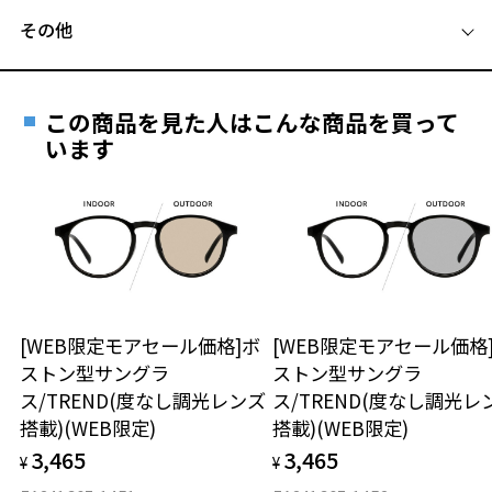
お気に入りに追加済です。
サングラスページをみる
その他
お気に入りリストは
こちら
Zoffならではの安心サポート
価格シミュレーターはこちら
＜度付きサングラスに関する注意事項＞
遠近両用はZoffオンラインストアでは販売しておりません。
※サングラスの度付きは追加料金がかかります。
ご希望のお客さまは、「レンズ交換券」をお選びのうえ、
※度付きにした場合、レンズ色、機能が変更となります。
この商品を見た人はこんな商品を買って
安心1 フレーム１年間品質保証
※度付きサングラスをお求めの際は、レンズ選択画面にて度数入力
最寄りのZoff実店舗にてレンズをお買い求めください。
います
後、レンズオプションでカラーをお選びください。
※サングラスやパッケージ品では「レンズ交換券」はお選び
商品不良により生じた破損等の不具合は、お渡し
いただけません。「度無し」をお選びいただき実店舗へご相
日または発送日より１年間修理又は交換させて頂
品名：サングラス
談ください。
きます。
レンズの材質：プラスチック(コーティング)
※保証期間内に交換が行われた場合、保証期間は初期の期間から
レンズ枠の材質：ニッケル合金(塗装)
延長されません。
テンプルの材質：ニッケル合金(塗装)
お持ちのZoffメガネサイズを確認するには？
＜メガネの度数情報がわからない方へ＞
可視光線透過率：74%
紫外線透過率：0.1%以下(紫外線カット率：99.9%以上)
安心2 視力測定無料
[WEB限定モアセール価格]ボ
[WEB限定モアセール価格
オンラインストアでフレームのみ購入して、
レンズカラー：カナリア / ブラウン系
ストン型サングラ
ストン型サングラ
実店舗で度付きにできます
使用上の注意：高温のところに置いたり、傷をつけるような金属と一
仕上がり寸法
視力の変化を早めに発見するために、定期的な視
ス/TREND(度なし調光レンズ
ス/TREND(度なし調光レ
緒にしまわないようご注意下さい。
ご購入時に「レンズ交換券」をお選びいただくと、実店舗で
力測定をおすすめいたします。
搭載)(WEB限定)
搭載)(WEB限定)
＜実店舗でサングラスまたはパッケージ商品等のレンズ交換について
度数を測定のうえ、度付きレンズ（標準セットレンズ）へ無
D 仕上がりの横幅：約140mm
＞
3,465
3,465
料交換いただけます。
¥
¥
E 仕上がりの縦幅：約51mm
安心3 かかり具合調整無料
2024年3月1日から、店頭に商品をお持ち込みいただいて、レンズ交換
詳しくはこちら