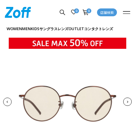
0
0
店舗検索
商品詳細ページへ
WOMEN
MEN
KIDS
OUTLET
サングラス
レンズ
コンタクトレンズ