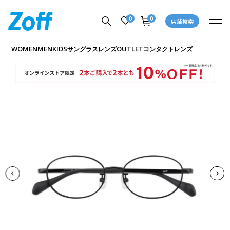
0
0
店舗検索
商品詳細ページへ
WOMEN
MEN
KIDS
OUTLET
サングラス
レンズ
コンタクトレンズ