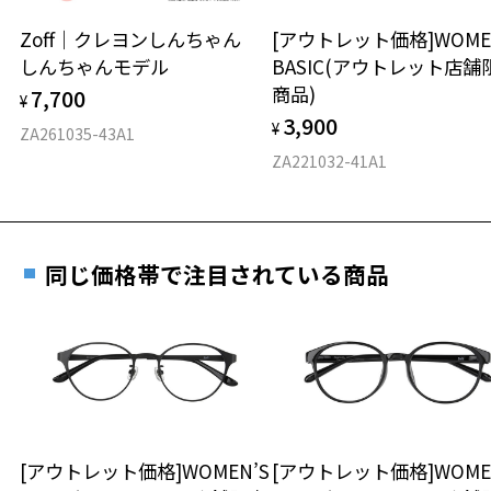
安心2 視力測定無料
Zoff｜クレヨンしんちゃん
[アウトレット価格]WOME
オンラインストアでフレームのみ購入して、
しんちゃんモデル
BASIC(アウトレット店舗
実店舗で度付きにできます
仕上がり寸法
視力の変化を早めに発見するために、定期的な視
商品)
7,700
ご購入時に「レンズ交換券」をお選びいただくと、実店舗で
¥
力測定をおすすめいたします。
3,900
度数を測定のうえ、度付きレンズ（標準セットレンズ）へ無
¥
D 仕上がりの横幅：約126mm
ZA261035-43A1
料交換いただけます。
E 仕上がりの縦幅：約35mm
安心3 かかり具合調整無料
ZA221032-41A1
詳しくはこちら
重さ
フレームの歪みやかかり具合の調整・クリーニン
実店舗で度数を測定いただけます
グは、全国のZoff店舗にていつでも対応いたしま
お近くのZoff実店舗にて度数を測定いただけます（無料）。
す。
11.5g
同じ価格帯で注目されている商品
その際は記入用紙をダウンロードしてお使いください。
※メガネ：デモレンズを外した重さ
※サングラス：レンズ込みの重さ
※着脱式サングラス：デモレンズ、アタッチメント込みの重さ
ダウンロード
もっと見る
タイプ
オーバル
[アウトレット価格]WOMEN’S
[アウトレット価格]WOME