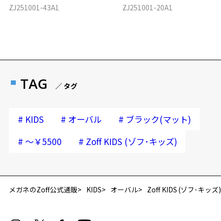
ZJ251001-43A1
ZJ251001-20A1
TAG
／ タグ
#
#
#
KIDS
オーバル
ブラック(マット)
#
#
～￥5500
Zoff KIDS (ゾフ･キッズ)
再入荷お知らせメールのお申し込み
「再入荷お知らせメール」はZoffオンラインストア会員さまのみ対象となります。
メガネのZoff公式通販
KIDS
オーバル
Zoff KIDS (ゾフ･キッズ