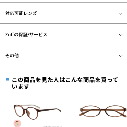
サイズ
対応可能レンズ
48□15-135
A 片方のレンズ横幅：48mm
Zoffの保証/サービス
B ブリッジ(鼻部分)の横幅：15mm
C テンプル(つる)の長さ：135mm
フレームとレンズの合計料金を知りたい方へ
その他
お気に入り
Zoffならではの安心サポート
価格シミュレーターはこちら
遠近両用はZoffオンラインストアでは販売しておりません。
お気に入りに追加済です。
ご希望のお客さまは、「レンズ交換券」をお選びのうえ、
この商品を見た人はこんな商品を買って
安心1 フレーム１年間品質保証
お気に入りリストは
こちら
最寄りのZoff実店舗にてレンズをお買い求めください。
います
※サングラスやパッケージ品では「レンズ交換券」はお選び
商品不良により生じた破損等の不具合は、お渡し
いただけません。「度無し」をお選びいただき実店舗へご相
日または発送日より１年間修理又は交換させて頂
談ください。
きます。
※保証期間内に交換が行われた場合、保証期間は初期の期間から
延長されません。
お持ちのZoffメガネサイズを確認するには？
＜メガネの度数情報がわからない方へ＞