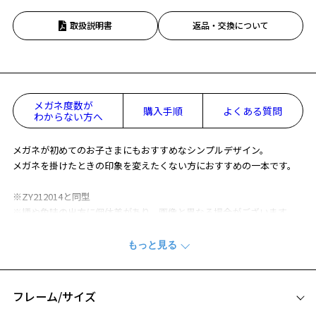
取扱説明書
返品・交換について
メガネ度数が
購入手順
よくある質問
わからない方へ
メガネが初めてのお子さまにもおすすめなシンプルデザイン。
メガネを掛けたときの印象を変えたくない方におすすめの一本です。
※ZY212014と同型
※柄や色味の出方に個体差があり、画像と異なる場合がございます。
Zoff KIDS (ゾフ･キッズ) 特集ページをみる
フレーム/サイズ