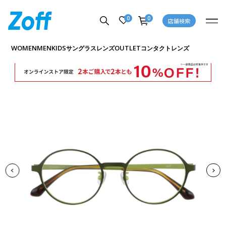
0
0
店舗検索
商品詳細ページへ
WOMEN
MEN
KIDS
OUTLET
サングラス
レンズ
コンタクトレンズ