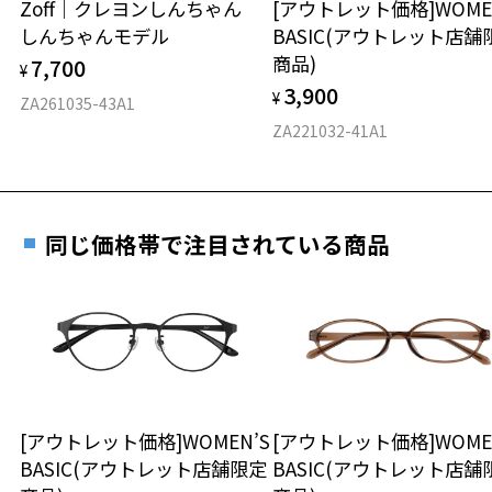
Zoff｜クレヨンしんちゃん
[アウトレット価格]WOME
オンラインストアでフレームのみ購入して、
しんちゃんモデル
BASIC(アウトレット店舗
実店舗で度付きにできます
仕上がり寸法
視力の変化を早めに発見するために、定期的な視
商品)
7,700
ご購入時に「レンズ交換券」をお選びいただくと、実店舗で
¥
力測定をおすすめいたします。
3,900
度数を測定のうえ、度付きレンズ（標準セットレンズ）へ無
¥
D 仕上がりの横幅：約138mm
ZA261035-43A1
料交換いただけます。
E 仕上がりの縦幅：約48mm
安心3 かかり具合調整無料
ZA221032-41A1
詳しくはこちら
重さ
フレームの歪みやかかり具合の調整・クリーニン
実店舗で度数を測定いただけます
グは、全国のZoff店舗にていつでも対応いたしま
お近くのZoff実店舗にて度数を測定いただけます（無料）。
す。
10.8g
同じ価格帯で注目されている商品
その際は記入用紙をダウンロードしてお使いください。
※メガネ：デモレンズを外した重さ
※サングラス：レンズ込みの重さ
※着脱式サングラス：デモレンズ、アタッチメント込みの重さ
ダウンロード
もっと見る
タイプ
ラウンド
[アウトレット価格]WOMEN’S
[アウトレット価格]WOME
BASIC(アウトレット店舗限定
BASIC(アウトレット店舗
材質