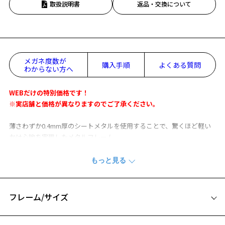
取扱説明書
返品・交換について
メガネ度数が
購入手順
よくある質問
わからない方へ
WEBだけの特別価格です！
※実店舗と価格が異なりますのでご了承ください。
薄さわずか0.4mm厚のシートメタルを使用することで、驚くほど軽い
かけ心地を実現したメタルフレーム。
シックなカラーからポップなカラーまで幅広いカラー展開が特徴で、
かけるだけで目元にアクセントを付けたい時におすすめ。
※柄や色味の出方に個体差があり、画像と異なる場合がございます。
フレーム/サイズ
CLASSIC(クラシック) 特集ページをみる
サイズ