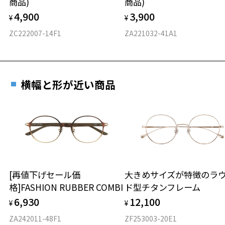
商品)
商品)
フロント素材：メタル
4,900
3,900
¥
¥
ZC222007-14F1
ZA221032-41A1
横幅と形が近い商品
[再値下げセール価
大きめサイズが特徴のラ
格]FASHION RUBBER COMBI
ド型チタンフレーム
6,930
12,100
¥
¥
ZA242011-48F1
ZF253003-20E1