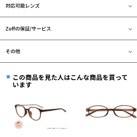
対応可能レンズ
51□19-145
A 片方のレンズ横幅：51mm
Zoffの保証/サービス
B ブリッジ(鼻部分)の横幅：19mm
C テンプル(つる)の長さ：145mm
フレームとレンズの合計料金を知りたい方へ
その他
Zoffならではの安心サポート
お気に入り
価格シミュレーターはこちら
遠近両用はZoffオンラインストアでは販売しておりません。
ご希望のお客さまは、「レンズ交換券」をお選びのうえ、
この商品を見た人はこんな商品を買って
安心1 フレーム１年間品質保証
お気に入りに追加済です。
最寄りのZoff実店舗にてレンズをお買い求めください。
います
お気に入りリストは
こちら
※サングラスやパッケージ品では「レンズ交換券」はお選び
商品不良により生じた破損等の不具合は、お渡し
いただけません。「度無し」をお選びいただき実店舗へご相
日または発送日より１年間修理又は交換させて頂
談ください。
きます。
※保証期間内に交換が行われた場合、保証期間は初期の期間から
延長されません。
お持ちのZoffメガネサイズを確認するには？
＜メガネの度数情報がわからない方へ＞
安心2 視力測定無料