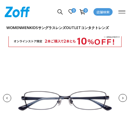
0
0
店舗検索
商品詳細ページへ
WOMEN
MEN
KIDS
OUTLET
サングラス
レンズ
コンタクトレンズ