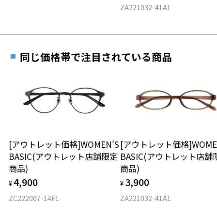
E 仕上がりの縦幅：約29mm
安心3 かかり具合調整無料
ZA221032-41A1
重さ
フレームの歪みやかかり具合の調整・クリーニン
グは、全国のZoff店舗にていつでも対応いたしま
す。
15.7g
同じ価格帯で注目されている商品
※メガネ：デモレンズを外した重さ
※サングラス：レンズ込みの重さ
※着脱式サングラス：デモレンズ、アタッチメント込みの重さ
もっと見る
タイプ
スクエア
[アウトレット価格]WOMEN’S
[アウトレット価格]WOME
BASIC(アウトレット店舗限定
BASIC(アウトレット店舗
材質
商品)
商品)
フロント素材：ステンレス
4,900
3,900
¥
¥
ZC222007-14F1
ZA221032-41A1