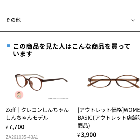
C テンプル(つる)の長さ：145mm
フレームとレンズの合計料金を知りたい方へ
その他
Zoffならではの安心サポート
価格シミュレーターはこちら
お気に入り
この商品を見た人はこんな商品を買って
安心1 フレーム１年間品質保証
います
お気に入りに追加済です。
商品不良により生じた破損等の不具合は、お渡し
お気に入りリストは
こちら
日または発送日より１年間修理又は交換させて頂
きます。
※保証期間内に交換が行われた場合、保証期間は初期の期間から
延長されません。
お持ちのZoffメガネサイズを確認するには？
安心2 視力測定無料
Zoff｜クレヨンしんちゃん
[アウトレット価格]WOME
しんちゃんモデル
BASIC(アウトレット店舗
仕上がり寸法
視力の変化を早めに発見するために、定期的な視
商品)
7,700
¥
力測定をおすすめいたします。
3,900
¥
D 仕上がりの横幅：約138mm
ZA261035-43A1