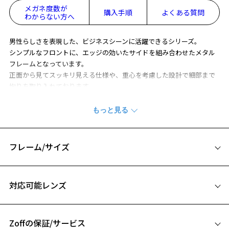
メガネ度数が
購入手順
よくある質問
わからない方へ
男性らしさを表現した、ビジネスシーンに活躍できるシリーズ。
シンプルなフロントに、エッジの効いたサイドを組み合わせたメタル
フレームとなっています。
正面から見てスッキリ見える仕様や、重心を考慮した設計で細部まで
拘りを取り入れております。
※柄や色味の出方に個体差があり、画像と異なる場合がございます。
BUSINESS ページをみる
フレーム/サイズ
※アウトレット商品は、販売から一定期間経過した商品などです。キ
ズ、汚れなどがあるB級品ではございません。
サイズ
対応可能レンズ
55□16-145
A 片方のレンズ横幅：55mm
Zoffの保証/サービス
B ブリッジ(鼻部分)の横幅：16mm