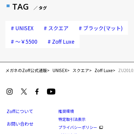
TAG
／ タグ
#
#
#
UNISEX
スクエア
ブラック(マット)
#
#
～￥5500
Zoff Luxe
メガネのZoff公式通販
UNISEX
スクエア
Zoff Luxe
ZU2010
Zoffについて
推奨環境
特定取引法表示
お問い合わせ
プライバシーポリシー