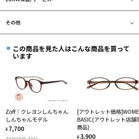
C テンプル(つる)の長さ：135mm
フレームとレンズの合計料金を知りたい方へ
その他
Zoffならではの安心サポート
価格シミュレーターはこちら
お気に入り
この商品を見た人はこんな商品を買って
安心1 フレーム１年間品質保証
います
お気に入りに追加済です。
商品不良により生じた破損等の不具合は、お渡し
お気に入りリストは
こちら
日または発送日より１年間修理又は交換させて頂
きます。
※保証期間内に交換が行われた場合、保証期間は初期の期間から
延長されません。
お持ちのZoffメガネサイズを確認するには？
安心2 視力測定無料
Zoff｜クレヨンしんちゃん
[アウトレット価格]WOME
しんちゃんモデル
BASIC(アウトレット店舗
仕上がり寸法
視力の変化を早めに発見するために、定期的な視
商品)
7,700
¥
力測定をおすすめいたします。
3,900
¥
D 仕上がりの横幅：約134mm
ZA261035-43A1