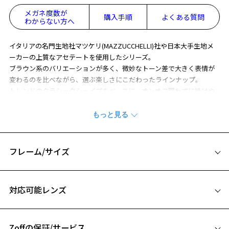
メガネ度数が
購入手順
よくある質問
わからない方へ
イタリアの名門生地社マツケリ(MAZZUCCHELLI)社や日本大手生地メ
ーカーの上質なアセテートを使用したシリーズ。
ブラウン系のバリエーションが多く、微妙なトーン差で大きく表情が
変わるのを比べながら、選ぶ楽しさにこだわったラインナップ。
トレンドのクラシックシェイプをベースに、オンオフ問わずに掛けや
すいデザインになっています。
テンプルエンドにはネイルから着想を得たチップを配し、さりげない
アクセント効果に。
お子様から小顔の女性のかたに向けた小ぶりなサイズ感になっていま
す。
フレーム/サイズ
※柄や色味の出方に個体差があり、画像と異なる場合がございます。
サイズ
※この商品は一部店舗で販売している商品になります。
対応可能レンズ
53□16-135
※アウトレット商品は、販売から一定期間経過した商品などです。キ
ズ、汚れなどがあるB級品ではございません。
A 片方のレンズ横幅：53mm
Zoffの保証/サービス
B ブリッジ(鼻部分)の横幅：16mm