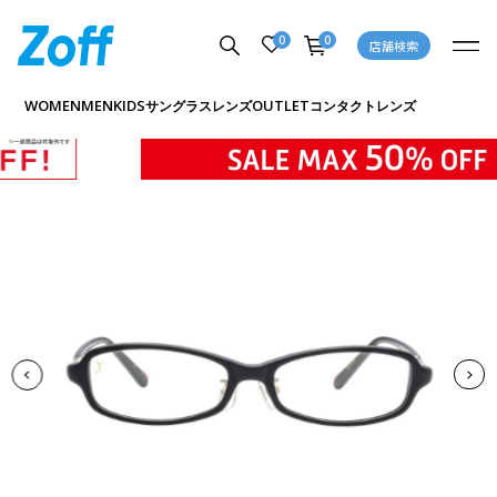
0
0
店舗検索
商品詳細ページへ
WOMEN
MEN
KIDS
OUTLET
サングラス
レンズ
コンタクトレンズ