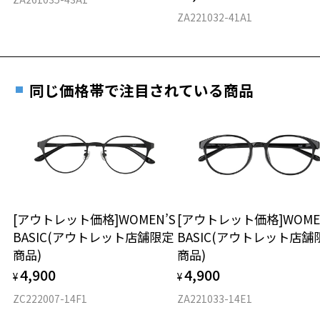
E 仕上がりの縦幅：約31mm
安心3 かかり具合調整無料
ZA221032-41A1
重さ
フレームの歪みやかかり具合の調整・クリーニン
グは、全国のZoff店舗にていつでも対応いたしま
す。
15.3g
同じ価格帯で注目されている商品
※メガネ：デモレンズを外した重さ
※サングラス：レンズ込みの重さ
※着脱式サングラス：デモレンズ、アタッチメント込みの重さ
もっと見る
タイプ
スクエア
[アウトレット価格]WOMEN’S
[アウトレット価格]WOME
BASIC(アウトレット店舗限定
BASIC(アウトレット店舗
材質
商品)
商品)
フロント素材：アセテート
4,900
4,900
¥
¥
ZC222007-14F1
ZA221033-14E1