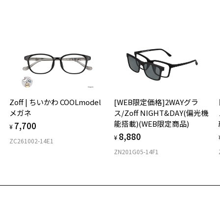
※
せ
「
＜
お気に入り
オ
実
商品詳細ページへ
Zoff | ちいかわ COOLmodel
[WEB限定価格]2WAYグラ
ご
仕
お気に入りに追加済です。
メガネ
ス/Zoff NIGHT&DAY(偏光機
の
お気に入りリストは
こちら
能搭載)(WEB限定商品)
7,700
度
D
¥
8,880
詳
E
¥
ZC261002-14E1
ZN201G05-14F1
実
重
お
そ
11
※
※
※