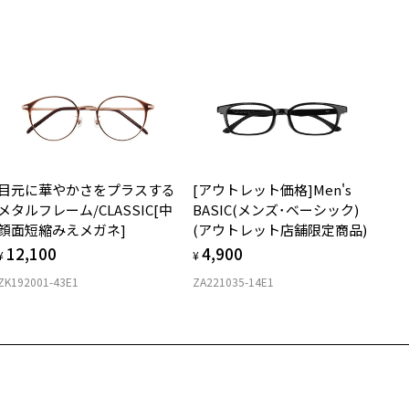
サングラスやパッケージ品では「レンズ交換券」はお選びいただけま
商品不良により生じた破損等の不具合は、お渡し日または発送
ん。
日より１年間修理又は交換させて頂きます。
度無し」をお選びいただき実店舗へご相談ください。
※保証期間内に交換が行われた場合、保証期間は初期の期間から延長されま
せん。
安心2 視力測定無料
メガネの度数情報がわからない方へ＞
お持ちのZoffメガネサイズを確認するには？
視力の変化を早めに発見するために、定期的な視力測定をおす
ンラインストアでフレームのみ購入して、
すめいたします。
店舗で度付きにできます
目元に華やかさをプラスする
[アウトレット価格]Men's
購入時に「レンズ交換券」をお選びいただくと、実店舗で度数を測定
上がり寸法
安心3 かかり具合調整無料
メタルフレーム/CLASSIC[中
BASIC(メンズ･ベーシック)
うえ、
顔面短縮みえメガネ]
(アウトレット店舗限定商品)
付きレンズ（標準セットレンズ）へ無料交換いただけます。
 仕上がりの横幅：約131mm
フレームの歪みやかかり具合の調整・クリーニングは、全国の
12,100
4,900
しくはこちら
 仕上がりの縦幅：約38mm
¥
¥
Zoff店舗にていつでも対応いたします。
ZK192001-43E1
ZA221035-14E1
店舗で度数を測定いただけます
さ
近くのZoff実店舗にて度数を測定いただけます（無料）。
の際は記入用紙をダウンロードしてお使いください。
もっと見る
.3g
メガネ：デモレンズを外した重さ
ダウンロード
サングラス：レンズ込みの重さ
着脱式サングラス：デモレンズ、アタッチメント込みの重さ