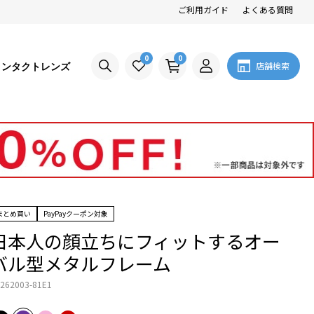
ご利用ガイド
よくある質問
0
0
コンタクトレンズ
店舗検索
まとめ買い
PayPayクーポン対象
日本人の顔立ちにフィットするオー
バル型メタルフレーム
262003-81E1