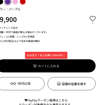
ラー：パープル
9,900
7
セットレンズ込み
店舗・WEBで価格が異なる場合がこざいます。
フレーム1年間、レンズ6ヶ月保証
￥3,300(税込)以上で日本全国送料無料
8/16まで！まとめ買い10%OFF！
カートに入れる
店頭の在庫を探す
WEB試着
▼PayPayクーポン取得はこちら
※クーポン対象商品のみ適用できます。