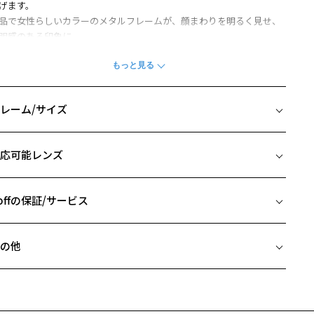
げます。
品で女性らしいカラーのメタルフレームが、顔まわりを明るく見せ、
明感のある印象に。
やかなかけ心地でデイリー使いにも最適です。
さめのサイズ設計で、ジュニア世代の方や、小顔の方にもぴったりフ
ット。
張しすぎないデザインで、どんなコーディネートにも合わせやすい万
レーム/サイズ
アイウェアです。
イズ
柄や色味の出方に個体差があり、画像と異なる場合がございます。
応可能レンズ
□17-135
LASSIC(クラシック)の一覧をみる
 片方のレンズ横幅：48mm
 ブリッジ(鼻部分)の横幅：17mm
offの保証/サービス
 テンプル(つる)の長さ：135mm
フレームとレンズの合計料金を知りたい方へ
の他
Zoffならではの安心サポート
価格シミュレーターはこちら
近両用はZoffオンラインストアでは販売しておりません。
希望のお客さまは、「レンズ交換券」をお選びのうえ、
安心1 フレーム１年間品質保証
寄りのZoff実店舗にてレンズをお買い求めください。