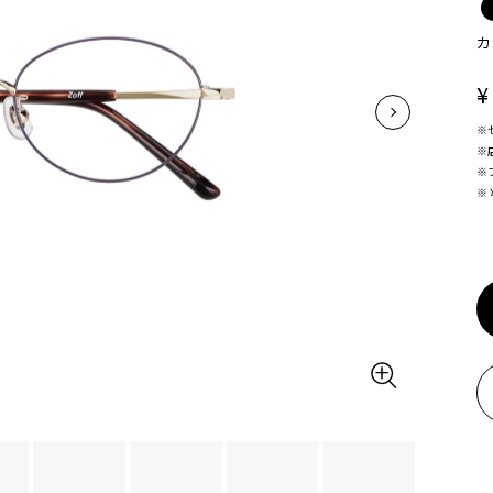
カ
¥
※
※
※
※