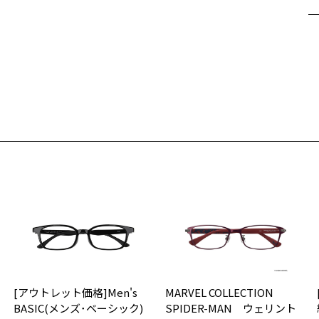
遠
ご
最
※
せ
「
＜
オ
実
ご
仕
の
度
D
詳
E
実
[アウトレット価格]Men's
MARVEL COLLECTION
重
お
BASIC(メンズ･ベーシック)
SPIDER-MAN ウェリント
そ