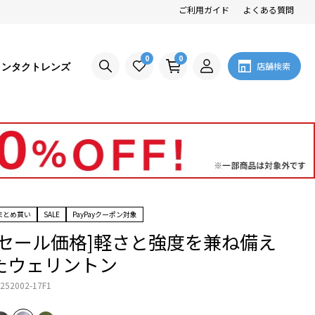
ご利用ガイド
よくある質問
0
0
コンタクトレンズ
店舗検索
まとめ買い
SALE
PayPayクーポン対象
[セール価格]軽さと強度を兼ね備え
たウェリントン
252002-17F1