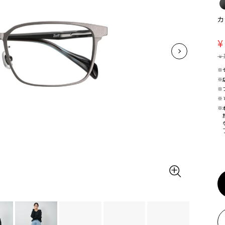
カ
¥
¥
※
※
※
※
※