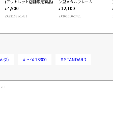
14
(アウトレット店舗限定商品)
ン型メタルフレーム
4,900
12,100
¥
¥
※
※
ZA221035-14E1
ZA262010-24E1
※
タ
材
メタ)
#
～￥13300
#
STANDARD
フ
17F1