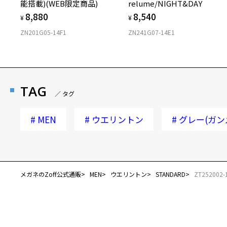
能搭載)(WEB限定商品)
relume/NIGHT&DAY
8,880
8,540
¥
¥
ZN201G05-14F1
ZN241G07-14E1
TAG
／ タグ
#
MEN
#
ウエリントン
#
グレー(ガン
メガネのZoff公式通販
MEN
ウエリントン
STANDARD
ZT252002-