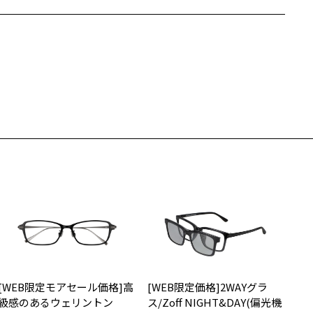
Zoffならではの安心サポート
価格シミュレーターはこちら
近両用はZoffオンラインストアでは販売しておりません。
希望のお客さまは、「レンズ交換券」をお選びのうえ、
安心1 フレーム１年間品質保証
寄りのZoff実店舗にてレンズをお買い求めください。
サングラスやパッケージ品では「レンズ交換券」はお選びいただけま
商品不良により生じた破損等の不具合は、お渡し日または発送
ん。
日より１年間修理又は交換させて頂きます。
度無し」をお選びいただき実店舗へご相談ください。
※保証期間内に交換が行われた場合、保証期間は初期の期間から延長されま
せん。
安心2 視力測定無料
メガネの度数情報がわからない方へ＞
お持ちのZoffメガネサイズを確認するには？
視力の変化を早めに発見するために、定期的な視力測定をおす
ンラインストアでフレームのみ購入して、
すめいたします。
店舗で度付きにできます
購入時に「レンズ交換券」をお選びいただくと、実店舗で度数を測定
上がり寸法
安心3 かかり具合調整無料
うえ、
付きレンズ（標準セットレンズ）へ無料交換いただけます。
 仕上がりの横幅：約148mm
フレームの歪みやかかり具合の調整・クリーニングは、全国の
しくはこちら
 仕上がりの縦幅：約42mm
Zoff店舗にていつでも対応いたします。
店舗で度数を測定いただけます
[WEB限定モアセール価格]高
[WEB限定価格]2WAYグラ
さ
近くのZoff実店舗にて度数を測定いただけます（無料）。
級感のあるウェリントン
ス/Zoff NIGHT&DAY(偏光機
の際は記入用紙をダウンロードしてお使いください。