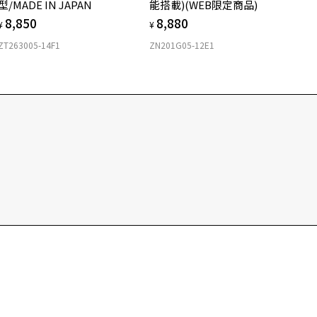
もっと見る
.4g
型/MADE IN JAPAN
能搭載)(WEB限定商品)
8,850
8,880
¥
¥
メガネ：デモレンズを外した重さ
ダウンロード
サングラス：レンズ込みの重さ
ZT263005-14F1
ZN201G05-12E1
着脱式サングラス：デモレンズ、アタッチメント込みの重さ
イプ
ウエリントン
質
ロント素材：F-Duralumin/チタン