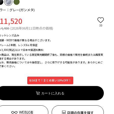
ラー：グレー(ガンメタ)
11,520
33
14,400
(2026年06月11日時点の価格)
セットレンズ込み
店舗・WEBで価格が異なる場合がこざいます。
フレーム1年間、レンズ6ヶ月保証
￥3,300(税込)以上で日本全国送料無料
本商品は、現在表示している限定販売期間終了後も、同様の価格で販売を継続または再度実
施する場合があります。
なお、販売価格については今後改定し、さらに値下げする可能性があります。あらかじめご
了承ください。
8/16まで！まとめ買い10%OFF！
カートに入れる
店頭の在庫を探す
WEB試着