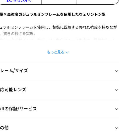
わからない方へ
量×高強度のジュラルミンフレームを使用したウェリントン型
ュラルミンフレームを使用し、鋼鉄に匹敵する優れた強度を持ちなが
、驚きの軽さを実現。
ラシックデザインで、カジュアルからフォーマルまで、様々なシーン
最適です。
馴染み抜群のウェリントン型で、長くご愛用いただけるこだわりの一
です。
レーム/サイズ
LASSIC(クラシック)の一覧をみる
イズ
柄や色味の出方に個体差があり、画像と異なる場合がございます。
応可能レンズ
□18-145
 片方のレンズ横幅：56mm
 ブリッジ(鼻部分)の横幅：18mm
offの保証/サービス
 テンプル(つる)の長さ：145mm
フレームとレンズの合計料金を知りたい方へ
の他