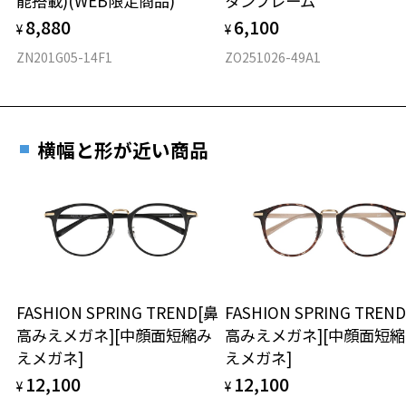
能搭載)(WEB限定商品)
タンフレーム
フロント素材：アセテート
8,880
6,100
¥
¥
ZN201G05-14F1
ZO251026-49A1
横幅と形が近い商品
FASHION SPRING TREND[鼻
FASHION SPRING TREN
高みえメガネ][中顔面短縮み
高みえメガネ][中顔面短
えメガネ]
えメガネ]
12,100
12,100
¥
¥