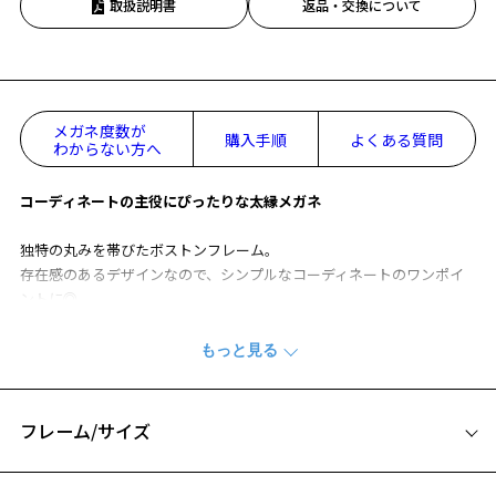
取扱説明書
返品・交換について
メガネ度数が
購入手順
よくある質問
わからない方へ
コーディネートの主役にぴったりな太縁メガネ
独特の丸みを帯びたボストンフレーム。
存在感のあるデザインなので、シンプルなコーディネートのワンポイ
ントに◎
カラーレンズを入れてカスタマイズもおすすめです。
男女兼用でお使いいただけます。
CLASSIC(クラシック)の一覧をみる
フレーム/サイズ
※柄や色味の出方に個体差があり、画像と異なる場合がございます。
サイズ
※アウトレット商品は、販売から一定期間経過した商品などです。キ