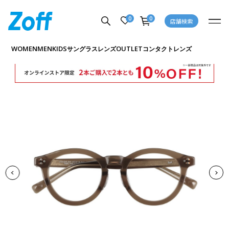
0
0
店舗検索
商品詳細ページへ
WOMEN
MEN
KIDS
OUTLET
サングラス
レンズ
コンタクトレンズ