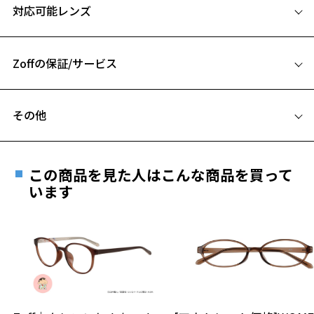
対応可能レンズ
ズ、汚れなどがあるB級品ではございません。
50□22-148
A 片方のレンズ横幅：50mm
Zoffの保証/サービス
B ブリッジ(鼻部分)の横幅：22mm
C テンプル(つる)の長さ：148mm
フレームとレンズの合計料金を知りたい方へ
その他
Zoffならではの安心サポート
お気に入り
価格シミュレーターはこちら
遠近両用はZoffオンラインストアでは販売しておりません。
ご希望のお客さまは、「レンズ交換券」をお選びのうえ、
この商品を見た人はこんな商品を買って
安心1 フレーム１年間品質保証
お気に入りに追加済です。
最寄りのZoff実店舗にてレンズをお買い求めください。
います
お気に入りリストは
こちら
※サングラスやパッケージ品では「レンズ交換券」はお選び
商品不良により生じた破損等の不具合は、お渡し
いただけません。「度無し」をお選びいただき実店舗へご相
日または発送日より１年間修理又は交換させて頂
談ください。
きます。
※保証期間内に交換が行われた場合、保証期間は初期の期間から
延長されません。
お持ちのZoffメガネサイズを確認するには？
＜メガネの度数情報がわからない方へ＞
安心2 視力測定無料