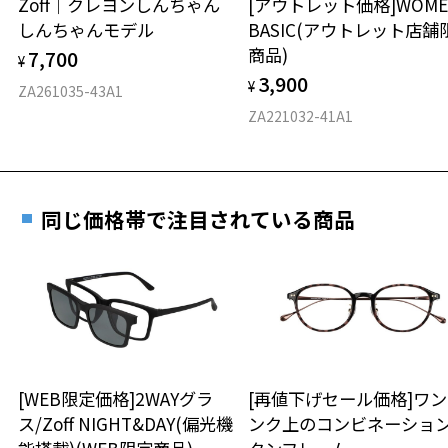
Zoff｜クレヨンしんちゃん
[アウトレット価格]WOME
オンラインストアでフレームのみ購入して、
しんちゃんモデル
BASIC(アウトレット店舗
実店舗で度付きにできます
仕上がり寸法
視力の変化を早めに発見するために、定期的な視
商品)
7,700
ご購入時に「レンズ交換券」をお選びいただくと、実店舗で
¥
力測定をおすすめいたします。
3,900
度数を測定のうえ、度付きレンズ（標準セットレンズ）へ無
¥
D 仕上がりの横幅：約146mm
ZA261035-43A1
料交換いただけます。
E 仕上がりの縦幅：約52mm
安心3 かかり具合調整無料
ZA221032-41A1
詳しくはこちら
重さ
フレームの歪みやかかり具合の調整・クリーニン
実店舗で度数を測定いただけます
グは、全国のZoff店舗にていつでも対応いたしま
お近くのZoff実店舗にて度数を測定いただけます（無料）。
す。
36.1g
同じ価格帯で注目されている商品
その際は記入用紙をダウンロードしてお使いください。
※メガネ：デモレンズを外した重さ
※サングラス：レンズ込みの重さ
※着脱式サングラス：デモレンズ、アタッチメント込みの重さ
ダウンロード
もっと見る
タイプ
ボストン
[WEB限定価格]2WAYグラ
[再値下げセール価格]ワ
ス/Zoff NIGHT&DAY(偏光機
ンク上のコンビネーショ
材質