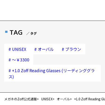
＜ご購入に関する注意事項＞
Zoffならではの安心サポート
価格シミュレーターはこちら
※完成品販売のため、オンラインストアで｢度付き・度なし｣への変
更、｢レンズ交換券｣をお選び頂くことはできません。
※度付きレンズ、他のレンズ種への交換はZoff店舗にて3,300円(税
安心1 フレーム１年間品質保証
込)から承っております。
商品不良により生じた破損等の不具合は、お渡し
TAG
リーディンググラス (老眼鏡) ページをみる
／ タグ
日または発送日より１年間修理又は交換させて頂
きます。
＜実店舗でサングラスまたはパッケージ商品等のレンズ交換について
※保証期間内に交換が行われた場合、保証期間は初期の期間から
＞
#
#
#
UNISEX
オーバル
ブラウン
延長されません。
2024年3月1日から、店頭に商品をお持ち込みいただいて、レンズ交換
お持ちのZoffメガネサイズを確認するには？
をされる場合は、レンズ代金の他に3,300円(税込)の加工賃を追加で頂
#
～￥3300
戴する場合がございます。
安心2 視力測定無料
店頭でレンズ交換をされるお客様は、商品発送から6か月以内に、ご購
#
+1.0 Zoff Reading Glasses (リーディンググラ
入した商品本体と発送日がわかる【商品発送メール】を店頭スタッフ
仕上がり寸法
視力の変化を早めに発見するために、定期的な視
ス)
再入荷お知らせメールのお申し込み
にご提示いだければ、初回に限り加工賃はかかりませんので、必ずス
力測定をおすすめいたします。
タッフにご提示ください。
D 仕上がりの横幅：約130mm
「再入荷お知らせメール」はZoffオンラインストア会員さまのみ対象となります。
商品発送から6か月を過ぎた場合、又はお客様からの【商品発送メー
E 仕上がりの縦幅：約32mm
安心3 かかり具合調整無料
ル】のご提示が無かった場合、レンズ代金の他に加工賃として3,300
円(税込)を頂戴いたしますので、予めご了承ください。
メガネのZoff公式通販
UNISEX
オーバル
+1.0 Zoff Readin
重さ
フレームの歪みやかかり具合の調整・クリーニン