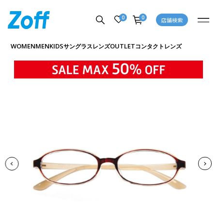
0
0
店舗検索
商品詳細ページへ
WOMEN
MEN
KIDS
OUTLET
サングラス
レンズ
コンタクトレンズ