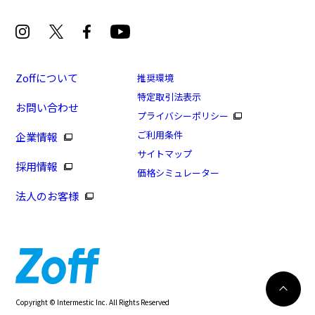
グは、全国のZoff店舗にていつでも対応いたしま
す。
13.1g
※メガネ：デモレンズを外した重さ
※サングラス：レンズ込みの重さ
Zoffについて
※着脱式サングラス：デモレンズ、アタッチメント込みの重さ
推奨環境
もっと見る
特定取引法表示
お問い合わせ
タイプ
[スペシャルプライス]+1.0 Zoff READING
プライバシーポリシー
GLASSES(リーディンググラス)
ご利用条件
企業情報
オーバル
商品番号：ZT191R04-10R1/フレームカラー：ブラウン/
サイトマップ
採用情報
単価：￥3,300
価格シミュレーター
材質
法人のお客様
フロント素材：Swiss Plastic
ログインして申し込む
※商品が再入荷された際にメールでお知らせします。
※本サービスは商品の購入をお約束するものではありません。
※ご希望の商品が再入荷しない場合もございますので予めご了承ください。
※「再入荷お知らせメール」はZoffオンラインストアで取り扱っている商品が対象
再入荷のお知らせ
Copyright © Intermestic Inc. All Rights Reserved
となります。
83