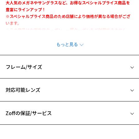
大人気のメガネやサングラスなど、お得なスペシャルプライス商品を
豊富にラインアップ！
※スペシャルプライス商品のため店舗により価格が異なる場合がござ
います。
※この商品はお誕生日クーポン、一部クーポンをご利用できません。
フレーム全体に軽量素材を採用し、より軽く進化したリーディンググ
ラス。
頭部をやさしく包み込み耳裏にかかる負担も軽減するテンプルデザイ
ンが究極のフィット感を実現。
フレーム/サイズ
※柄や色味の出方に個体差があり、画像と異なる場合がございます。
サイズ
対応可能レンズ
【セット内容】
51□16-138
･リーディンググラス
A 片方のレンズ横幅：51mm
･クリーニングクロス兼用ポーチ
･取扱説明書
Zoffの保証/サービス
B ブリッジ(鼻部分)の横幅：16mm
C テンプル(つる)の長さ：138mm
【リーディンググラスは3～4種類の度数】
フレームとレンズの合計料金を知りたい方へ