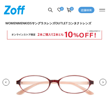
0
0
店舗検索
商品詳細ページへ
WOMEN
MEN
KIDS
OUTLET
サングラス
レンズ
コンタクトレンズ