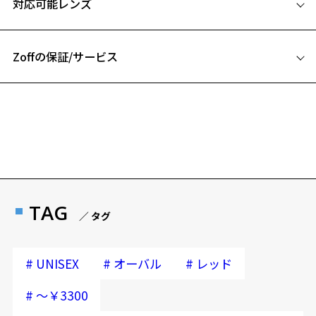
対応可能レンズ
51□16-138
【セット内容】
A 片方のレンズ横幅：51mm
･リーディンググラス
･クリーニングクロス兼用ポーチ
Zoffの保証/サービス
B ブリッジ(鼻部分)の横幅：16mm
･取扱説明書
C テンプル(つる)の長さ：138mm
フレームとレンズの合計料金を知りたい方へ
【リーディンググラスは3～4種類の度数】
Zoffならではの安心サポート
価格シミュレーターはこちら
＜ご購入に関する注意事項＞
※完成品販売のため、オンラインストアで｢度付き・度なし｣への変
更、｢レンズ交換券｣をお選び頂くことはできません。
安心1 フレーム１年間品質保証
※度付きレンズ、他のレンズ種への交換はZoff店舗にて3,300円(税
込)から承っております。
商品不良により生じた破損等の不具合は、お渡し
TAG
／ タグ
日または発送日より１年間修理又は交換させて頂
リーディンググラス (老眼鏡) ページをみる
きます。
※保証期間内に交換が行われた場合、保証期間は初期の期間から
＜実店舗でサングラスまたはパッケージ商品等のレンズ交換について
#
#
#
UNISEX
オーバル
レッド
延長されません。
＞
お持ちのZoffメガネサイズを確認するには？
2024年3月1日から、店頭に商品をお持ち込みいただいて、レンズ交換
#
～￥3300
をされる場合は、レンズ代金の他に3,300円(税込)の加工賃を追加で頂
安心2 視力測定無料