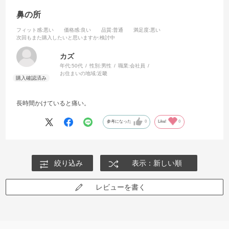
鼻の所
フィット感
:悪い
価格感
:良い
品質
:普通
満足度
:悪い
次回もまた購入したいと思いますか
:検討中
カズ
年代:
50代
性別:
男性
職業:
会社員
お住まいの地域:
近畿
長時間かけていると痛い。
参考になった
0
Like!
0
絞り込み
表示：新しい順
レビューを書く