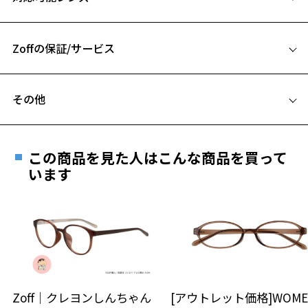
54□16-143
A 片方のレンズ横幅：54mm
Zoffの保証/サービス
B ブリッジ(鼻部分)の横幅：16mm
C テンプル(つる)の長さ：143mm
フレームとレンズの合計料金を知りたい方へ
その他
Zoffならではの安心サポート
価格シミュレーターはこちら
この商品を見た人はこんな商品を買って
安心1 フレーム１年間品質保証
います
商品不良により生じた破損等の不具合は、お渡し
日または発送日より１年間修理又は交換させて頂
きます。
※保証期間内に交換が行われた場合、保証期間は初期の期間から
延長されません。
お持ちのZoffメガネサイズを確認するには？
安心2 視力測定無料
Zoff｜クレヨンしんちゃん
[アウトレット価格]WOME