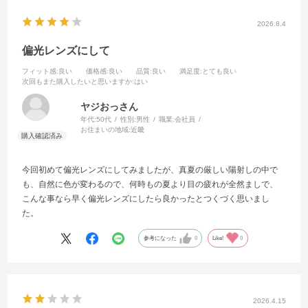
2026.8.4
偏光レンズにして
フィット感
:良い
価格感
:良い
品質
:良い
満足度
:とても良い
次回もまた購入したいと思いますか
:はい
ヤジおっさん
年代:
50代
性別:
男性
職業:
会社員
お住まいの地域:
近畿
今回初めて偏光レンズにしてみましたが、真夏の厳しい陽射しの中で
も、自然に色が変わるので、何時もの夏より目の疲れが全然ましで、
こんな事なら早く偏光レンズにしたら良かったとつくづく思いまし
た。
参考になった
0
Like!
0
2026.4.15