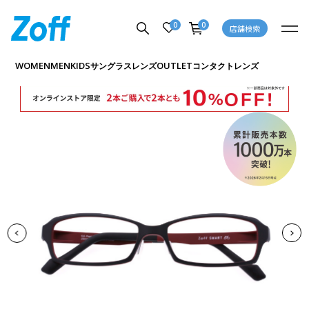
0
0
店舗検索
商品詳細ページへ
WOMEN
MEN
KIDS
OUTLET
サングラス
レンズ
コンタクトレンズ