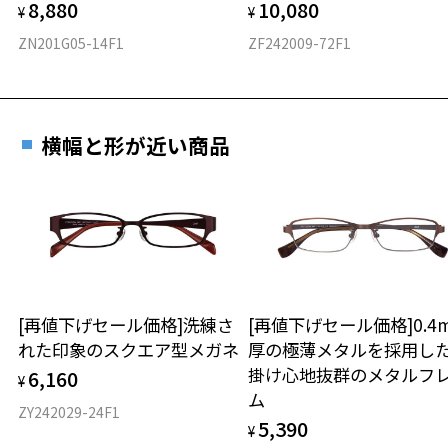
フロント素材：スーパーエンジニアリング・プラスチック
8,880
10,080
¥
¥
ZN201G05-14F1
ZF242009-72F1
お気に入り
横幅と形が近い商品
お気に入りに追加済です。
お気に入りリストは
こちら
[再値下げセール価格]洗練さ
[再値下げセール価格]0.4
れた印象のスクエア型メガネ
厚の極薄メタルを採用し
掛け心地抜群のメタルフ
6,160
¥
ム
ZY242029-24F1
5,390
¥