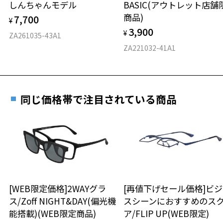
しんちゃんモデル
BASIC(アウトレット店舗
仕上がり寸法
視力の変化を早めに発見するために、定期的な視
商品)
7,700
¥
力測定をおすすめいたします。
3,900
¥
D 仕上がりの横幅：約140mm
ZA261035-43A1
E 仕上がりの縦幅：約31mm
安心3 かかり具合調整無料
ZA221032-41A1
重さ
フレームの歪みやかかり具合の調整・クリーニン
グは、全国のZoff店舗にていつでも対応いたしま
す。
9.6g
同じ価格帯で注目されている商品
※メガネ：デモレンズを外した重さ
※サングラス：レンズ込みの重さ
※着脱式サングラス：デモレンズ、アタッチメント込みの重さ
もっと見る
タイプ
スクエア
[WEB限定価格]2WAYグラ
[再値下げセール価格]ビ
ス/Zoff NIGHT&DAY(偏光機
スシーンにおすすめのス
材質
能搭載)(WEB限定商品)
ア/FLIP UP(WEB限定)