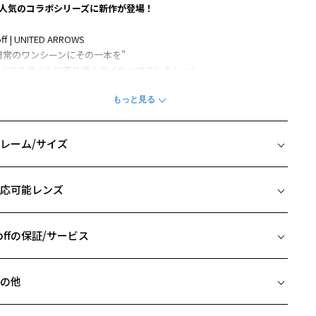
人気のコラボシリーズに新作が登場！
ff | UNITED ARROWS
日常のワンシーンにその一本を"
イフスタイルに寄り添うアイウェアコレクション
STYLISH
働く人に寄り添うアイウェア」を提案。
品でクラシカルなデザインで、ビジネスシーンはもちろんオフタイム
レーム/サイズ
もフィット。
信と魅力を引き出すボストン型メガネです。
イズ
応可能レンズ
オリジナルケース＆巾着型メガネ拭きセット
□23-145
ースは60%、メガネ拭きは100%リサイクル素材を使用した
 片方のレンズ横幅：48mm
ステナビリティに配慮したセット。
 ブリッジ(鼻部分)の横幅：23mm
offの保証/サービス
りたたみ式のケースと巾着型のメガネ拭きで持ち運びにも便利。
 テンプル(つる)の長さ：145mm
フレームとレンズの合計料金を知りたい方へ
UNITED ARROWS】
の他
豊かさ・上質感」をキーワードに、ハイグレードなライフスタイルを
Zoffならではの安心サポート
価格シミュレーターはこちら
求する"UNITED ARROWS"。
近両用はZoffオンラインストアでは販売しておりません。