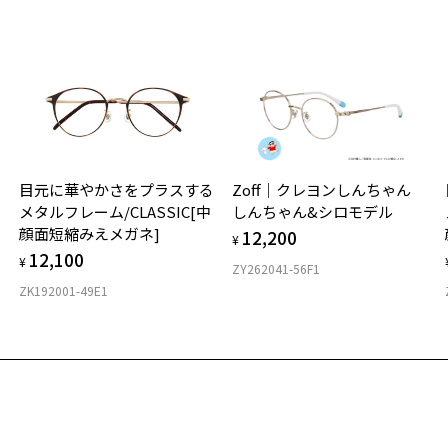
※
※
タ
材
る
目元に華やかさをプラスする
Zoff｜クレヨンしんちゃん
フ
メタルフレーム/CLASSIC[中
しんちゃん&シロモデル
顔面短縮みえメガネ]
12,200
¥
12,100
¥
ZY262041-56F1
ZK192001-49E1