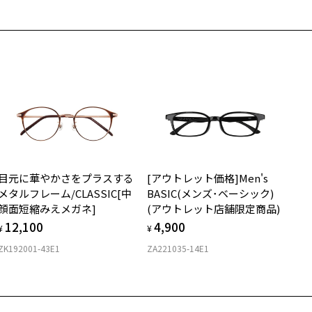
レステイストを軸に、スーツなどのビジネスウェアから、デザイナー
希望のお客さまは、「レンズ交換券」をお選びのうえ、
コレクションまで、
安心1 フレーム１年間品質保証
寄りのZoff実店舗にてレンズをお買い求めください。
界中、国内外からセレクトしたブランドと豊富なオリジナルアイテム
サングラスやパッケージ品では「レンズ交換券」はお選びいただけま
、大人の方々に向けたファッションを提案します。
商品不良により生じた破損等の不具合は、お渡し日または発送
ん。
日より１年間修理又は交換させて頂きます。
度無し」をお選びいただき実店舗へご相談ください。
※保証期間内に交換が行われた場合、保証期間は初期の期間から延長されま
柄や色味の出方に個体差があり、画像と異なる場合がございます。
せん。
off｜UNITED ARROWS 特設ページをみる
安心2 視力測定無料
メガネの度数情報がわからない方へ＞
お持ちのZoffメガネサイズを確認するには？
視力の変化を早めに発見するために、定期的な視力測定をおす
ンラインストアでフレームのみ購入して、
すめいたします。
店舗で度付きにできます
300
目元に華やかさをプラスする
[アウトレット価格]Men's
購入時に「レンズ交換券」をお選びいただくと、実店舗で度数を測定
上がり寸法
安心3 かかり具合調整無料
メタルフレーム/CLASSIC[中
BASIC(メンズ･ベーシック)
うえ、
顔面短縮みえメガネ]
(アウトレット店舗限定商品)
付きレンズ（標準セットレンズ）へ無料交換いただけます。
 仕上がりの横幅：約135mm
フレームの歪みやかかり具合の調整・クリーニングは、全国の
12,100
4,900
しくはこちら
 仕上がりの縦幅：約48mm
¥
¥
Zoff店舗にていつでも対応いたします。
ZK192001-43E1
ZA221035-14E1
店舗で度数を測定いただけます
さ
近くのZoff実店舗にて度数を測定いただけます（無料）。
の際は記入用紙をダウンロードしてお使いください。
もっと見る
.9g
メガネ：デモレンズを外した重さ