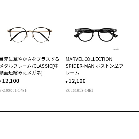
ダウンロード
サングラス：レンズ込みの重さ
着脱式サングラス：デモレンズ、アタッチメント込みの重さ
イプ
ボストン
質
目元に華やかさをプラスする
MARVEL COLLECTION
ロント素材：アセテート
メタルフレーム/CLASSIC[中
SPIDER-MAN ボストン型フ
顔面短縮みえメガネ]
レーム
12,100
12,100
¥
¥
ZK192001-14E1
ZC261013-14E1