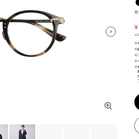
カ
¥
¥
※
※
※
※
※