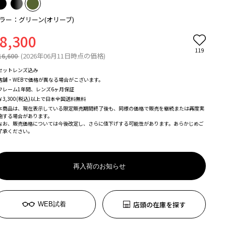
ラー：グリーン(オリーブ)
8,300
119
16,600
(2026年06月11日時点の価格)
セットレンズ込み
店舗・WEBで価格が異なる場合がこざいます。
フレーム1年間、レンズ6ヶ月保証
￥3,300(税込)以上で日本全国送料無料
本商品は、現在表示している限定販売期間終了後も、同様の価格で販売を継続または再度実
施する場合があります。
なお、販売価格については今後改定し、さらに値下げする可能性があります。あらかじめご
了承ください。
再入荷のお知らせ
店頭の在庫を探す
WEB試着