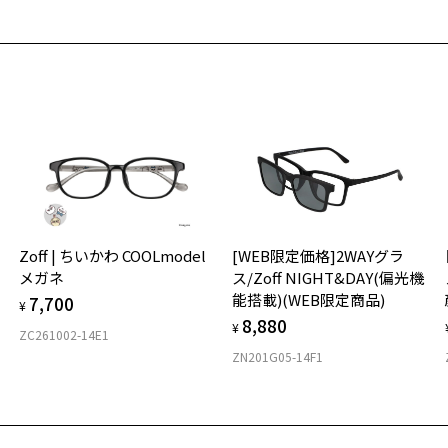
ド
ご
ズ
最
入荷お知らせメールのお申し込み
世
※
で
荷お知らせメール」はZoffオンラインストア会員さまのみ対象となります。
せ
「
※
Z
＜
お気に入り
オ
EB限定モアセール価格]Zoff｜UNITED ARROWS
商品詳細ページへ
実
番号：ZO251018-63A1/フレームカラー：グリーン(オリーブ)/単価：￥8,
Zoff | ちいかわ COOLmodel
[WEB限定価格]2WAYグラ
お気に入りに追加済です。
ご
仕
メガネ
ス/Zoff NIGHT&DAY(偏光機
お気に入りリストは
こちら
の
能搭載)(WEB限定商品)
7,700
度
D
¥
ログインして申し込む
8,880
詳
E
¥
ZC261002-14E1
ZN201G05-14F1
実
が再入荷された際にメールでお知らせします。
重
ービスは商品の購入をお約束するものではありません。
お
望の商品が再入荷しない場合もございますので予めご了承ください。
そ
入荷お知らせメール」はZoffオンラインストアで取り扱っている商品が対象となります。
18
への再入荷ではございませんのでご了承ください。
商品に関しては、メール配信後、即完売する場合がございます。
※