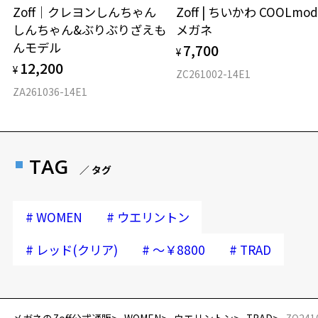
Zoff｜クレヨンしんちゃん
Zoff | ちいかわ COOLmod
しんちゃん&ぶりぶりざえも
メガネ
んモデル
7,700
¥
12,200
¥
ZC261002-14E1
ZA261036-14E1
TAG
／ タグ
#
#
WOMEN
ウエリントン
#
#
#
レッド(クリア)
～￥8800
TRAD
再入荷お知らせメールのお申し込み
「再入荷お知らせメール」はZoffオンラインストア会員さまのみ対象となります。