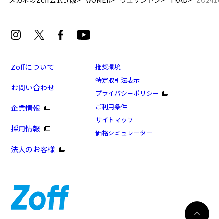
メガネのZoff公式通販
WOMEN
ウエリントン
TRAD
ZO241
Zoffについて
推奨環境
特定取引法表示
お問い合わせ
[WEB限定モアセール価格]PREPPY STYLE(アウトレ
プライバシーポリシー
ット店舗限定商品)
ご利用条件
企業情報
商品番号：ZO241005-24A1/フレームカラー：レッド(ク
サイトマップ
採用情報
リア)/単価：￥6,480
価格シミュレーター
法人のお客様
ログインして申し込む
※商品が再入荷された際にメールでお知らせします。
※本サービスは商品の購入をお約束するものではありません。
※ご希望の商品が再入荷しない場合もございますので予めご了承ください。
※「再入荷お知らせメール」はZoffオンラインストアで取り扱っている商品が対象