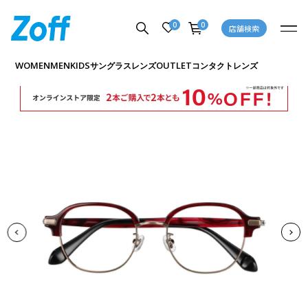
0
0
店舗検索
商品詳細ページへ
WOMEN
MEN
KIDS
OUTLET
サングラス
レンズ
コンタクトレンズ