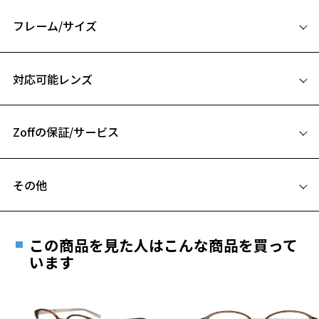
生地と生地の貼り合わせや、さりげないデザインポイントが詰め込ま
れている。
フレーム/サイズ
※柄や色味の出方に個体差があり、画像と異なる場合がございます。
サイズ
対応可能レンズ
EYE LOVE TRAD ページをみる
49□19-145
A 片方のレンズ横幅：49mm
Zoffの保証/サービス
B ブリッジ(鼻部分)の横幅：19mm
C テンプル(つる)の長さ：145mm
フレームとレンズの合計料金を知りたい方へ
お気に入り
その他
Zoffならではの安心サポート
価格シミュレーターはこちら
お気に入りに追加済です。
遠近両用はZoffオンラインストアでは販売しておりません。
お気に入りリストは
こちら
ご希望のお客さまは、「レンズ交換券」をお選びのうえ、
この商品を見た人はこんな商品を買って
安心1 フレーム１年間品質保証
最寄りのZoff実店舗にてレンズをお買い求めください。
います
※サングラスやパッケージ品では「レンズ交換券」はお選び
商品不良により生じた破損等の不具合は、お渡し
いただけません。「度無し」をお選びいただき実店舗へご相
日または発送日より１年間修理又は交換させて頂
談ください。
きます。