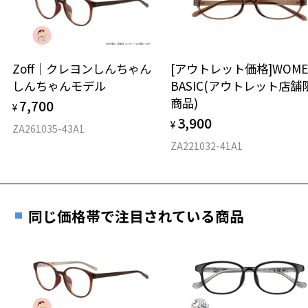
※保証期間内に交換が行われた場合、保証期間は初期の期間から
延長されません。
お持ちのZoffメガネサイズを確認するには？
＜メガネの度数情報がわからない方へ＞
安心2 視力測定無料
Zoff｜クレヨンしんちゃん
[アウトレット価格]WOME
オンラインストアでフレームのみ購入して、
しんちゃんモデル
BASIC(アウトレット店舗
実店舗で度付きにできます
仕上がり寸法
視力の変化を早めに発見するために、定期的な視
商品)
7,700
ご購入時に「レンズ交換券」をお選びいただくと、実店舗で
¥
力測定をおすすめいたします。
3,900
度数を測定のうえ、度付きレンズ（標準セットレンズ）へ無
¥
D 仕上がりの横幅：約140mm
ZA261035-43A1
料交換いただけます。
E 仕上がりの縦幅：約45mm
安心3 かかり具合調整無料
ZA221032-41A1
詳しくはこちら
重さ
フレームの歪みやかかり具合の調整・クリーニン
実店舗で度数を測定いただけます
グは、全国のZoff店舗にていつでも対応いたしま
お近くのZoff実店舗にて度数を測定いただけます（無料）。
す。
19.8g
同じ価格帯で注目されている商品
その際は記入用紙をダウンロードしてお使いください。
※メガネ：デモレンズを外した重さ
※サングラス：レンズ込みの重さ
※着脱式サングラス：デモレンズ、アタッチメント込みの重さ
ダウンロード
もっと見る
タイプ