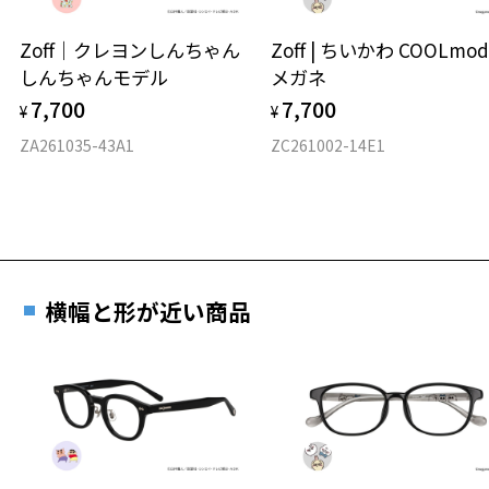
ウエリントン
Zoff｜クレヨンしんちゃん
Zoff | ちいかわ COOLmod
しんちゃんモデル
メガネ
材質
7,700
7,700
¥
¥
フロント素材：アセテート
ZA261035-43A1
ZC261002-14E1
横幅と形が近い商品