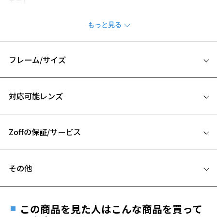
モデル。
細身で繊細な見た目に、軽く快適な掛け心地を組み合わせた上質なコ
レクションです。
フロントの線が細く目立ちづらいので、丸めの形にトライしたい方に
もオススメのフレームです。
フレーム/サイズ
【カラー】
さりげないアクセントに有効なピンク、肌なじみの良いブラウン2色、
サイズ
高級感のあるゴールドの計4色をご用意しました。
対応可能レンズ
48□19-142
【機能】
A 片方のレンズ横幅：48mm
フロントには軽くベータチタン素材を採用。
さらにテンプルには素材は航空機にも使用されるスーパーエンジニア
Zoffの保証/サービス
B ブリッジ(鼻部分)の横幅：19mm
お気に入り
リング・プラスチックを採用。
C テンプル(つる)の長さ：142mm
軽いだけではなく、しなやかで壊れにくさを実現。
フレームとレンズの合計料金を知りたい方へ
締め付けが少なく、長時間の装用も快適です。
その他
お気に入りに追加済です。
Zoffならではの安心サポート
お気に入りリストは
こちら
価格シミュレーターはこちら
【スタイリングポイント】
遠近両用はZoffオンラインストアでは販売しておりません。
スタイリングが物足りないときに、ワンポイントとして使いやすいフ
ご希望のお客さまは、「レンズ交換券」をお選びのうえ、
レームです。
この商品を見た人はこんな商品を買って
安心1 フレーム１年間品質保証
最寄りのZoff実店舗にてレンズをお買い求めください。