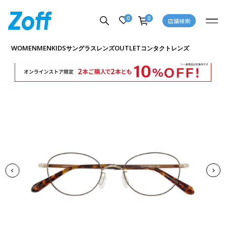
0
0
店舗検索
商品詳細ページへ
WOMEN
MEN
KIDS
OUTLET
サングラス
レンズ
コンタクトレンズ