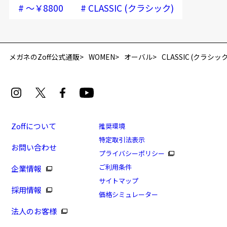
#
#
～￥8800
CLASSIC (クラシック)
再入荷お知らせメールのお申し込み
「再入荷お知らせメール」はZoffオンラインストア会員さまのみ対象となります。
メガネのZoff公式通販
WOMEN
オーバル
CLASSIC (クラシック
Zoffについて
推奨環境
特定取引法表示
お問い合わせ
[アウトレット価格]掛け心地抜群のCLASSICフレー
プライバシーポリシー
ム/FASHION
ご利用条件
企業情報
商品番号：ZO223004-44E1/フレームカラー：ブラウン/
サイトマップ
採用情報
単価：￥7,980
価格シミュレーター
法人のお客様