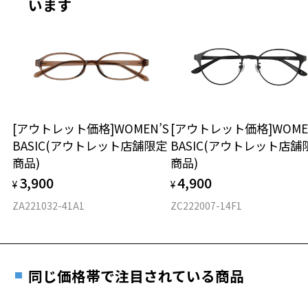
います
※柄や色味の出方に個体差があり、画像と異なる場合がございます。
※サングラスやパッケージ品では「レンズ交換券」はお選び
商品不良により生じた破損等の不具合は、お渡し
いただけません。「度無し」をお選びいただき実店舗へご相
日または発送日より１年間修理又は交換させて頂
CLASSIC(クラシック) 特集ページをみる
談ください。
きます。
※保証期間内に交換が行われた場合、保証期間は初期の期間から
※アウトレット商品は、販売から一定期間経過した商品などです。キ
ズ、汚れなどがあるB級品ではございません。
延長されません。
お持ちのZoffメガネサイズを確認するには？
＜メガネの度数情報がわからない方へ＞
安心2 視力測定無料
[アウトレット価格]WOMEN’S
[アウトレット価格]WOME
オンラインストアでフレームのみ購入して、
BASIC(アウトレット店舗限定
BASIC(アウトレット店舗
実店舗で度付きにできます
仕上がり寸法
視力の変化を早めに発見するために、定期的な視
商品)
商品)
ご購入時に「レンズ交換券」をお選びいただくと、実店舗で
力測定をおすすめいたします。
3,900
4,900
度数を測定のうえ、度付きレンズ（標準セットレンズ）へ無
¥
¥
D 仕上がりの横幅：約127mm
料交換いただけます。
E 仕上がりの縦幅：約37mm
安心3 かかり具合調整無料
ZA221032-41A1
ZC222007-14F1
詳しくはこちら
重さ
フレームの歪みやかかり具合の調整・クリーニン
実店舗で度数を測定いただけます
グは、全国のZoff店舗にていつでも対応いたしま
お近くのZoff実店舗にて度数を測定いただけます（無料）。
す。
8.5g
同じ価格帯で注目されている商品
その際は記入用紙をダウンロードしてお使いください。
※メガネ：デモレンズを外した重さ
※サングラス：レンズ込みの重さ