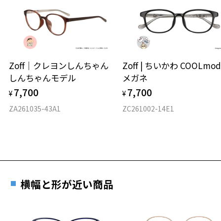
※着脱式サングラス：デモレンズ、アタッチメント込みの重さ
ダウンロード
もっと見る
タイプ
オーバル
Zoff｜クレヨンしんちゃん
Zoff | ちいかわ COOLmod
しんちゃんモデル
メガネ
材質
7,700
7,700
¥
¥
フロント素材：チタン
ZA261035-43A1
ZC261002-14E1
横幅と形が近い商品