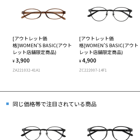
「再
[アウトレット価
[アウトレット価
格]WOMEN’S BASIC(アウト
格]WOMEN’S BASIC(アウト
[ア
レット店舗限定商品)
レット店舗限定商品)
商品
3,900
4,900
¥
¥
ZA221032-41A1
ZC222007-14F1
※商
※本
同じ価格帯で注目されている商品
※ご
※「
店
※人