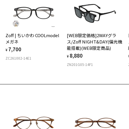
入荷お知らせメール」はZoffオンラインストア会員さまのみ対象となります。
＜
オ
実
Zoff | ちいかわ COOLmodel
[WEB限定価格]2WAYグラ
ご
お気に入り
仕
メガネ
ス/Zoff NIGHT&DAY(偏光機
の
ウトレット価格]Titanium Premium(ビジネス)
能搭載)(WEB限定商品)
商品詳細ページへ
7,700
度
D
¥
番号：ZO213003-14F1/フレームカラー：ブラック(マット)/単価：￥5,
8,880
お気に入りに追加済です。
詳
E
¥
ZC261002-14E1
お気に入りリストは
こちら
ZN201G05-14F1
実
重
ログインして申し込む
お
そ
7.
品が再入荷された際にメールでお知らせします。
サービスは商品の購入をお約束するものではありません。
※
希望の商品が再入荷しない場合もございますので予めご了承ください。
※
再入荷お知らせメール」はZoffオンラインストアで取り扱っている商品が対象となります。
※
舗への再入荷ではございませんのでご了承ください。
気商品に関しては、メール配信後、即完売する場合がございます。
タ