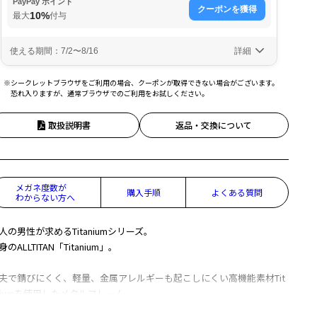
※シークレットブラウザをご利用の場合、クーポンが取得できない場合がございます。
恐れ入りますが、通常ブラウザでのご利用をお試しください。
取扱説明書
返品・交換について
メガネ度数が
購入手順
よくある質問
わからない方へ
人の男性が求めるTitaniumシリーズ。
身のALLTITAN「Titanium」。
夫で錆びにくく、軽量、金属アレルギーも起こしにくい高機能素材Tit
niumを使用したメタルフレーム。
ンプルな見た目でどんな場面でも快適にご使用いただけます。