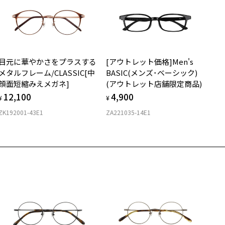
安心2 視力測定無料
メガネの度数情報がわからない方へ＞
お持ちのZoffメガネサイズを確認するには？
視力の変化を早めに発見するために、定期的な視力測定をおす
ンラインストアでフレームのみ購入して、
すめいたします。
店舗で度付きにできます
目元に華やかさをプラスする
[アウトレット価格]Men's
購入時に「レンズ交換券」をお選びいただくと、実店舗で度数を測定
上がり寸法
安心3 かかり具合調整無料
メタルフレーム/CLASSIC[中
BASIC(メンズ･ベーシック)
うえ、
顔面短縮みえメガネ]
(アウトレット店舗限定商品)
付きレンズ（標準セットレンズ）へ無料交換いただけます。
 仕上がりの横幅：約142mm
320
フレームの歪みやかかり具合の調整・クリーニングは、全国の
12,100
4,900
しくはこちら
 仕上がりの縦幅：約29mm
¥
¥
Zoff店舗にていつでも対応いたします。
ZK192001-43E1
ZA221035-14E1
店舗で度数を測定いただけます
さ
近くのZoff実店舗にて度数を測定いただけます（無料）。
の際は記入用紙をダウンロードしてお使いください。
もっと見る
7g
メガネ：デモレンズを外した重さ
ダウンロード
サングラス：レンズ込みの重さ
着脱式サングラス：デモレンズ、アタッチメント込みの重さ
イプ
スクエア