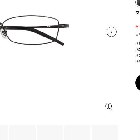
カ
¥
¥
※
※
※
※