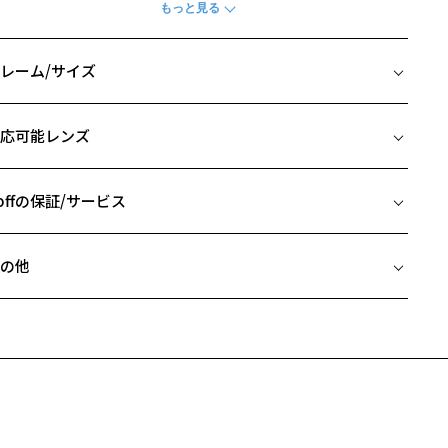
柄や色味の出方に個体差があり、画像と異なる場合がございます。
レーム/サイズ
ジネス用メガネ ページをみる
イズ
アウトレット商品は、販売から一定期間経過した商品などです。キ
応可能レンズ
、汚れなどがあるB級品ではございません。
□17-145
 片方のレンズ横幅：54mm
 ブリッジ(鼻部分)の横幅：17mm
offの保証/サービス
 テンプル(つる)の長さ：145mm
フレームとレンズの合計料金を知りたい方へ
の他
Zoffならではの安心サポート
価格シミュレーターはこちら
近両用はZoffオンラインストアでは販売しておりません。
希望のお客さまは、「レンズ交換券」をお選びのうえ、
安心1 フレーム１年間品質保証
寄りのZoff実店舗にてレンズをお買い求めください。
サングラスやパッケージ品では「レンズ交換券」はお選びいただけま
商品不良により生じた破損等の不具合は、お渡し日または発送
ん。
日より１年間修理又は交換させて頂きます。
度無し」をお選びいただき実店舗へご相談ください。
※保証期間内に交換が行われた場合、保証期間は初期の期間から延長されま
せん。