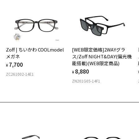
「
＜
オ
実
お気に入り
Zoff | ちいかわ COOLmodel
[WEB限定価格]2WAYグラ
ご
仕
メガネ
ス/Zoff NIGHT&DAY(偏光機
の
商品詳細ページへ
能搭載)(WEB限定商品)
7,700
度
D
¥
お気に入りに追加済です。
8,880
詳
E
¥
ZC261002-14E1
お気に入りリストは
こちら
ZN201G05-14F1
実
重
お
そ
13
※
※
※
タ