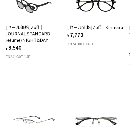
材
[セール価格]Zoff｜
[セール価格]Zoff｜Kirimaru
フ
JOURNAL STANDARD
7,770
¥
relume/NIGHT&DAY
ZN241003-14E1
8,540
¥
ZN241G07-14E1