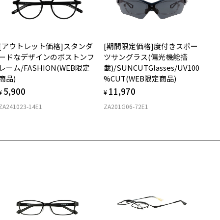
スクエア
質
[アウトレット価格]スタンダ
[期間限定価格]度付きスポー
ロント素材：ステンレス
ードなデザインのボストンフ
ツサングラス(偏光機能搭
レーム/FASHION(WEB限定
載)/SUNCUTGlasses/UV100
商品)
%CUT(WEB限定商品)
5,900
11,970
¥
¥
ZA241023-14E1
ZA201G06-72E1