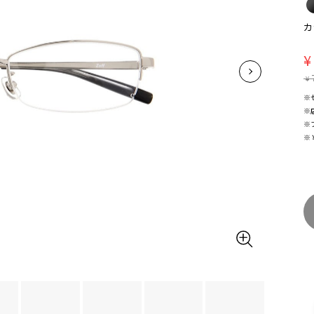
カ
¥
¥
※
※
※
※