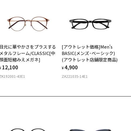
度無し」をお選びいただき実店舗へご相談ください。
※保証期間内に交換が行われた場合、保証期間は初期の期間から延長されま
せん。
安心2 視力測定無料
メガネの度数情報がわからない方へ＞
お持ちのZoffメガネサイズを確認するには？
視力の変化を早めに発見するために、定期的な視力測定をおす
ンラインストアでフレームのみ購入して、
すめいたします。
店舗で度付きにできます
目元に華やかさをプラスする
[アウトレット価格]Men's
購入時に「レンズ交換券」をお選びいただくと、実店舗で度数を測定
上がり寸法
安心3 かかり具合調整無料
メタルフレーム/CLASSIC[中
BASIC(メンズ･ベーシック)
うえ、
顔面短縮みえメガネ]
(アウトレット店舗限定商品)
付きレンズ（標準セットレンズ）へ無料交換いただけます。
 仕上がりの横幅：約145mm
フレームの歪みやかかり具合の調整・クリーニングは、全国の
12,100
4,900
しくはこちら
 仕上がりの縦幅：約31mm
¥
¥
Zoff店舗にていつでも対応いたします。
ZK192001-43E1
ZA221035-14E1
店舗で度数を測定いただけます
さ
近くのZoff実店舗にて度数を測定いただけます（無料）。
の際は記入用紙をダウンロードしてお使いください。
もっと見る
.3g
メガネ：デモレンズを外した重さ
ダウンロード
サングラス：レンズ込みの重さ
着脱式サングラス：デモレンズ、アタッチメント込みの重さ
イプ