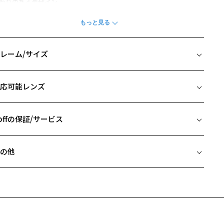
わりのあるデザイン。
近両用にも最適な大きめサイズです。
商品の構造上、レンズが剥き出しになっている部分がございます。剥
出し部分に衝撃を加えると、割れたり欠けたりしますのでご注意くだ
レーム/サイズ
い。
柄や色味の出方に個体差があり、画像と異なる場合がございます。
イズ
応可能レンズ
USINESS ページをみる
□17-145
 片方のレンズ横幅：57mm
アウトレット商品は、販売から一定期間経過した商品などです。キ
 ブリッジ(鼻部分)の横幅：17mm
offの保証/サービス
、汚れなどがあるB級品ではございません。
 テンプル(つる)の長さ：145mm
フレームとレンズの合計料金を知りたい方へ
の他
Zoffならではの安心サポート
価格シミュレーターはこちら
近両用はZoffオンラインストアでは販売しておりません。
希望のお客さまは、「レンズ交換券」をお選びのうえ、
安心1 フレーム１年間品質保証
寄りのZoff実店舗にてレンズをお買い求めください。
サングラスやパッケージ品では「レンズ交換券」はお選びいただけま
商品不良により生じた破損等の不具合は、お渡し日または発送
ん。
日より１年間修理又は交換させて頂きます。