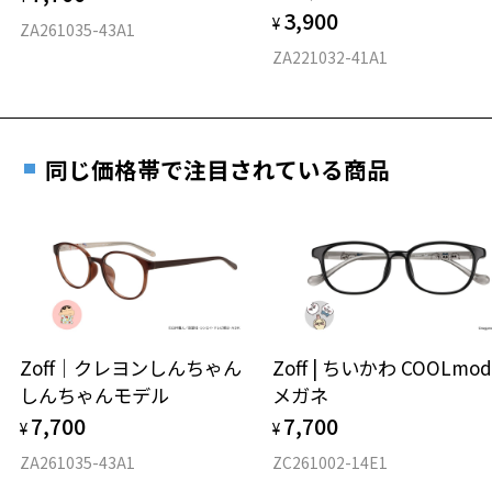
3,900
度数を測定のうえ、度付きレンズ（標準セットレンズ）へ無
¥
D 仕上がりの横幅：約145mm
ZA261035-43A1
料交換いただけます。
E 仕上がりの縦幅：約31mm
安心3 かかり具合調整無料
ZA221032-41A1
詳しくはこちら
重さ
フレームの歪みやかかり具合の調整・クリーニン
実店舗で度数を測定いただけます
グは、全国のZoff店舗にていつでも対応いたしま
お近くのZoff実店舗にて度数を測定いただけます（無料）。
す。
13.3g
同じ価格帯で注目されている商品
その際は記入用紙をダウンロードしてお使いください。
※メガネ：デモレンズを外した重さ
※サングラス：レンズ込みの重さ
※着脱式サングラス：デモレンズ、アタッチメント込みの重さ
ダウンロード
もっと見る
タイプ
スクエア
Zoff｜クレヨンしんちゃん
Zoff | ちいかわ COOLmod
しんちゃんモデル
メガネ
材質
7,700
7,700
¥
¥
フロント素材：ステンレス
ZA261035-43A1
ZC261002-14E1