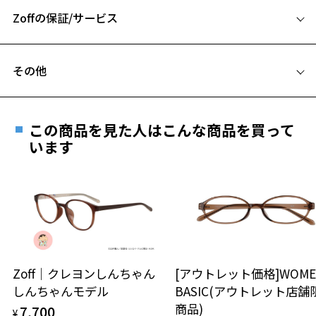
Zoffの保証/サービス
B ブリッジ(鼻部分)の横幅：17mm
C テンプル(つる)の長さ：145mm
フレームとレンズの合計料金を知りたい方へ
その他
Zoffならではの安心サポート
価格シミュレーターはこちら
遠近両用はZoffオンラインストアでは販売しておりません。
お気に入り
ご希望のお客さまは、「レンズ交換券」をお選びのうえ、
この商品を見た人はこんな商品を買って
安心1 フレーム１年間品質保証
最寄りのZoff実店舗にてレンズをお買い求めください。
います
※サングラスやパッケージ品では「レンズ交換券」はお選び
お気に入りに追加済です。
商品不良により生じた破損等の不具合は、お渡し
いただけません。「度無し」をお選びいただき実店舗へご相
お気に入りリストは
こちら
日または発送日より１年間修理又は交換させて頂
談ください。
きます。
※保証期間内に交換が行われた場合、保証期間は初期の期間から
延長されません。
お持ちのZoffメガネサイズを確認するには？
＜メガネの度数情報がわからない方へ＞
安心2 視力測定無料
Zoff｜クレヨンしんちゃん
[アウトレット価格]WOME
オンラインストアでフレームのみ購入して、
しんちゃんモデル
BASIC(アウトレット店舗
実店舗で度付きにできます
仕上がり寸法
視力の変化を早めに発見するために、定期的な視
商品)
7,700
ご購入時に「レンズ交換券」をお選びいただくと、実店舗で
¥
力測定をおすすめいたします。