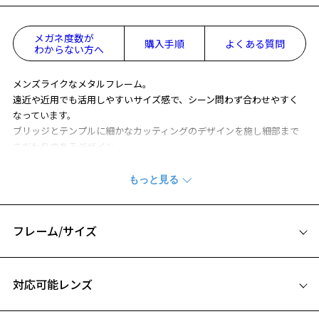
メガネ度数が
購入手順
よくある質問
わからない方へ
メンズライクなメタルフレーム。
遠近や近用でも活用しやすいサイズ感で、シーン問わず合わせやすく
なっています。
ブリッジとテンプルに細かなカッティングのデザインを施し細部まで
こだわりのあるデザイン。
遠近両用にも最適な大きめサイズです。
※商品の構造上、レンズが剥き出しになっている部分がございます。
剥き出し部分に衝撃を加えると、割れたり欠けたりしますのでご注意
ください。
フレーム/サイズ
※柄や色味の出方に個体差があり、画像と異なる場合がございます。
サイズ
BUSINESS ページをみる
対応可能レンズ
57□17-145
※アウトレット商品は、販売から一定期間経過した商品などです。キ
ズ、汚れなどがあるB級品ではございません。
A 片方のレンズ横幅：57mm