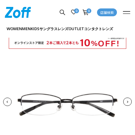
0
0
店舗検索
商品詳細ページへ
WOMEN
MEN
KIDS
OUTLET
サングラス
レンズ
コンタクトレンズ