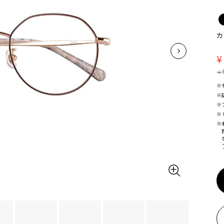
カ
¥
¥
※
※
※
※
※