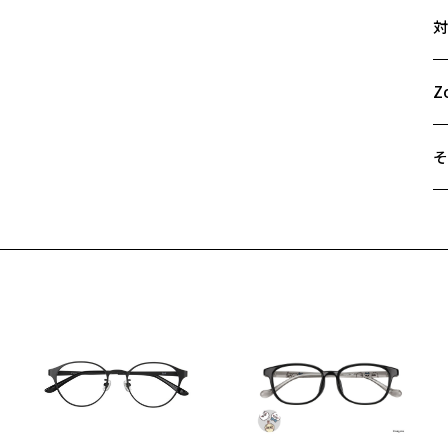
サ
上
対
取
52
ボ
A
ク
B
Z
エ
C
じ
そ
【
こ
遠
さ
ご
た
最
程
※
果
せ
「
【
印
あ
荷お知らせメールのお申し込み
＜
定
お知らせメール」はZoffオンラインストア会員さまのみ対象となります。
オ
【
実