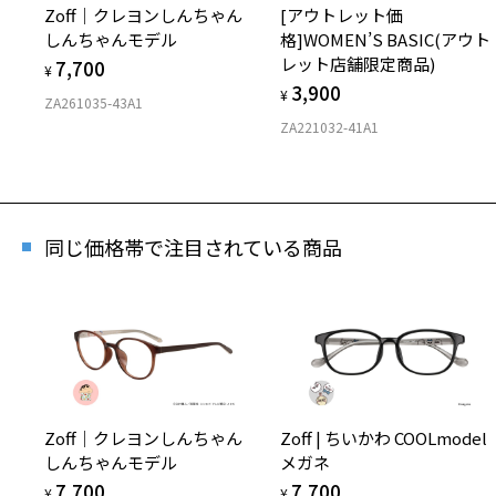
Zoff｜クレヨンしんちゃん
[アウトレット価
しんちゃんモデル
格]WOMEN’S BASIC(アウト
レット店舗限定商品)
7,700
¥
3,900
¥
ZA261035-43A1
[ス
ZA221032-41A1
ラシ
商品番
同じ価格帯で注目されている商品
※商品が
※本サー
※ご希望
※「再入
店舗
※人気商
Zoff｜クレヨンしんちゃん
Zoff | ちいかわ COOLmodel
しんちゃんモデル
メガネ
7,700
7,700
¥
¥