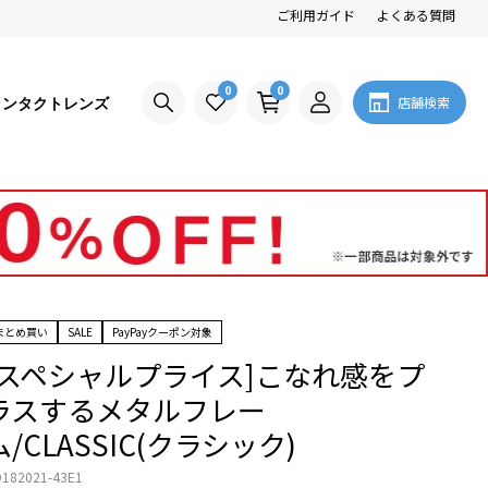
ご利用ガイド
よくある質問
0
0
コンタクトレンズ
店舗検索
まとめ買い
SALE
PayPayクーポン対象
[スペシャルプライス]こなれ感をプ
ラスするメタルフレー
ム/CLASSIC(クラシック)
182021-43E1