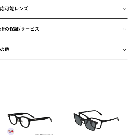
イズ
部分をスパッとカットしたデザインで丸型なのに直線的なイメージを
応可能レンズ
り入れられるフレーム。
□20-143
ストンだとイメージが丸すぎるし、ウェリントンやスクエアだと形が
 片方のレンズ横幅：52mm
ールすぎる・・・といったお悩みを解消してくれます。
 ブリッジ(鼻部分)の横幅：20mm
offの保証/サービス
ッジが効いているように見えますが、程よい丸みとシャープさで顔な
 テンプル(つる)の長さ：143mm
みよくかけていただけるのがポイント♪
フレームとレンズの合計料金を知りたい方へ
の他
デザイン】
Zoffならではの安心サポート
価格シミュレーターはこちら
なれた雰囲気を演出してくれるトレンドのクラウンパウント。
近両用はZoffオンラインストアでは販売しておりません。
りげない光沢と華奢なメタルフレームでアクセサリー感覚でお使いい
希望のお客さまは、「レンズ交換券」をお選びのうえ、
だけるので、普段コンタクトの方や、だてメガネにもおすすめ。
安心1 フレーム１年間品質保証
寄りのZoff実店舗にてレンズをお買い求めください。
よいシャープさと丸みのバランスで、お顔の印象を引き締め、小顔効
サングラスやパッケージ品では「レンズ交換券」はお選びいただけま
も期待できます。
商品不良により生じた破損等の不具合は、お渡し日または発送
ん。
日より１年間修理又は交換させて頂きます。
度無し」をお選びいただき実店舗へご相談ください。
※保証期間内に交換が行われた場合、保証期間は初期の期間から延長されま
カラー】
せん。
象を引き締めるブラックと顔なじみの良い、ブラウン系2色と抜け感の
るゴールドの3色展開。
安心2 視力測定無料
メガネの度数情報がわからない方へ＞
番のカラー展開で男女問わず、お使いいただけます。
お持ちのZoffメガネサイズを確認するには？
視力の変化を早めに発見するために、定期的な視力測定をおす
ンラインストアでフレームのみ購入して、
スタイリングポイント】
すめいたします。
店舗で度付きにできます