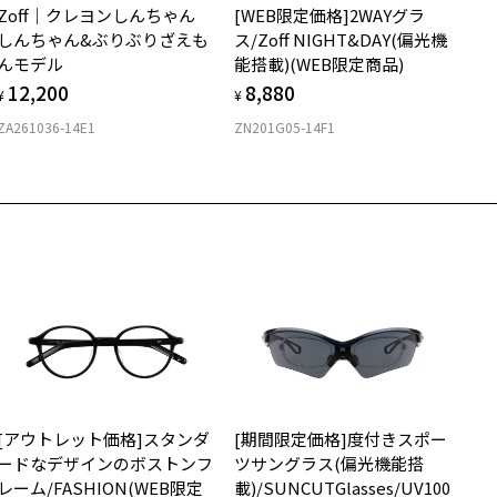
ンプルなデザインでお洋服合わせに悩まずお使いいただける逸品。
Zoff｜クレヨンしんちゃん
[WEB限定価格]2WAYグラ
購入時に「レンズ交換券」をお選びいただくと、実店舗で度数を測定
上がり寸法
身のメタルフレームはオフィスシーンでも気軽にお使いいただけま
安心3 かかり具合調整無料
しんちゃん&ぶりぶりざえも
ス/Zoff NIGHT&DAY(偏光機
うえ、
。
んモデル
能搭載)(WEB限定商品)
付きレンズ（標準セットレンズ）へ無料交換いただけます。
 仕上がりの横幅：約137mm
ンプルながらこなれ感があるので、トレンドのスタイルとも好相性！
フレームの歪みやかかり具合の調整・クリーニングは、全国の
12,200
8,880
しくはこちら
 仕上がりの縦幅：約48mm
¥
¥
アスやネックレスなどのアクセサリー合わせもしていただきやすいア
Zoff店舗にていつでも対応いたします。
C(ク
テムで、ON/OFF問わずお使いいただけます。
ZA261036-14E1
ZN201G05-14F1
店舗で度数を測定いただけます
さ
近くのZoff実店舗にて度数を測定いただけます（無料）。
柄や色味の出方に個体差があり、画像と異なる場合がございます。
の際は記入用紙をダウンロードしてお使いください。
もっと見る
.8g
LASSIC (クラシック) ページをみる
メガネ：デモレンズを外した重さ
ダウンロード
サングラス：レンズ込みの重さ
着脱式サングラス：デモレンズ、アタッチメント込みの重さ
イプ
ボストン
質
[アウトレット価格]スタンダ
[期間限定価格]度付きスポー
ロント素材：ステンレス
ードなデザインのボストンフ
ツサングラス(偏光機能搭
レーム/FASHION(WEB限定
載)/SUNCUTGlasses/UV100