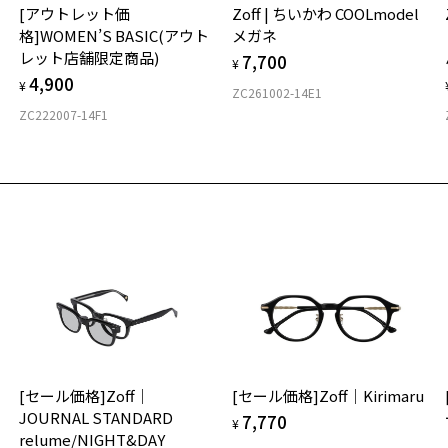
シ
[アウトレット価
Zoff | ちいかわ COOLmodel
ご
仕
細
格]WOMEN’S BASIC(アウト
メガネ
の
す
レット店舗限定商品)
7,700
度
D
¥
シ
4,900
詳
お気に入り
E
¥
ピ
ZC261002-14E1
ペシャルプライス]こなれ感をプラスするメタルフレーム/CLASSI
イ
ZC222007-14F1
商品詳細ページへ
実
ック)
重
お
お気に入りに追加済です。
号：ZO182021-43E1/フレームカラー：ブラウン/単価：￥7,920
※
そ
お気に入りリストは
こちら
12
C
※
ログインして申し込む
※
※
再入荷された際にメールでお知らせします。
タ
ビスは商品の購入をお約束するものではありません。
の商品が再入荷しない場合もございますので予めご了承ください。
荷お知らせメール」はZoffオンラインストアで取り扱っている商品が対象となります。
への再入荷ではございませんのでご了承ください。
品に関しては、メール配信後、即完売する場合がございます。
材
[セール価格]Zoff｜
[セール価格]Zoff｜Kirimaru
フ
JOURNAL STANDARD
7,770
¥
relume/NIGHT&DAY