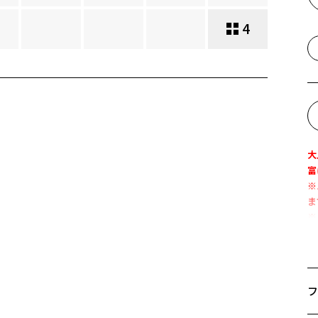
4
大
富
※
ま
※
ト
『
フ
【