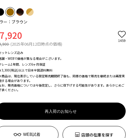
ラー：ブラウン
7,920
1459
9,900
(2025年06月12日時点の価格)
セットレンズ込み
店舗・WEBで価格が異なる場合がこざいます。
フレーム1年間、レンズ6ヶ月保証
￥3,300(税込)以上で日本全国送料無料
本商品は、現在表示している限定販売期間終了後も、同様の価格で販売を継続または再度実
施する場合があります。
なお、販売価格については今後改定し、さらに値下げする可能性があります。あらかじめご
了承ください。
再入荷のお知らせ
店頭の在庫を探す
WEB試着