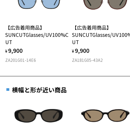
にご提示いただければ、初回1回に限り加工賃はかかりませんので、必
ずスタッフにご提示ください。
オーバル
商品発送から6ヶ月を過ぎた場合、又はお客様がお忘れの「商品発送メ
ール」のご提示が無かった場合、レンズ代金の他に加工賃として3,30
【広告着用商品】
【広告着用商品】
材質
0円(税込)を頂戴いたしますので、予めご了承ください。
SUNCUTGlasses/UV100%C
SUNCUTGlasses/UV100
UT
UT
フロント素材：アセテート
9,900
9,900
¥
¥
ZA201G01-14E6
ZA181G05-43A2
横幅と形が近い商品