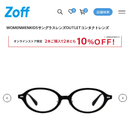
0
0
店舗検索
商品詳細ページへ
WOMEN
MEN
KIDS
OUTLET
サングラス
レンズ
コンタクトレンズ