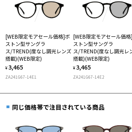
談ください。
きます。
紫外線透過率：0.1%以下
※保証期間内に交換が行われた場合、保証期間は初期の期間から
延長されません。
株式会社インターメスティック
お持ちのZoffメガネサイズを確認するには？
＜メガネの度数情報がわからない方へ＞
ゾフ・カスタマーサポート
TEL: 0120-013-883
安心2 視力測定無料
[WEB限定モアセール価格]ボ
[WEB限定モアセール価格
オンラインストアでフレームのみ購入して、
ストン型サングラ
ストン型サングラ
実店舗で度付きにできます
＜度付きサングラスに関する注意事項＞
仕上がり寸法
視力の変化を早めに発見するために、定期的な視
ス/TREND(度なし調光レンズ
ス/TREND(度なし調光レ
※サングラスの度付きは追加料金がかかります。
ご購入時に「レンズ交換券」をお選びいただくと、実店舗で
力測定をおすすめいたします。
搭載)(WEB限定)
搭載)(WEB限定)
※度付きにした場合、元々のレンズ機能、レンズカラーは付きませ
度数を測定のうえ、度付きレンズ（標準セットレンズ）へ無
D 仕上がりの横幅：約143mm
ん。
3,465
3,465
料交換いただけます。
¥
¥
E 仕上がりの縦幅：約39mm
安心3 かかり具合調整無料
※度付きサングラスをお求めの際は、レンズ選択画面で度数入力後、
詳しくはこちら
ZA241G67-14E1
ZA241G67-14E2
レンズの種類、機能、カラーを再度お選びください。
重さ
フレームの歪みやかかり具合の調整・クリーニン
実店舗で度数を測定いただけます
グは、全国のZoff店舗にていつでも対応いたしま
＜実店舗でサングラスまたはパッケージ商品等のレンズ交換について
お近くのZoff実店舗にて度数を測定いただけます（無料）。
す。
26.3g
＞
その際は記入用紙をダウンロードしてお使いください。
2024年3月1日から、店舗にて商品をお持ち込みいただいても、レンズ
同じ価格帯で注目されている商品
※メガネ：デモレンズを外した重さ
交換される場合は、レンズ代金の他に3,300円(税込)の加工賃を追加で
※サングラス：レンズ込みの重さ
頂戴する場合がございます。
※着脱式サングラス：デモレンズ、アタッチメント込みの重さ
ダウンロード
もっと見る
店舗でレンズ交換をされるお客様は、商品発送から6ヶ月以内に、ご購
入した商品本体を持参日がわかる「商品発送メール」を店舗スタッフ
タイプ