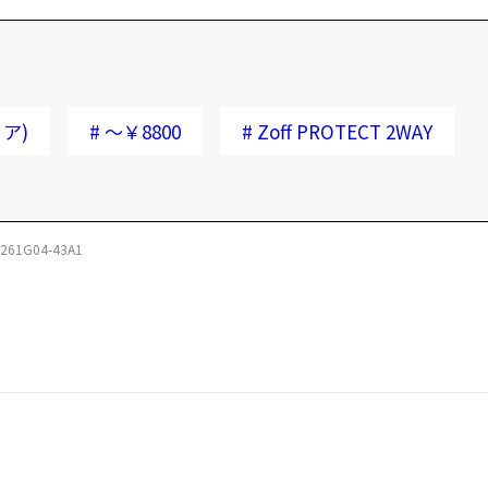
ア)
#
～￥8800
#
Zoff PROTECT 2WAY
261G04-43A1