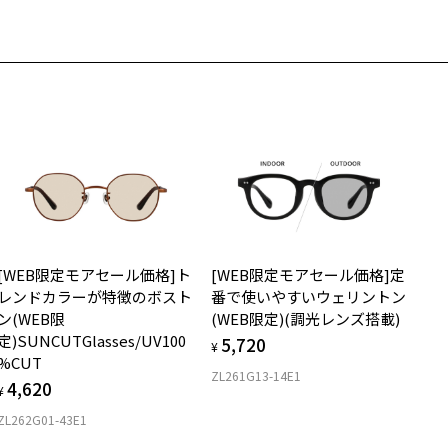
近くのZoff実店舗にて度数を測定いただけます（無料）。
式会社インターメスティック
の際は記入用紙をダウンロードしてお使いください。
もっと見る
.3g
フ・カスタマーサポート
L：0120-013-883
メガネ：デモレンズを外した重さ
ダウンロード
サングラス：レンズ込みの重さ
用上の注意：高温のところに置いたり、傷をつけるような金属と一緒
着脱式サングラス：デモレンズ、アタッチメント込みの重さ
しまわないようご注意下さい。
イプ
実店舗でサングラスまたはパッケージ商品等のレンズ交換について＞
024年3月1日から、店頭に商品をお持ち込みいただいて、レンズ交換
ボストン
される場合は、レンズ代金の他に3,300円(税込)の加工賃を追加で頂
する場合がございます。
質
頭でレンズ交換をされるお客様は、商品発送から6か月以内に、ご購
した商品本体と発送日がわかる【商品発送メール】を店頭スタッフに
ロント素材：プラスチック(塗装)
[WEB限定モアセール価格]ト
[WEB限定モアセール価格]定
提示いだければ、初回に限り加工賃はかかりませんので、必ずスタッ
レンドカラーが特徴のボスト
番で使いやすいウェリントン
にご提示ください。
ン(WEB限
(WEB限定)(調光レンズ搭載)
品発送から6か月を過ぎた場合、又はお客様からの【商品発送メー
定)SUNCUTGlasses/UV100
5,720
】のご提示が無かった場合、レンズ代金の他に加工賃として3,300円
¥
%CUT
税込)を頂戴いたしますので、予めご了承ください。
ZL261G13-14E1
4,620
¥
ZL262G01-43E1