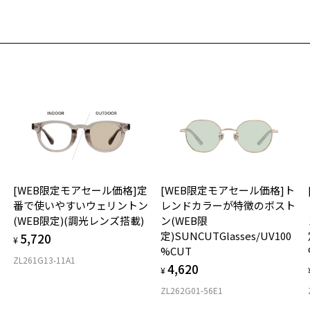
お
株
そ
25
ゾ
TE
※
※
使
※
に
タ
＜
2
を
戴
材
店
入
フ
[WEB限定モアセール価格]定
[WEB限定モアセール価格]ト
ご
ン
番で使いやすいウェリントン
レンドカラーが特徴のボスト
フ
(WEB限定)(調光レンズ搭載)
ン(WEB限
商
定)SUNCUTGlasses/UV100
5,720
ル
¥
%CUT
(
ZL261G13-11A1
4,620
¥
ZL262G01-56E1