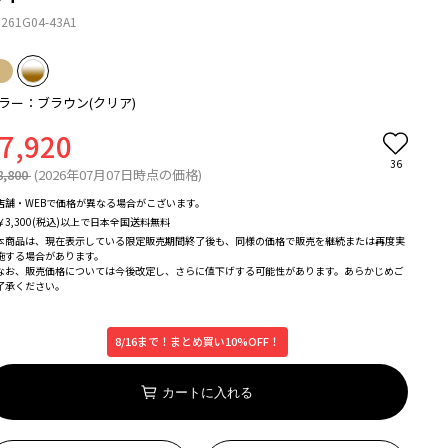
261G04-43A1
ラー：ブラウン(クリア)
7,920
36
8,800
(2026年07月07日時点の価格)
店舗・WEBで価格が異なる場合がこざいます。
￥3,300(税込)以上で日本全国送料無料
本商品は、現在表示している限定販売期間終了後も、同様の価格で販売を継続または再度実
施する場合があります。
なお、販売価格については今後改定し、さらに値下げする可能性があります。あらかじめご
了承ください。
8/16まで！まとめ買い10%OFF！
カートに入れる