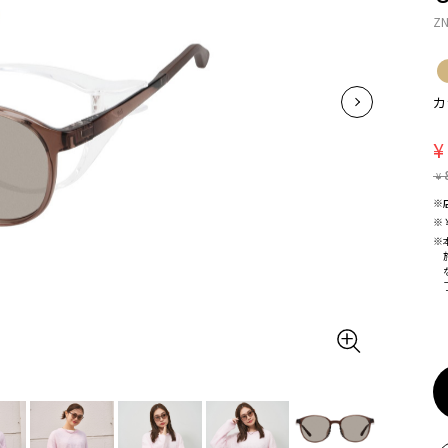
ZN
カ
¥
¥
※
※
※