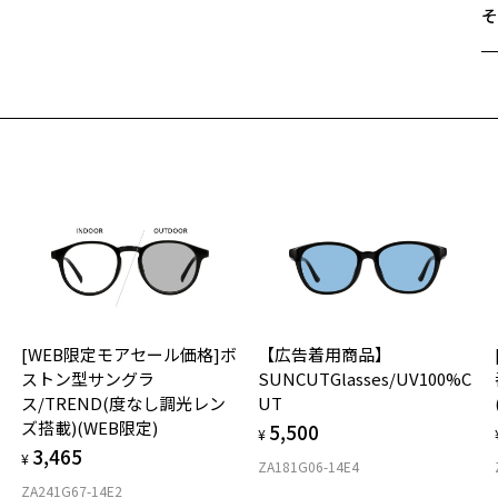
そ
＜
※
遠
※
ご
※
最
レ
※
せ
※
「
変
※
め
＜
品
オ
お気に入り
レ
実
レ
[WEB限定モアセール価格]ボ
【広告着用商品】
商品詳細ページへ
ご
仕
テ
ストン型サングラ
SUNCUTGlasses/UV100%C
お気に入りに追加済です。
の
可
ス/TREND(度なし調光レン
UT
お気に入りリストは
こちら
度
D
紫
ズ搭載)(WEB限定)
5,500
詳
E
¥
レ
3,465
¥
U
ZA181G06-14E4
実
重
ZA241G67-14E2