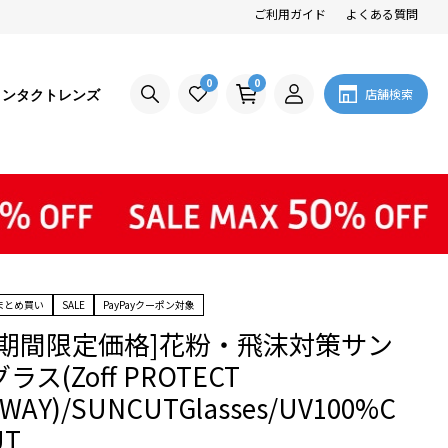
ご利用ガイド
よくある質問
0
0
コンタクトレンズ
店舗検索
まとめ買い
SALE
PayPayクーポン対象
[期間限定価格]花粉・飛沫対策サン
グラス(Zoff PROTECT
2WAY)/SUNCUTGlasses/UV100%C
UT