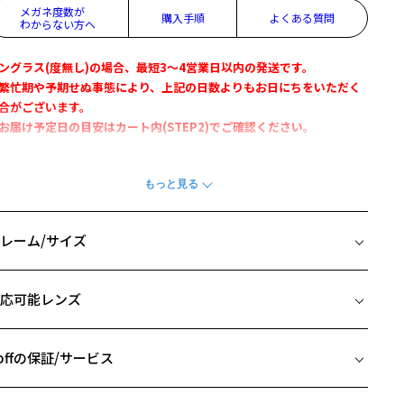
メガネ度数が
購入手順
よくある質問
わからない方へ
ングラス(度無し)の場合、最短3～4営業日以内の発送です。
繁忙期や予期せぬ事態により、上記の日数よりもお日にちをいただく
合がございます。
お届け予定日の目安はカート内(STEP2)でご確認ください。
WAYタイプの花粉・飛沫対策 ボストン型サングラス
off PROTECT 2WAY花粉対策サングラスが、マグネット式からはめ込み
に仕様変更し新登場。
レーム/サイズ
グネットをなくすことで、さらに自然な見た目を実現しました。
粉シーズンは花粉対策サングラスとして、それ以外の季節は通常のサ
イズ
グラスとして活躍。
応可能レンズ
整可能なラバーモダン搭載で快適なフィット感を叶えます。
□19-140
 片方のレンズ横幅：51mm
柄や色味の出方に個体差があり、画像と異なる場合がございます。
 ブリッジ(鼻部分)の横幅：19mm
offの保証/サービス
 テンプル(つる)の長さ：140mm
粉・飛沫対策メガネ ページをみる
フレームとレンズの合計料金を知りたい方へ