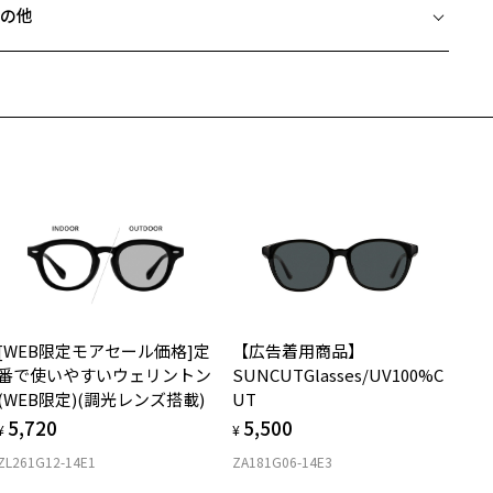
の他
度付きサングラスに関する注意事項＞
Zoffならではの安心サポート
価格シミュレーターはこちら
サングラスの度付きは追加料金がかかります。
近両用はZoffオンラインストアでは販売しておりません。
度付きにした場合、レンズ色、機能が変更となります。
希望のお客さまは、「レンズ交換券」をお選びのうえ、
度付きサングラスをお求めの際は、レンズ選択画面にて度数入力後、
安心1 フレーム１年間品質保証
寄りのZoff実店舗にてレンズをお買い求めください。
ンズオプションでカラーをお選びください。
サングラスやパッケージ品では「レンズ交換券」はお選びいただけま
商品不良により生じた破損等の不具合は、お渡し日または発送
ん。
日より１年間修理又は交換させて頂きます。
くもり止めレンズは標準装備ではありません。別途4,400円(税込)から
度無し」をお選びいただき実店舗へご相談ください。
※保証期間内に交換が行われた場合、保証期間は初期の期間から延長されま
更可能です。
せん。
本商品に付属する部品(フードなど)の単品販売はしておりません。予
ご了承ください。
安心2 視力測定無料
メガネの度数情報がわからない方へ＞
お持ちのZoffメガネサイズを確認するには？
名：サングラス
視力の変化を早めに発見するために、定期的な視力測定をおす
ンラインストアでフレームのみ購入して、
ンズの材質：プラスチック(コーティング)
すめいたします。
店舗で度付きにできます
ンズ枠の材質：プラスチック(塗装)
[WEB限定モアセール価格]定
【広告着用商品】
購入時に「レンズ交換券」をお選びいただくと、実店舗で度数を測定
上がり寸法
ンプルの材質：プラスチック(塗装)
安心3 かかり具合調整無料
番で使いやすいウェリントン
SUNCUTGlasses/UV100%C
うえ、
視光線透過率：60%
(WEB限定)(調光レンズ搭載)
UT
付きレンズ（標準セットレンズ）へ無料交換いただけます。
 仕上がりの横幅：約132mm
外線透過率：0.1%以下 (紫外線カット率：99.9%以上)
フレームの歪みやかかり具合の調整・クリーニングは、全国の
5,720
5,500
しくはこちら
 仕上がりの縦幅：約49mm
¥
¥
ンズカラー： Z-ASH_BE40F / ブラウン系
Zoff店舗にていつでも対応いたします。
V100%CUT ※ISO12312-1基準
ZL261G12-14E1
ZA181G06-14E3
店舗で度数を測定いただけます
さ