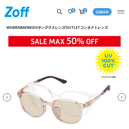
0
0
店舗検索
商品詳細ページへ
WOMEN
MEN
KIDS
OUTLET
サングラス
レンズ
コンタクトレンズ