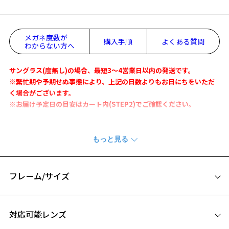
メガネ度数が
購入手順
よくある質問
わからない方へ
サングラス(度無し)の場合、最短3～4営業日以内の発送です。
※繁忙期や予期せぬ事態により、上記の日数よりもお日にちをいただ
く場合がございます。
※お届け予定日の目安はカート内(STEP2)でご確認ください。
2WAYタイプの花粉・飛沫対策 ボストン型サングラス
Zoff PROTECT 2WAY花粉対策サングラスが、マグネット式からはめ込
み式に仕様変更し新登場。
マグネットをなくすことで、さらに自然な見た目を実現しました。
フレーム/サイズ
花粉シーズンは花粉対策サングラスとして、それ以外の季節は通常の
サングラスとして活躍。
サイズ
調整可能なラバーモダン搭載で快適なフィット感を叶えます。
対応可能レンズ
51□19-140
お気に入り
※柄や色味の出方に個体差があり、画像と異なる場合がございます。