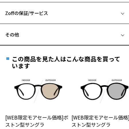
A 片方のレンズ横幅：51mm
花粉・飛沫対策メガネ ページをみる
Zoffの保証/サービス
B ブリッジ(鼻部分)の横幅：19mm
お気に入りに追加済です。
C テンプル(つる)の長さ：140mm
＜度付きサングラスに関する注意事項＞
お気に入りリストは
こちら
フレームとレンズの合計料金を知りたい方へ
※サングラスの度付きは追加料金がかかります。
その他
※度付きにした場合、レンズ色、機能が変更となります。
Zoffならではの安心サポート
価格シミュレーターはこちら
※度付きサングラスをお求めの際は、レンズ選択画面にて度数入力
遠近両用はZoffオンラインストアでは販売しておりません。
後、レンズオプションでカラーをお選びください。
ご希望のお客さまは、「レンズ交換券」をお選びのうえ、
この商品を見た人はこんな商品を買って
安心1 フレーム１年間品質保証
※くもり止めレンズは標準装備ではありません。別途4,400円(税込)か
最寄りのZoff実店舗にてレンズをお買い求めください。
います
ら変更可能です。
※サングラスやパッケージ品では「レンズ交換券」はお選び
商品不良により生じた破損等の不具合は、お渡し
※本商品に付属する部品(フードなど)の単品販売はしておりません。予
いただけません。「度無し」をお選びいただき実店舗へご相
日または発送日より１年間修理又は交換させて頂
めご了承ください。
談ください。
きます。
※保証期間内に交換が行われた場合、保証期間は初期の期間から
品名：サングラス
延長されません。
レンズの材質：プラスチック(コーティング)
お持ちのZoffメガネサイズを確認するには？
＜メガネの度数情報がわからない方へ＞
レンズ枠の材質：プラスチック(塗装)
テンプルの材質：プラスチック(塗装)
安心2 視力測定無料
[WEB限定モアセール価格]ボ
[WEB限定モアセール価格
オンラインストアでフレームのみ購入して、
可視光線透過率：80%
ストン型サングラ
ストン型サングラ
実店舗で度付きにできます
紫外線透過率：0.1%以下 (紫外線カット率：99.9%以上)
仕上がり寸法
視力の変化を早めに発見するために、定期的な視