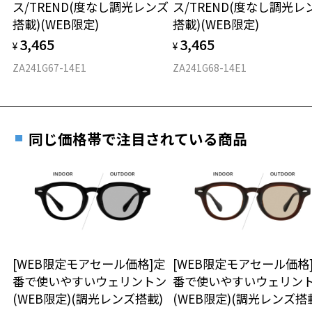
ス/TREND(度なし調光レンズ
ス/TREND(度なし調光レ
レンズカラー： Z-AMBER_BR20F / ブラウン系
ご購入時に「レンズ交換券」をお選びいただくと、実店舗で
力測定をおすすめいたします。
搭載)(WEB限定)
搭載)(WEB限定)
UV100%CUT ※ISO12312-1基準
度数を測定のうえ、度付きレンズ（標準セットレンズ）へ無
D 仕上がりの横幅：約132mm
3,465
3,465
料交換いただけます。
¥
¥
E 仕上がりの縦幅：約49mm
安心3 かかり具合調整無料
株式会社インターメスティック
詳しくはこちら
ZA241G67-14E1
ZA241G68-14E1
ゾフ・カスタマーサポート
重さ
フレームの歪みやかかり具合の調整・クリーニン
TEL：0120-013-883
実店舗で度数を測定いただけます
グは、全国のZoff店舗にていつでも対応いたしま
使用上の注意：高温のところに置いたり、傷をつけるような金属と一
お近くのZoff実店舗にて度数を測定いただけます（無料）。
す。
25.3g
緒にしまわないようご注意下さい。
その際は記入用紙をダウンロードしてお使いください。
同じ価格帯で注目されている商品
※メガネ：デモレンズを外した重さ
＜実店舗でサングラスまたはパッケージ商品等のレンズ交換について
※サングラス：レンズ込みの重さ
＞
※着脱式サングラス：デモレンズ、アタッチメント込みの重さ
ダウンロード
もっと見る
2024年3月1日から、店頭に商品をお持ち込みいただいて、レンズ交換
をされる場合は、レンズ代金の他に3,300円(税込)の加工賃を追加で頂
タイプ
戴する場合がございます。
店頭でレンズ交換をされるお客様は、商品発送から6か月以内に、ご購
ボストン
入した商品本体と発送日がわかる【商品発送メール】を店頭スタッフ
にご提示いだければ、初回に限り加工賃はかかりませんので、必ずス
[WEB限定モアセール価格]定
[WEB限定モアセール価格
材質
タッフにご提示ください。
番で使いやすいウェリントン
番で使いやすいウェリン
商品発送から6か月を過ぎた場合、又はお客様からの【商品発送メー
(WEB限定)(調光レンズ搭載)
(WEB限定)(調光レンズ搭
フロント素材：プラスチック(塗装)
ル】のご提示が無かった場合、レンズ代金の他に加工賃として3,300