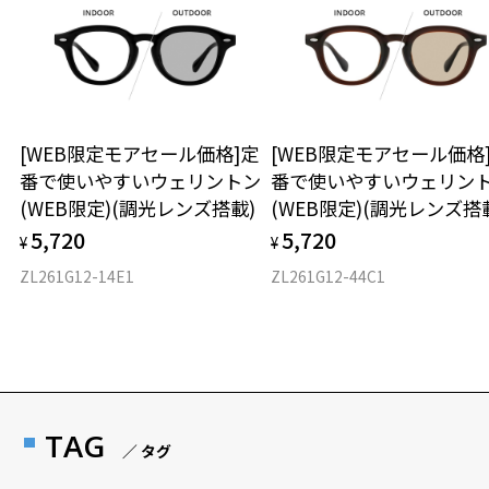
店頭でレンズ交換をされるお客様は、商品発送から6か月以内に、ご購
入した商品本体と発送日がわかる【商品発送メール】を店頭スタッフ
にご提示いだければ、初回に限り加工賃はかかりませんので、必ずス
タッフにご提示ください。
商品発送から6か月を過ぎた場合、又はお客様からの【商品発送メー
ル】のご提示が無かった場合、レンズ代金の他に加工賃として3,300
[WEB限定モアセール価格]定
[WEB限定モアセール価格
円(税込)を頂戴いたしますので、予めご了承ください。
番で使いやすいウェリントン
番で使いやすいウェリン
(WEB限定)(調光レンズ搭載)
(WEB限定)(調光レンズ搭
5,720
5,720
¥
¥
ZL261G12-14E1
ZL261G12-44C1
TAG
／ タグ