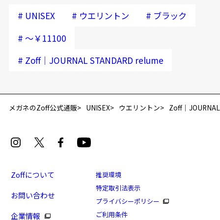
#
#
#
UNISEX
ウエリントン
ブラック
#
～￥11100
#
Zoff｜JOURNAL STANDARD relume
再入荷お知らせメールのお申し込み
「再入荷お知らせメール」はZoffオンラインストア会員さまのみ対象となります。
メガネのZoff公式通販
UNISEX
ウエリントン
Zoff｜JOURNAL
Zoffについて
推奨環境
特定取引法表示
お問い合わせ
Zoff｜JOURNAL STANDARD
プライバシーポリシー
relume/SUNCUTGlasses/UV100%CUT
ご利用条件
企業情報