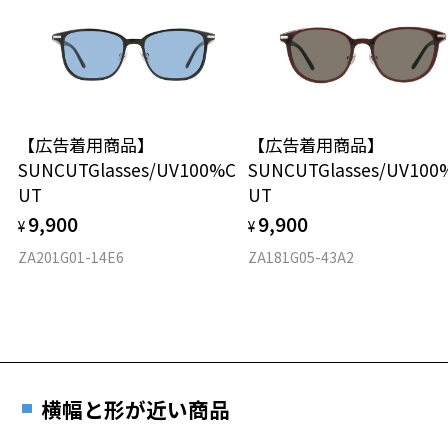
す。
36.3g
テンプルの材質：ニッケル合金（塗装）
可視光線透過率：15%
※メガネ：デモレンズを外した重さ
紫外線透過率：0.1%以下
※サングラス：レンズ込みの重さ
UV100%CUT ※ISO12312-1基準
※着脱式サングラス：デモレンズ、アタッチメント込みの重さ
もっと見る
株式会社インターメスティック
タイプ
ゾフ・カスタマーサポート
【広告着用商品】
【広告着用商品】
TEL：0120-013-883
SUNCUTGlasses/UV100%C
SUNCUTGlasses/UV100
ウエリントン
UT
UT
＜度付きサングラスに関する注意事項＞
材質
9,900
9,900
¥
¥
※サングラスの度付きは追加料金がかかります。
※度付きにした場合、元々のレンズ機能、レンズカラーは付きませ
ZA201G01-14E6
ZA181G05-43A2
フロント素材：ニッケル合金(塗装)
ん。
※度付きサングラスをお求めの際は、レンズ選択画面で度数入力後、
レンズの種類、機能、カラーを再度お選びください。
＜実店舗でサングラスまたはパッケージ商品等のレンズ交換について
＞
2024年3月1日から、店頭に商品をお持ち込みいただいて、レンズ交換
横幅と形が近い商品
をされる場合は、レンズ代金の他に3,300円(税込)の加工賃を追加で頂
戴する場合がございます。