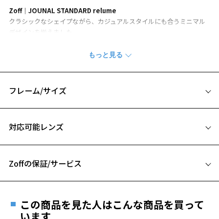
Zoff│JOUNAL STANDARD relume
クラシックなシェイプながら、カジュアルスタイルにも合うミニマル
デザインを揃えました。
SUNGLASSES ウェリントン型
イマの気分にハマるデザインや、カラーリングが特徴のサングラス。
内側には両社のブランドネームのコラボレーションロゴを印字。
さりげなく施されたパーツや彫金が、上品で落ち着いた印象を与えま
フレーム/サイズ
す。
サイズ
※こちらの商品は度なし専用となります
対応可能レンズ
55□18-145
■付属品
A 片方のレンズ横幅：55mm
オリジナルケース＆メガネ拭きセット付き（当コレクション全商品対
象）
Zoffの保証/サービス
B ブリッジ(鼻部分)の横幅：18mm
お気に入り
C テンプル(つる)の長さ：145mm
【JOURNAL STANDARD relume】（ジャーナル スタンダード レリュー
フレームとレンズの合計料金を知りたい方へ
ム）
お気に入りに追加済です。
この商品を見た人はこんな商品を買って
“ just feeling ”
Zoffならではの安心サポート
お気に入りリストは
こちら
います
価格シミュレーターはこちら
Relume は背伸びをしない「ちょうどよい」大人のファッションを提