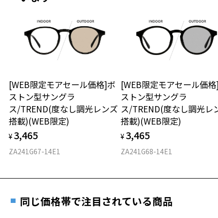
案するブランドです。
カジュアルでベーシックだけど品質にこだわったアイテムと、ちょっ
安心1 フレーム１年間品質保証
と先を行くトレンドを
「relume らしく」独自に解釈したアイテムなどを提案します。メン
商品不良により生じた破損等の不具合は、お渡し
ズ・レディス・ユニセックスと、
日または発送日より１年間修理又は交換させて頂
全ての大人に楽しんで貰えるように豊富なラインナップを取り揃えて
きます。
おります。
※保証期間内に交換が行われた場合、保証期間は初期の期間から
[WEB限定モアセール価格]ボ
[WEB限定モアセール価格
延長されません。
Zoff | relume JOURNAL STANDARD 2026 特設ページをみる
ストン型サングラ
ストン型サングラ
お持ちのZoffメガネサイズを確認するには？
ス/TREND(度なし調光レンズ
ス/TREND(度なし調光レ
【使用上の注意】
安心2 視力測定無料
搭載)(WEB限定)
搭載)(WEB限定)
■高温(60℃以上)環境や急激な温度差は変形、表面層のひび割れの原
3,465
3,465
因となります。炎天下の車内や砂浜等に放置しない様ご注意くださ
¥
¥
仕上がり寸法
視力の変化を早めに発見するために、定期的な視
い。
力測定をおすすめいたします。
ZA241G67-14E1
ZA241G68-14E1
■傷をつけるような金属と一緒にしまわないようご注意ください。
D 仕上がりの横幅：約146mm
E 仕上がりの縦幅：約43mm
安心3 かかり具合調整無料
品名：サングラス
レンズの材質：プラスチック (コーティング)
重さ
フレームの歪みやかかり具合の調整・クリーニン
同じ価格帯で注目されている商品
レンズカラー：Z-SMOKY_GY85F / グレー系
グは、全国のZoff店舗にていつでも対応いたしま
レンズ枠の材質：ニッケル合金（塗装）