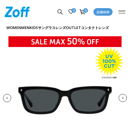
0
0
店舗検索
商品詳細ページへ
WOMEN
MEN
KIDS
OUTLET
サングラス
レンズ
コンタクトレンズ