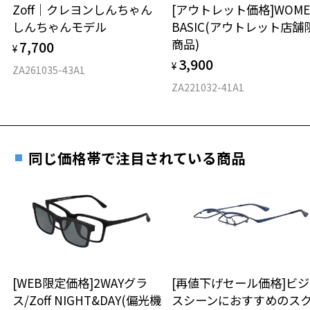
安心2 視力測定無料
Zoff｜クレヨンしんちゃん
[アウトレット価格]WOME
オンラインストアでフレームのみ購入して、
しんちゃんモデル
BASIC(アウトレット店舗
実店舗で度付きにできます
仕上がり寸法
視力の変化を早めに発見するために、定期的な視
商品)
7,700
ご購入時に「レンズ交換券」をお選びいただくと、実店舗で
¥
力測定をおすすめいたします。
3,900
度数を測定のうえ、度付きレンズ（標準セットレンズ）へ無
¥
D 仕上がりの横幅：約141mm
ZA261035-43A1
料交換いただけます。
E 仕上がりの縦幅：約35mm
安心3 かかり具合調整無料
ZA221032-41A1
詳しくはこちら
重さ
フレームの歪みやかかり具合の調整・クリーニン
実店舗で度数を測定いただけます
グは、全国のZoff店舗にていつでも対応いたしま
お近くのZoff実店舗にて度数を測定いただけます（無料）。
す。
21.1g
同じ価格帯で注目されている商品
その際は記入用紙をダウンロードしてお使いください。
※メガネ：デモレンズを外した重さ
※サングラス：レンズ込みの重さ
※着脱式サングラス：デモレンズ、アタッチメント込みの重さ
ダウンロード
もっと見る
タイプ
ボストン
[WEB限定価格]2WAYグラ
[再値下げセール価格]ビ
ス/Zoff NIGHT&DAY(偏光機
スシーンにおすすめのス
材質