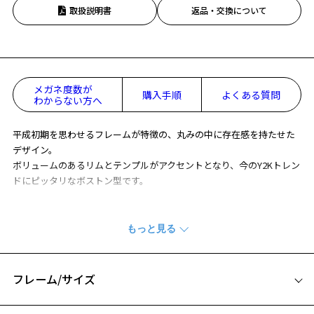
取扱説明書
返品・交換について
メガネ度数が
購入手順
よくある質問
わからない方へ
平成初期を思わせるフレームが特徴の、丸みの中に存在感を持たせた
デザイン。
ボリュームのあるリムとテンプルがアクセントとなり、今のY2Kトレン
ドにピッタリなボストン型です。
※柄や色味の出方に個体差があり、画像と異なる場合がございます。
WOMEN’S BASIC 特集ページをみる
フレーム/サイズ