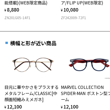
能搭載)(WEB限定商品)
ア/FLIP UP(WEB限定)
フロント素材：アセテート
8,880
10,080
¥
¥
ZN201G05-14F1
ZF242009-72F1
横幅と形が近い商品
目元に華やかさをプラスする
MARVEL COLLECTION
メタルフレーム/CLASSIC[中
SPIDER-MAN ボストン型
顔面短縮みえメガネ]
ーム
12,100
12,100
¥
¥