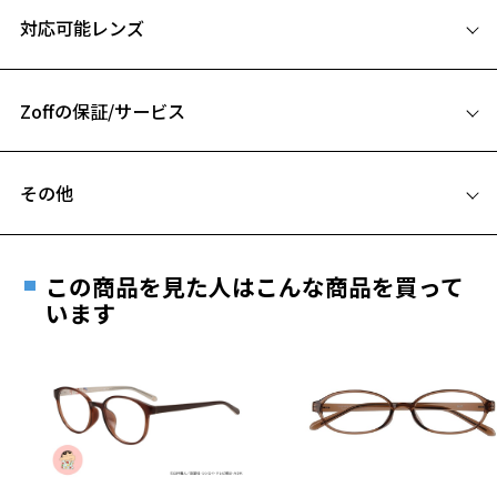
サイズ
対応可能レンズ
52□20-138
A 片方のレンズ横幅：52mm
Zoffの保証/サービス
B ブリッジ(鼻部分)の横幅：20mm
C テンプル(つる)の長さ：138mm
フレームとレンズの合計料金を知りたい方へ
その他
お気に入り
Zoffならではの安心サポート
価格シミュレーターはこちら
遠近両用はZoffオンラインストアでは販売しておりません。
お気に入りに追加済です。
ご希望のお客さまは、「レンズ交換券」をお選びのうえ、
この商品を見た人はこんな商品を買って
安心1 フレーム１年間品質保証
お気に入りリストは
こちら
最寄りのZoff実店舗にてレンズをお買い求めください。
います
※サングラスやパッケージ品では「レンズ交換券」はお選び
商品不良により生じた破損等の不具合は、お渡し
いただけません。「度無し」をお選びいただき実店舗へご相
日または発送日より１年間修理又は交換させて頂
談ください。
きます。
※保証期間内に交換が行われた場合、保証期間は初期の期間から
延長されません。
お持ちのZoffメガネサイズを確認するには？
＜メガネの度数情報がわからない方へ＞