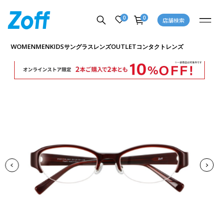
0
0
店舗検索
商品詳細ページへ
WOMEN
MEN
KIDS
OUTLET
サングラス
レンズ
コンタクトレンズ