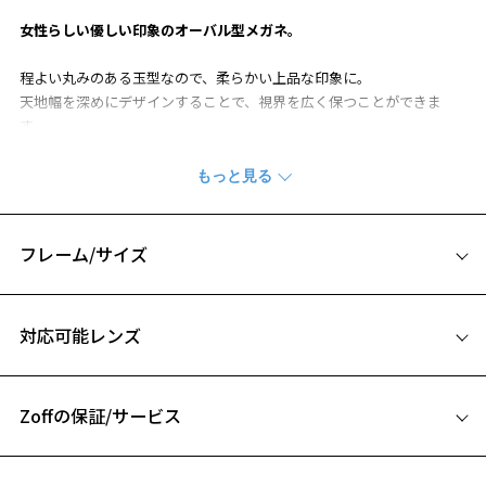
女性らしい優しい印象のオーバル型メガネ。
程よい丸みのある玉型なので、柔らかい上品な印象に。
天地幅を深めにデザインすることで、視界を広く保つことができま
す。
紫外線防止用のカラーレンズや累進レンズとの相性も◎。
定番カラーに加え、肌なじみの良いピンクやブラウン系のカラーでコ
ーディネートのワンポイントに。
WOMEN’S BASIC 特集ページをみる
フレーム/サイズ
※柄や色味の出方に個体差があり、画像と異なる場合がございます。
サイズ
対応可能レンズ
お気に入り
51□16-145
A 片方のレンズ横幅：51mm
Zoffの保証/サービス
B ブリッジ(鼻部分)の横幅：16mm
お気に入りに追加済です。
C テンプル(つる)の長さ：145mm
お気に入りリストは
こちら
フレームとレンズの合計料金を知りたい方へ