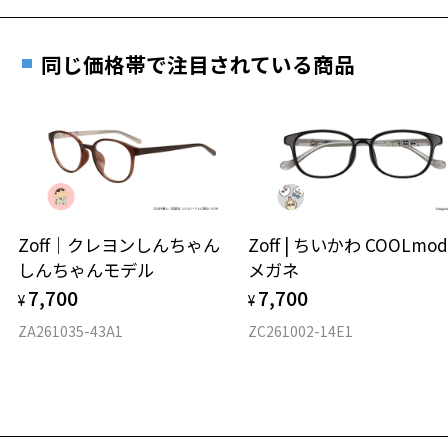
重さ
フレームの歪みやかかり具合の調整・クリーニン
実店舗で度数を測定いただけます
グは、全国のZoff店舗にていつでも対応いたしま
お近くのZoff実店舗にて度数を測定いただけます（無料）。
す。
11.3g
同じ価格帯で注目されている商品
その際は記入用紙をダウンロードしてお使いください。
※メガネ：デモレンズを外した重さ
※サングラス：レンズ込みの重さ
※着脱式サングラス：デモレンズ、アタッチメント込みの重さ
ダウンロード
もっと見る
タイプ
オーバル
Zoff｜クレヨンしんちゃん
Zoff | ちいかわ COOLmod
しんちゃんモデル
メガネ
材質
7,700
7,700
¥
¥
フロント素材：メタル
ZA261035-43A1
ZC261002-14E1