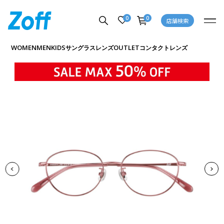
0
0
店舗検索
商品詳細ページへ
WOMEN
MEN
KIDS
OUTLET
サングラス
レンズ
コンタクトレンズ