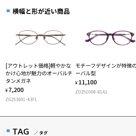
横幅と形が近い商品
[アウトレット価格]軽やかな
モチーフデザインが特徴
かけ心地が魅力のオーバルチ
ーバル型
タンメガネ
11,100
¥
7,200
¥
ZO251008-81A1
ZG253001-43F1
TAG
／ タグ