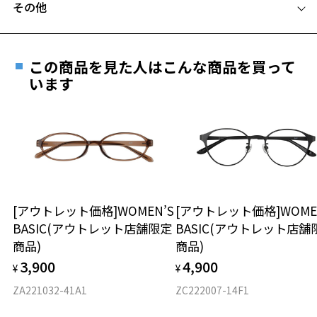
その他
Zoffならではの安心サポート
価格シミュレーターはこちら
遠近両用はZoffオンラインストアでは販売しておりません。
ご希望のお客さまは、「レンズ交換券」をお選びのうえ、
この商品を見た人はこんな商品を買って
安心1 フレーム１年間品質保証
最寄りのZoff実店舗にてレンズをお買い求めください。
います
※サングラスやパッケージ品では「レンズ交換券」はお選び
商品不良により生じた破損等の不具合は、お渡し
いただけません。「度無し」をお選びいただき実店舗へご相
日または発送日より１年間修理又は交換させて頂
談ください。
きます。
※保証期間内に交換が行われた場合、保証期間は初期の期間から
延長されません。
お持ちのZoffメガネサイズを確認するには？
＜メガネの度数情報がわからない方へ＞
安心2 視力測定無料
[アウトレット価格]WOMEN’S
[アウトレット価格]WOME
オンラインストアでフレームのみ購入して、
BASIC(アウトレット店舗限定
BASIC(アウトレット店舗
実店舗で度付きにできます
仕上がり寸法
視力の変化を早めに発見するために、定期的な視
商品)
商品)
ご購入時に「レンズ交換券」をお選びいただくと、実店舗で
力測定をおすすめいたします。
3,900
4,900
度数を測定のうえ、度付きレンズ（標準セットレンズ）へ無
¥
¥
D 仕上がりの横幅：約132mm
料交換いただけます。
E 仕上がりの縦幅：約41mm
安心3 かかり具合調整無料
ZA221032-41A1
ZC222007-14F1
詳しくはこちら