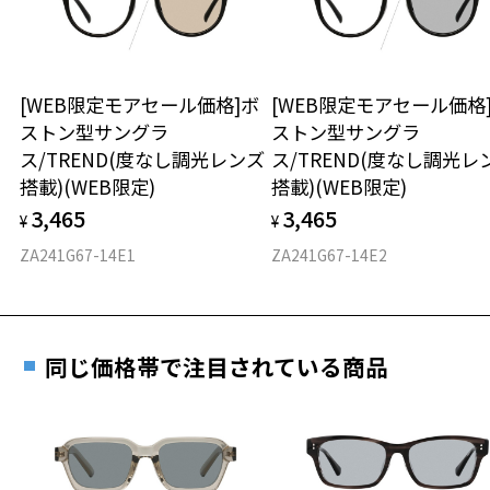
※保証期間内に交換が行われた場合、保証期間は初期の期間から
の巾着に巾着紐とタグが黒色のシンプルなデザイン。
延長されません。
※数量限定のため、なくなり次第終了となります。
お持ちのZoffメガネサイズを確認するには？
＜メガネの度数情報がわからない方へ＞
※柄や色味の出方に個体差があり、画像と異なる場合がございます。
安心2 視力測定無料
[WEB限定モアセール価格]ボ
[WEB限定モアセール価格
オンラインストアでフレームのみ購入して、
ストン型サングラ
ストン型サングラ
実店舗で度付きにできます
Zoff | STUDIO SEVEN 特設ページはこちら
仕上がり寸法
視力の変化を早めに発見するために、定期的な視
ス/TREND(度なし調光レンズ
ス/TREND(度なし調光レ
ご購入時に「レンズ交換券」をお選びいただくと、実店舗で
力測定をおすすめいたします。
搭載)(WEB限定)
搭載)(WEB限定)
＜度付きサングラスに関する注意事項＞
度数を測定のうえ、度付きレンズ（標準セットレンズ）へ無
D 仕上がりの横幅：約146mm
※サングラスの度付きは追加料金がかかります。
3,465
3,465
料交換いただけます。
¥
¥
E 仕上がりの縦幅：約44mm
安心3 かかり具合調整無料
※度付きにした場合、レンズ色、機能が変更となります。
詳しくはこちら
ZA241G67-14E1
ZA241G67-14E2
※度付きサングラスをお求めの際は、レンズ選択画面にて度数入力
重さ
フレームの歪みやかかり具合の調整・クリーニン
後、レンズオプションでカラーをお選びください。
実店舗で度数を測定いただけます
グは、全国のZoff店舗にていつでも対応いたしま
お近くのZoff実店舗にて度数を測定いただけます（無料）。
す。
39.2g
品名：サングラス
その際は記入用紙をダウンロードしてお使いください。
レンズの材質：プラスチック(コーティング)
同じ価格帯で注目されている商品
※メガネ：デモレンズを外した重さ
レンズ枠の材質：プラスチック
※サングラス：レンズ込みの重さ
テンプルの材質：プラスチック
※着脱式サングラス：デモレンズ、アタッチメント込みの重さ
ダウンロード
もっと見る
可視光線透過率：60%
紫外線透過率：0.1%以下 (紫外線カット率：99.9%以上)
タイプ
レンズカラー： Z-IRIS_VI40F / ブルー / パープル系