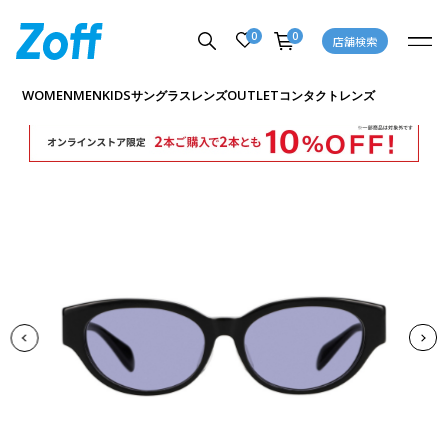
0
0
店舗検索
商品詳細ページへ
WOMEN
MEN
KIDS
OUTLET
サングラス
レンズ
コンタクトレンズ