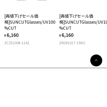
使用上の注意：高温のところに置いたり、傷をつけるような金属と一
オーバル
緒にしまわないようご注意下さい。
[再値下げセール価
[再値下げセール価
材質
＜実店舗でサングラスまたはパッケージ商品等のレンズ交換について
格]SUNCUTGlasses/UV100
格]SUNCUTGlasses/UV1
＞
%CUT
%CUT
フロント素材：アセテート
2024年3月1日から、店頭に商品をお持ち込みいただいて、レンズ交換
をされる場合は、レンズ代金の他に3,300円(税込)の加工賃を追加で頂
6,160
6,160
¥
¥
戴する場合がございます。
ZC251G08-11A1
ZN241G17-19A3
店頭でレンズ交換をされるお客様は、商品発送から6か月以内に、ご購
入した商品本体と発送日がわかる【商品発送メール】を店頭スタッフ
日曜限定！PayPay支払いで+13%ポイントUP
にご提示いだければ、初回に限り加工賃はかかりませんので、必ずス
タッフにご提示ください。
カートに入れる
商品発送から6か月を過ぎた場合、又はお客様からの【商品発送メー
49
WEB試着
ル】のご提示が無かった場合、レンズ代金の他に加工賃として3,300
円(税込)を頂戴いたしますので、予めご了承ください。
横幅と形が近い商品