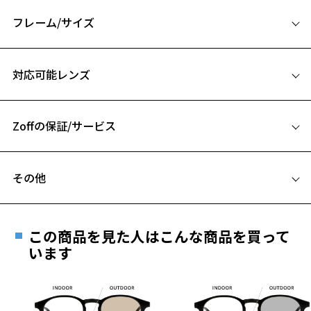
釈で作り上げたコレクション。
「ファッションアイテムとしてアイウェアを気軽に楽しんでほしい」
フレーム/サイズ
という想いを込めて、
メッセージ「WARDROBE FOR A BETTER TOMORROW」をデザインに
サイズ
落とし込みました。
対応可能レンズ
ベーシックからトレンド感のあるファッションまで、幅広いスタイル
55□17-145
にフィットするアイウェアをラインアップしています。
A 片方のレンズ横幅：55mm
【デザイン】
Zoffの保証/サービス
B ブリッジ(鼻部分)の横幅：17mm
東京らしいストリートカルチャーを感じられるデザインのサングラ
C テンプル(つる)の長さ：145mm
ス。
フレームとレンズの合計料金を知りたい方へ
「STUDIO SEVEN」で使用されているモチーフをつるに配置。
その他
さり気ないディテールが随所に光ります。
Zoffならではの安心サポート
価格シミュレーターはこちら
遠近両用はZoffオンラインストアでは販売しておりません。
【付属品】オリジナルケース＆メガネ拭き付き
ご希望のお客さまは、「レンズ交換券」をお選びのうえ、
オリジナルケースとメガネ拭きのセット付き！
この商品を見た人はこんな商品を買って
安心1 フレーム１年間品質保証
ブランドのアイコンである「コーションロゴ」を前面にデザイン。
最寄りのZoff実店舗にてレンズをお買い求めください。
います
※サングラスやパッケージ品では「レンズ交換券」はお選び
商品不良により生じた破損等の不具合は、お渡し
【WEB購入限定巾着タイプのメガネ拭きをプレゼント】
いただけません。「度無し」をお選びいただき実店舗へご相
日または発送日より１年間修理又は交換させて頂
WEB購入限定で巾着タイプのメガネ拭きをプレゼント！
談ください。
きます。
ブランドのアイコンである「コーションロゴ」をアクセントに、白地