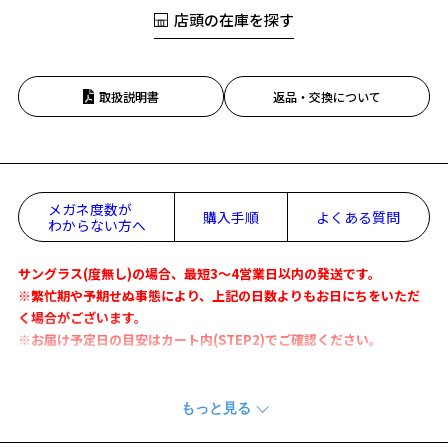
店頭の在庫を探す
取扱説明書
返品・交換について
お気に入り
お気に入りに追加済です。
メガネ度数が
購入手順
よくある質問
わからない方へ
お気に入りリストは
こちら
サングラス(度無し)の場合、最短3～4営業日以内の発送です。
※繁忙期や予期せぬ事態により、上記の日数よりもお日にちをいただ
く場合がございます。
※お届け予定日の目安はカート内(STEP2)でご確認ください。
【STUDIO SEVENとのコラボレーション第2弾！】
ヴィンテージからモダンまで幅広い年代のアイウェアを愛用しているE
XILE NAOTO（EXILE / 三代目 J SOUL BROTHERS）が、オリジナルの解