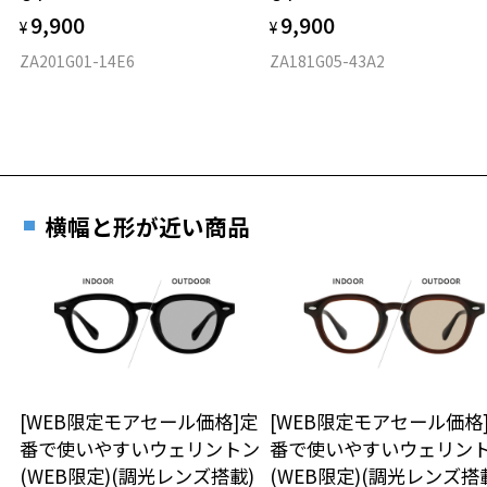
※カラーレンズの入ったプレートは磁石でメガネ本体に装着する構造
9,900
9,900
¥
¥
です。
ZA201G01-14E6
ZA181G05-43A2
※強い衝撃やひねり等はプレートが外れる原因となりますのでご注意
ください。
※あまり長い時間ご使用されないようご注意ください。
品名：ファッション用グラス
レンズの材質：プラスチック
レンズカラー：偏光グリーン/グリーン系
横幅と形が近い商品
レンズ枠の材質：プラスチック(塗装)
テンプルの材質：プラスチック
可視光線透過率：13%
紫外線透過率：0.1%以下 (紫外線カット率：99.9%以上)
株式会社インターメスティック
ゾフ・カスタマーサポート
TEL：0120-013-883
[WEB限定モアセール価格]定
[WEB限定モアセール価格
番で使いやすいウェリントン
番で使いやすいウェリン
使用上の注意：高温のところに置いたり、傷をつけるような金属と一
緒にしまわないようご注意下さい。
(WEB限定)(調光レンズ搭載)
(WEB限定)(調光レンズ搭