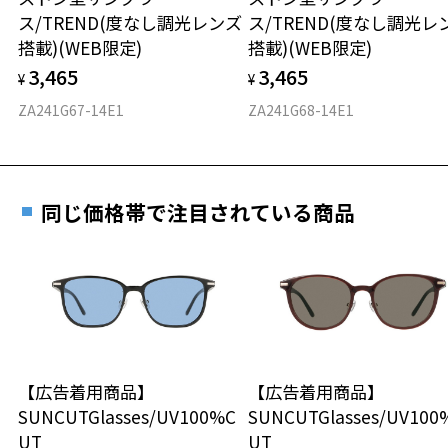
実店舗で度付きにできます
ように豊富なラインナップを取り揃えております。
仕上がり寸法
視力の変化を早めに発見するために、定期的な視
ス/TREND(度なし調光レンズ
ス/TREND(度なし調光レ
ご購入時に「レンズ交換券」をお選びいただくと、実店舗で
力測定をおすすめいたします。
搭載)(WEB限定)
搭載)(WEB限定)
※柄や色味の出方に個体差があり、画像と異なる場合がございます。
度数を測定のうえ、度付きレンズ（標準セットレンズ）へ無
D 仕上がりの横幅：約148mm
3,465
3,465
料交換いただけます。
¥
¥
E 仕上がりの縦幅：約46mm
安心3 かかり具合調整無料
Zoff×JOURNAL STANDARD relume ページをみる
詳しくはこちら
ZA241G67-14E1
ZA241G68-14E1
重さ
フレームの歪みやかかり具合の調整・クリーニン
＜商品に関する注意事項＞
実店舗で度数を測定いただけます
グは、全国のZoff店舗にていつでも対応いたしま
※フロントアタッチメントは｢カラーレンズ｣になりますので、本体の
お近くのZoff実店舗にて度数を測定いただけます（無料）。
す。
45g
レンズは｢透明レンズ｣がおすすめです。
その際は記入用紙をダウンロードしてお使いください。
※フロントアタッチメントのレンズを交換することはできません。
同じ価格帯で注目されている商品
※メガネ：デモレンズを外した重さ
※フロントアタッチメントの別売りはございません。
※サングラス：レンズ込みの重さ
※着脱式サングラス：デモレンズ、アタッチメント込みの重さ
ダウンロード
もっと見る
＜使用上の注意事項＞
※自動車のフロントガラス等、 熱強化したガラスを通して使用すると
タイプ
ガラスのひずみの干渉色が見えることがあります。
※液晶画面（パソコン・携帯電話・タブレット・カメラ等の液晶画面
ウエリントン
や、車載のカーナビゲーション・計器類の表示）を見ると、液晶画面
が暗く見えたり、レンズの干渉色が見えることがあります。
【広告着用商品】
【広告着用商品】
材質
※本製品を使用中に違和感を感じた場合は使用を中止してください。
SUNCUTGlasses/UV100%C
SUNCUTGlasses/UV100
※本製品は磁石を使用しています。磁石部分が首から上に直接あたら
UT
UT
フロント素材：French Plastic/アセテート
ないようご注意ください。