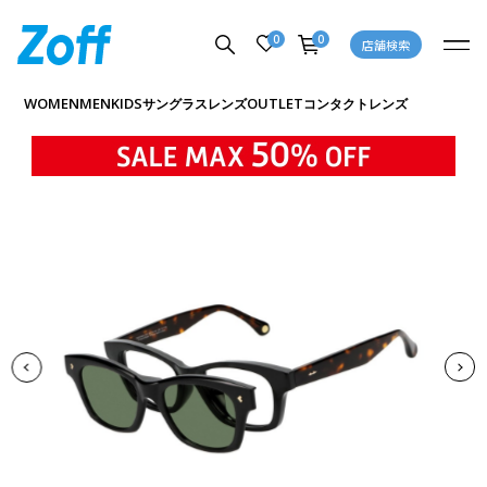
0
0
店舗検索
商品詳細ページへ
WOMEN
MEN
KIDS
OUTLET
サングラス
レンズ
コンタクトレンズ