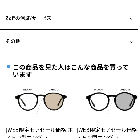
52□19-145
テンプルエンドにはコラボレーションロゴ「Zr」のパーツをあしらい
お気に入り
A 片方のレンズ横幅：52mm
ました。
ポイント2：コラボレーションロゴ
Zoffの保証/サービス
B ブリッジ(鼻部分)の横幅：19mm
テンプルの内側には両社のブランドネームのコラボレーションロゴを
C テンプル(つる)の長さ：145mm
お気に入りに追加済です。
印字。
フレームとレンズの合計料金を知りたい方へ
お気に入りリストは
こちら
ポイント3：彫金
その他
新たに開発した2ピンの上から横線を入れた飾鋲は、ビンテージデザイ
Zoffならではの安心サポート
価格シミュレーターはこちら
ンを新しく見せることを表現。
遠近両用はZoffオンラインストアでは販売しておりません。
ご希望のお客さまは、「レンズ交換券」をお選びのうえ、
【付属品】“Original Case with Cleaning Cloth”
この商品を見た人はこんな商品を買って
安心1 フレーム１年間品質保証
オリジナルケース＆メガネ拭きセット付き（当コレクション全商品対
最寄りのZoff実店舗にてレンズをお買い求めください。
います
象）
※サングラスやパッケージ品では「レンズ交換券」はお選び
商品不良により生じた破損等の不具合は、お渡し
いただけません。「度無し」をお選びいただき実店舗へご相
日または発送日より１年間修理又は交換させて頂
【JOURNAL STANDARD relume】
談ください。
きます。
relumeは背伸びをしない「ちょうどよい」大人のファッションを提案
※保証期間内に交換が行われた場合、保証期間は初期の期間から
するブランドです。
延長されません。
カジュアルでベーシックだけど品質にはこだわったアイテムと、ちょ
お持ちのZoffメガネサイズを確認するには？
＜メガネの度数情報がわからない方へ＞
っと先を行くトレンドを「relumeらしく」独自に解釈したアイテムな
どを提案します。
安心2 視力測定無料
[WEB限定モアセール価格]ボ
[WEB限定モアセール価格
オンラインストアでフレームのみ購入して、
メンズ・レディース・ユニセックスと、全ての大人に楽しんで貰える
ストン型サングラ
ストン型サングラ