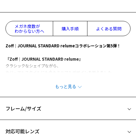
メガネ度数が
購入手順
よくある質問
わからない方へ
Zoff｜JOURNAL STANDARD relumeコラボレーション第5弾！
『Zoff｜JOURNAL STANDARD relume』
クラシックなシェイプながら、
カジュアルスタイルにも合うミニマルデザインを揃えました。
【NIGHT&DAY】
1本でメガネとサングラスの2役を兼ねるNIGHT&DAYは、重厚感のある
デザインが魅力。
フレーム/サイズ
【ポイント】
さりげなく施されたパーツや彫金が、上品で落ち着いた印象を与えま
サイズ
す。
対応可能レンズ
ポイント1：メタルパーツ