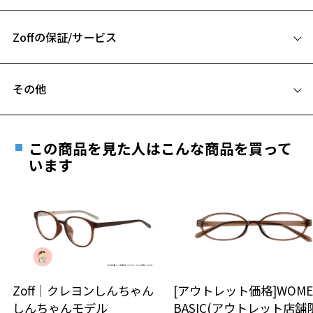
53□19-143
Zoff SMART (ゾフ・スマート) ページをみる
A 片方のレンズ横幅：53mm
※柄や色味の出方に個体差があり、画像と異なる場合がございます。
Zoffの保証/サービス
B ブリッジ(鼻部分)の横幅：19mm
C テンプル(つる)の長さ：143mm
※アウトレット商品は、販売から一定期間経過した商品などです。キ
フレームとレンズの合計料金を知りたい方へ
ズ、汚れなどがあるB級品ではございません。
その他
Zoffならではの安心サポート
価格シミュレーターはこちら
お気に入り
遠近両用はZoffオンラインストアでは販売しておりません。
ご希望のお客さまは、「レンズ交換券」をお選びのうえ、
この商品を見た人はこんな商品を買って
安心1 フレーム１年間品質保証
最寄りのZoff実店舗にてレンズをお買い求めください。
います
お気に入りに追加済です。
※サングラスやパッケージ品では「レンズ交換券」はお選び
商品不良により生じた破損等の不具合は、お渡し
お気に入りリストは
こちら
いただけません。「度無し」をお選びいただき実店舗へご相
日または発送日より１年間修理又は交換させて頂
談ください。
きます。
※保証期間内に交換が行われた場合、保証期間は初期の期間から
延長されません。
お持ちのZoffメガネサイズを確認するには？
＜メガネの度数情報がわからない方へ＞
安心2 視力測定無料
Zoff｜クレヨンしんちゃん
[アウトレット価格]WOME
オンラインストアでフレームのみ購入して、
しんちゃんモデル
BASIC(アウトレット店舗
実店舗で度付きにできます