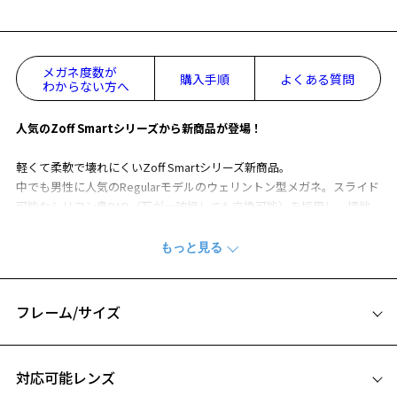
メガネ度数が
購入手順
よくある質問
わからない方へ
人気のZoff Smartシリーズから新商品が登場！
軽くて柔軟で壊れにくいZoff Smartシリーズ新商品。
中でも男性に人気のRegularモデルのウェリントン型メガネ。スライド
可能なシリコン鼻PAD（万が一破損しても交換可能）を採用し、接地
面が広くなったことでフィット感が向上、鼻に跡もつきにくくなって
おります。
「Zoff SMARTとは」
・長時間の使用でも疲れにくい軽さを実現。
フレーム/サイズ
・フレームがしなやかな為、壊れにくく、フィット感も抜群。
・微調整可能なラバーモダンでいつでも快適なかけ心地。
サイズ
・肌に優しく跡がつきにくいシリコンパッドが標準装備。
対応可能レンズ