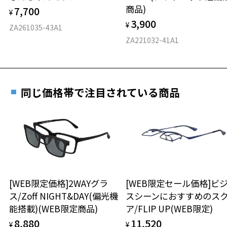
仕上がり寸法
視力の変化を早めに発見するために、定期的な視
商品)
7,700
ご購入時に「レンズ交換券」をお選びいただくと、実店舗で
¥
力測定をおすすめいたします。
3,900
度数を測定のうえ、度付きレンズ（標準セットレンズ）へ無
¥
D 仕上がりの横幅：約146mm
ZA261035-43A1
料交換いただけます。
E 仕上がりの縦幅：約43mm
安心3 かかり具合調整無料
ZA221032-41A1
詳しくはこちら
重さ
フレームの歪みやかかり具合の調整・クリーニン
実店舗で度数を測定いただけます
グは、全国のZoff店舗にていつでも対応いたしま
お近くのZoff実店舗にて度数を測定いただけます（無料）。
す。
13.6g
同じ価格帯で注目されている商品
その際は記入用紙をダウンロードしてお使いください。
※メガネ：デモレンズを外した重さ
※サングラス：レンズ込みの重さ
※着脱式サングラス：デモレンズ、アタッチメント込みの重さ
ダウンロード
もっと見る
タイプ
ウエリントン
[WEB限定価格]2WAYグラ
[WEB限定セール価格]ビ
ス/Zoff NIGHT&DAY(偏光機
スシーンにおすすめのス
材質
能搭載)(WEB限定商品)
ア/FLIP UP(WEB限定)
フロント素材：S.E.Plastic
8,880
11,520
¥
¥