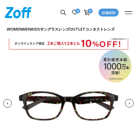
0
0
店舗検索
商品詳細ページへ
WOMEN
MEN
KIDS
OUTLET
サングラス
レンズ
コンタクトレンズ