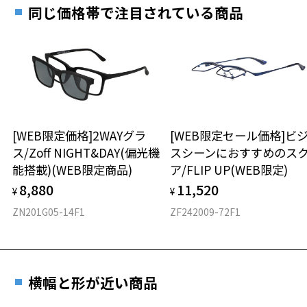
お近くのZoff実店舗にて度数を測定いただけます（無料）。
す。
13.6g
同じ価格帯で注目されている商品
その際は記入用紙をダウンロードしてお使いください。
※メガネ：デモレンズを外した重さ
※サングラス：レンズ込みの重さ
※着脱式サングラス：デモレンズ、アタッチメント込みの重さ
ダウンロード
もっと見る
タイプ
ウエリントン
[WEB限定価格]2WAYグラ
[WEB限定セール価格]ビ
ス/Zoff NIGHT&DAY(偏光機
スシーンにおすすめのス
材質
能搭載)(WEB限定商品)
ア/FLIP UP(WEB限定)
フロント素材：S.E.Plastic
8,880
11,520
¥
¥
ZN201G05-14F1
ZF242009-72F1
横幅と形が近い商品