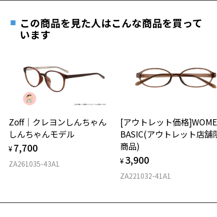
遠近両用はZoffオンラインストアでは販売しておりません。
ご希望のお客さまは、「レンズ交換券」をお選びのうえ、
この商品を見た人はこんな商品を買って
安心1 フレーム１年間品質保証
最寄りのZoff実店舗にてレンズをお買い求めください。
います
※サングラスやパッケージ品では「レンズ交換券」はお選び
商品不良により生じた破損等の不具合は、お渡し
いただけません。「度無し」をお選びいただき実店舗へご相
日または発送日より１年間修理又は交換させて頂
談ください。
きます。
※保証期間内に交換が行われた場合、保証期間は初期の期間から
延長されません。
お持ちのZoffメガネサイズを確認するには？
＜メガネの度数情報がわからない方へ＞
安心2 視力測定無料
Zoff｜クレヨンしんちゃん
[アウトレット価格]WOME
オンラインストアでフレームのみ購入して、
しんちゃんモデル
BASIC(アウトレット店舗
実店舗で度付きにできます
仕上がり寸法
視力の変化を早めに発見するために、定期的な視
商品)
7,700
ご購入時に「レンズ交換券」をお選びいただくと、実店舗で
¥
力測定をおすすめいたします。
3,900
度数を測定のうえ、度付きレンズ（標準セットレンズ）へ無
¥
D 仕上がりの横幅：約146mm
ZA261035-43A1
料交換いただけます。
E 仕上がりの縦幅：約43mm
安心3 かかり具合調整無料
ZA221032-41A1
詳しくはこちら
重さ
フレームの歪みやかかり具合の調整・クリーニン
実店舗で度数を測定いただけます
グは、全国のZoff店舗にていつでも対応いたしま