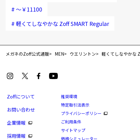
#
～￥11100
#
軽くてしなやかな Zoff SMART Regular
再入荷お知らせメールのお申し込み
「再入荷お知らせメール」はZoffオンラインストア会員さまのみ対象となります。
メガネのZoff公式通販
MEN
ウエリントン
軽くてしなやかな Zoff
Zoffについて
推奨環境
特定取引法表示
お問い合わせ
プライバシーポリシー
[アウトレット価格]軽くてしなやかな Zoff SMART
ご利用条件
企業情報
商品番号：ZN251016-14E1/フレームカラー：ブラック/
サイトマップ
採用情報
単価：￥8,880
価格シミュレーター