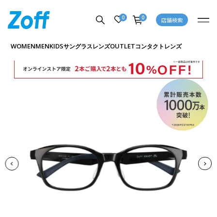
0
0
店舗検索
商品詳細ページへ
WOMEN
MEN
KIDS
OUTLET
サングラス
レンズ
コンタクトレンズ