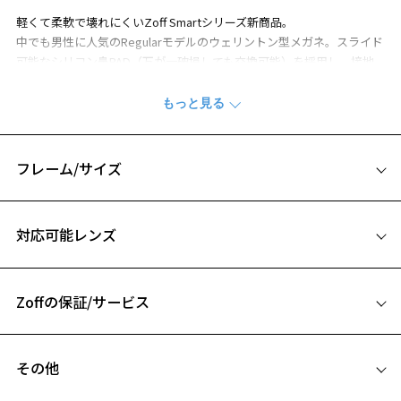
軽くて柔軟で壊れにくいZoff Smartシリーズ新商品。
中でも男性に人気のRegularモデルのウェリントン型メガネ。スライド
可能なシリコン鼻PAD（万が一破損しても交換可能）を採用し、接地
面が広くなったことでフィット感が向上、鼻に跡もつきにくくなって
おります。
「Zoff SMARTとは」
・長時間の使用でも疲れにくい軽さを実現。
フレーム/サイズ
・フレームがしなやかな為、壊れにくく、フィット感も抜群。
・微調整可能なラバーモダンでいつでも快適なかけ心地。
サイズ
・肌に優しく跡がつきにくいシリコンパッドが標準装備。
対応可能レンズ
53□19-143
Zoff SMART (ゾフ・スマート) ページをみる
A 片方のレンズ横幅：53mm
お気に入り
※柄や色味の出方に個体差があり、画像と異なる場合がございます。
Zoffの保証/サービス
B ブリッジ(鼻部分)の横幅：19mm
C テンプル(つる)の長さ：143mm
※アウトレット商品は、販売から一定期間経過した商品などです。キ
フレームとレンズの合計料金を知りたい方へ
お気に入りに追加済です。
ズ、汚れなどがあるB級品ではございません。
お気に入りリストは
こちら
その他
Zoffならではの安心サポート
価格シミュレーターはこちら