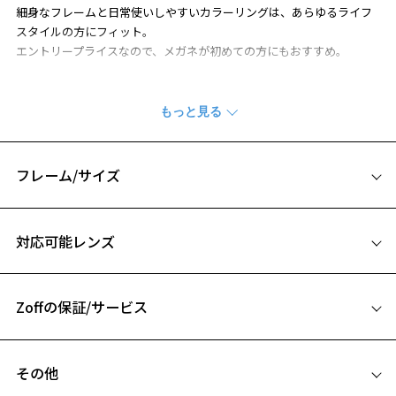
細身なフレームと日常使いしやすいカラーリングは、あらゆるライフ
スタイルの方にフィット。
エントリープライスなので、メガネが初めての方にもおすすめ。
※柄や色味の出方に個体差があり、画像と異なる場合がございます。
WOMEN'S BASICページをみる
フレーム/サイズ
サイズ
対応可能レンズ
50□18-140
A 片方のレンズ横幅：50mm
お気に入り
Zoffの保証/サービス
B ブリッジ(鼻部分)の横幅：18mm
C テンプル(つる)の長さ：140mm
フレームとレンズの合計料金を知りたい方へ
お気に入りに追加済です。
その他
お気に入りリストは
こちら
Zoffならではの安心サポート