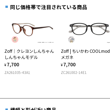
お近くのZoff実店舗にて度数を測定いただけます（無料）。
す。
10.8g
同じ価格帯で注目されている商品
その際は記入用紙をダウンロードしてお使いください。
※メガネ：デモレンズを外した重さ
※サングラス：レンズ込みの重さ
※着脱式サングラス：デモレンズ、アタッチメント込みの重さ
ダウンロード
もっと見る
タイプ
オーバル
Zoff｜クレヨンしんちゃん
Zoff | ちいかわ COOLmod
しんちゃんモデル
メガネ
材質
7,700
7,700
¥
¥
フロント素材：メタル
ZA261035-43A1
ZC261002-14E1
横幅と形が近い商品