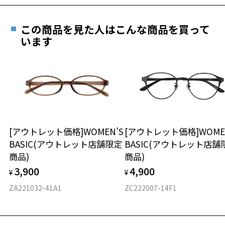
価格シミュレーターはこちら
遠近両用はZoffオンラインストアでは販売しておりません。
ご希望のお客さまは、「レンズ交換券」をお選びのうえ、
この商品を見た人はこんな商品を買って
安心1 フレーム１年間品質保証
最寄りのZoff実店舗にてレンズをお買い求めください。
います
※サングラスやパッケージ品では「レンズ交換券」はお選び
商品不良により生じた破損等の不具合は、お渡し
いただけません。「度無し」をお選びいただき実店舗へご相
日または発送日より１年間修理又は交換させて頂
談ください。
きます。
※保証期間内に交換が行われた場合、保証期間は初期の期間から
延長されません。
お持ちのZoffメガネサイズを確認するには？
＜メガネの度数情報がわからない方へ＞
安心2 視力測定無料
[アウトレット価格]WOMEN’S
[アウトレット価格]WOME
オンラインストアでフレームのみ購入して、
BASIC(アウトレット店舗限定
BASIC(アウトレット店舗
実店舗で度付きにできます
仕上がり寸法
視力の変化を早めに発見するために、定期的な視
商品)
商品)
ご購入時に「レンズ交換券」をお選びいただくと、実店舗で
力測定をおすすめいたします。
3,900
4,900
度数を測定のうえ、度付きレンズ（標準セットレンズ）へ無
¥
¥
D 仕上がりの横幅：約133mm
料交換いただけます。
E 仕上がりの縦幅：約38mm
安心3 かかり具合調整無料
ZA221032-41A1
ZC222007-14F1
詳しくはこちら
重さ
フレームの歪みやかかり具合の調整・クリーニン
実店舗で度数を測定いただけます
グは、全国のZoff店舗にていつでも対応いたしま