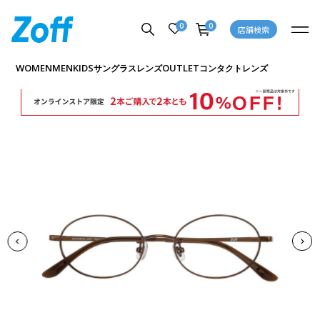
0
0
店舗検索
商品詳細ページへ
WOMEN
MEN
KIDS
OUTLET
サングラス
レンズ
コンタクトレンズ