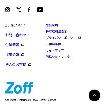
Zoffについて
推奨環境
特定取引法表示
お問い合わせ
[セール価格][Zoff｜DODコラボ]ウサグラサン ボス
プライバシーポリシー
トン型
ご利用条件
企業情報
商品番号：ZN231G08-14E1/フレームカラー：ブラック/
サイトマップ
採用情報
単価：￥4,400
価格シミュレーター
法人のお客様
ログインして申し込む
※商品が再入荷された際にメールでお知らせします。
※本サービスは商品の購入をお約束するものではありません。
※ご希望の商品が再入荷しない場合もございますので予めご了承ください。
※「再入荷お知らせメール」はZoffオンラインストアで取り扱っている商品が対象
再入荷のお知らせ
Copyright © Intermestic Inc. All Rights Reserved
となります。
247