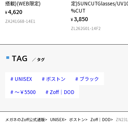
テンプルの材質：プラスチック(塗装)
搭載)(WEB限定)
定)SUNCUTGlasses/UV1
可視光線透過率：60%
%CUT
4,620
¥
紫外線透過率：0.1%以下 (紫外線カット率：99.9%以上)
3,850
¥
ZA241G68-14E1
レンズカラー：ラツィオG / グリーン系
使用上の注意：高温のところに置いたり、傷をつけるような金属と一
ZL262G01-14F2
緒にしまわないようご注意下さい。
＜実店舗でサングラスまたはパッケージ商品等のレンズ交換について
＞
2024年3月1日から、店頭に商品をお持ち込みいただいて、レンズ交換
TAG
をされる場合は、レンズ代金の他に3,300円(税込)の加工賃を追加で頂
／ タグ
戴する場合がございます。
店頭でレンズ交換をされるお客様は、商品発送から6か月以内に、ご購
#
#
#
入した商品本体と発送日がわかる【商品発送メール】を店頭スタッフ
UNISEX
ボストン
ブラック
にご提示いだければ、初回に限り加工賃はかかりませんので、必ずス
タッフにご提示ください。
#
#
～￥5500
Zoff｜DOD
再入荷お知らせメールのお申し込み
商品発送から6か月を過ぎた場合、又はお客様からの【商品発送メー
「再入荷お知らせメール」はZoffオンラインストア会員さまのみ対象となります。
ル】のご提示が無かった場合、レンズ代金の他に加工賃として3,300
円(税込)を頂戴いたしますので、予めご了承ください。
メガネのZoff公式通販
UNISEX
ボストン
Zoff｜DOD
ZN231