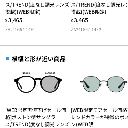
ス/TREND(度なし調光レンズ
ス/TREND(度なし調光レ
フロント素材：French Plastic
ネ拭き。
搭載)(WEB限定)
搭載)(WEB限定)
サングラスを持ち運ぶ簡易ケースとして使ったり、ちょっとした小物
入れとしても使えるマルチなアイテムなので、キャンプシーンでも重宝
3,465
3,465
¥
¥
します。
ZA241G67-14E1
ZA241G67-14E2
※素材上、お顔に合わせた調整が難しいフレームです。予めご了承く
ださい。
※柄や色味の出方に個体差があり、画像と異なる場合がございます。
横幅と形が近い商品
Zoff｜DOD ページをみる
＜度付きサングラスに関する注意事項＞
※サングラスの度付きは追加料金がかかります。
※度付きにした場合、レンズ色、機能が変更となります。
※度付きサングラスをお求めの際は、レンズ選択画面にて度数入力
後、レンズオプションでカラーをお選びください。
[WEB限定再値下げセール価
[WEB限定モアセール価格
品名：サングラス
格]ボストン型サングラ
レンドカラーが特徴のボ
レンズの材質：プラスチック(コーティング)
ス/TREND(度なし調光レンズ
ン(WEB限
レンズ枠の材質：プラスチック(塗装)