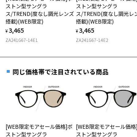
紫外線も99.9％以上カットします。
ストン型サングラ
ストン型サングラ
実店舗で度付きにできます
グリーン系のカラーは裸眼に近い見え方になるので、自然な色合いで
仕上がり寸法
視力の変化を早めに発見するために、定期的な視
ス/TREND(度なし調光レンズ
ス/TREND(度なし調光レ
風景を楽しめるので、アウトドアシーンにピッタリです。
ご購入時に「レンズ交換券」をお選びいただくと、実店舗で
力測定をおすすめいたします。
搭載)(WEB限定)
搭載)(WEB限定)
度数を測定のうえ、度付きレンズ（標準セットレンズ）へ無
D 仕上がりの横幅：約140mm
【スタイリングポイント】
3,465
3,465
料交換いただけます。
¥
¥
E 仕上がりの縦幅：約48mm
安心3 かかり具合調整無料
シンプルなボストン型＋ライトカラーレンズの組み合わせはスタイル
詳しくはこちら
ZA241G67-14E1
ZA241G67-14E2
を選ばず、アウトドアシーンはもちろん日常使いでもフィットしま
重さ
フレームの歪みやかかり具合の調整・クリーニン
す。
実店舗で度数を測定いただけます
グは、全国のZoff店舗にていつでも対応いたしま
トレンド感のあるブラック＋グリーンの組み合わせのサングラスはス
お近くのZoff実店舗にて度数を測定いただけます（無料）。
す。
24.4g
タイリングのアクセントしても使える1本です。
その際は記入用紙をダウンロードしてお使いください。
同じ価格帯で注目されている商品
※メガネ：デモレンズを外した重さ
【付属品】
※サングラス：レンズ込みの重さ
【Zoff｜DODコラボ】すべてのサングラスにオリジナルケースとメガ
※着脱式サングラス：デモレンズ、アタッチメント込みの重さ
ダウンロード
もっと見る
ネ拭きがついてきます。
今回のコラボオリジナルの「サングラスをかけたウサギ」が入ったメ
タイプ
ガネ拭きはここでしか手に入りません！
ふた付きの布製ケースは、お手持ちのカラビナや紐を通せるリング付
ボストン
きで、キャンプシーンでも活躍間違いなしです。
さらに、WEB購入の方限定で先着順にDODオリジナルの巾着型メガネ
[WEB限定モアセール価格]ボ
[WEB限定モアセール価格
材質
拭きがついてきます。
ストン型サングラ
ストン型サングラ
DODらしいタンカラーがかわいい、オリジナルデザインの巾着型メガ