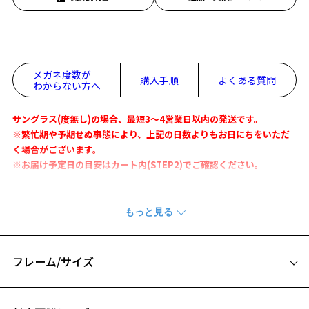
メガネ度数が
購入手順
よくある質問
わからない方へ
サングラス(度無し)の場合、最短3～4営業日以内の発送です。
※繁忙期や予期せぬ事態により、上記の日数よりもお日にちをいただ
く場合がございます。
※お届け予定日の目安はカート内(STEP2)でご確認ください。
【Zoff｜DODコラボ】ウサグラサン ボストン型
人気上昇中のアウトドアブランドDODとのコラボサングラス。
商品名は「ウサグラサン」です。
フレーム/サイズ
【デザイン】
くせの少ないボストン型でどなたでも掛けやすいデザインです。
サイズ
フロントにDODのロゴをかたどったメタルパーツと、テンプル(つる)