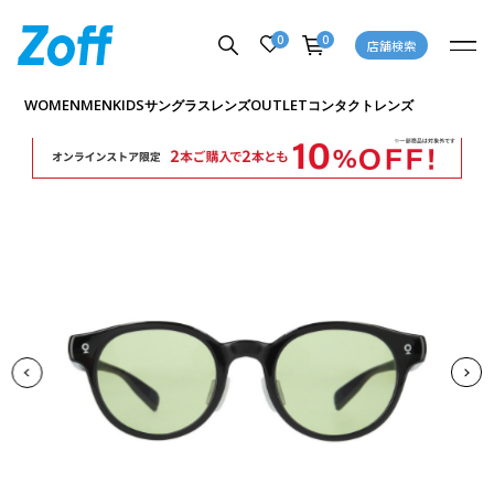
0
0
店舗検索
商品詳細ページへ
WOMEN
MEN
KIDS
OUTLET
サングラス
レンズ
コンタクトレンズ