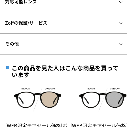
対応可能レンズ
の先にあしらったDODロゴのラバーパーツがさりげないアクセント
48□22-140
に。
A 片方のレンズ横幅：48mm
また、テンプルには「HAVE A GOOD CAMP」という”キャンプを楽し
んで欲しい”という想いを込めたメッセージも入っているコラボならで
Zoffの保証/サービス
B ブリッジ(鼻部分)の横幅：22mm
はの仕様が満載です。
C テンプル(つる)の長さ：140mm
フレームとレンズの合計料金を知りたい方へ
【カラー】
その他
どんなスタイルでも合わせやすいブラック。
Zoffならではの安心サポート
価格シミュレーターはこちら
遠近両用はZoffオンラインストアでは販売しておりません。
【機能】
お気に入り
ご希望のお客さまは、「レンズ交換券」をお選びのうえ、
アウトドアシーンでの使用に適した、ズレにくく快適な掛け心地を実
この商品を見た人はこんな商品を買って
安心1 フレーム１年間品質保証
現。
最寄りのZoff実店舗にてレンズをお買い求めください。
います
フィット感抜群のシリコン製鼻パッドと滑り止め効果抜群のテンプル
※サングラスやパッケージ品では「レンズ交換券」はお選び
お気に入りに追加済です。
商品不良により生じた破損等の不具合は、お渡し
に埋め込んだラバーパーツ(DODのロゴ入り！)、さらに頭部を抱き込
いただけません。「度無し」をお選びいただき実店舗へご相
お気に入りリストは
こちら
日または発送日より１年間修理又は交換させて頂
むようにカーブしたテンプル設計の贅沢仕様。
談ください。
きます。
さらにフレーム素材には軽くてしなやかなTR樹脂を採用し、ストレス
※保証期間内に交換が行われた場合、保証期間は初期の期間から
フリーな掛け心地を実現。
延長されません。
お持ちのZoffメガネサイズを確認するには？
＜メガネの度数情報がわからない方へ＞
【レンズ】
目を守りながら景色も楽しめるライトカラーレンズを搭載。
安心2 視力測定無料
[WEB限定モアセール価格]ボ
[WEB限定モアセール価格
オンラインストアでフレームのみ購入して、