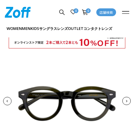
0
0
店舗検索
商品詳細ページへ
WOMEN
MEN
KIDS
OUTLET
サングラス
レンズ
コンタクトレンズ