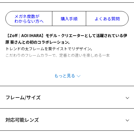
メガネ度数が
購入手順
よくある質問
わからない方へ
【Zoff｜AOI IHARA】モデル・クリエーターとして活躍されている伊
原 葵さんとの初のコラボレーション。
トレンドの太フレームを葵テイストでリデザイン。
こだわりのフレームカラーで、定番との違いを楽しめる一本
トレンド感のある太縁フレーム
ボリューム感のある太縁フレームは目元に存在感をプラス。
掛けるだけで、旬顔が完成します。
女性も取り入れていただきやすい、丸みのあるボストン型に。
フレーム/サイズ
【AOI'S POINT】
トレンドの太セルのメガネは、今注目を集めるフレームの一つ。
サイズ
女性に人気のボストンをベースに、何度も修正を加えてできた1本。
対応可能レンズ
あえて大きく見えるサイジングとデザインで、かけた時の存在感をプ
48□23-145
ラス。