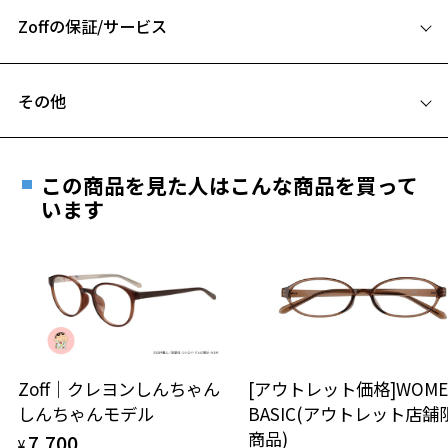
A 片方のレンズ横幅：48mm
光に透けると雰囲気が変わる「ダークグリーン」と、肌なじみがよい
「オリーブ」は、こだわりのカラーリング。
Zoffの保証/サービス
B ブリッジ(鼻部分)の横幅：23mm
C テンプル(つる)の長さ：145mm
【付属品】
フレームとレンズの合計料金を知りたい方へ
【Zoff｜AOI IHARA】すべてのアイテムにオリジナルケースとメガネ拭
その他
きがついてきます。
Zoffならではの安心サポート
価格シミュレーターはこちら
伊原 葵さんがディレクションした限定のメガネ拭きとケースになって
遠近両用はZoffオンラインストアでは販売しておりません。
おります。
お気に入り
ご希望のお客さまは、「レンズ交換券」をお選びのうえ、
この商品を見た人はこんな商品を買って
安心1 フレーム１年間品質保証
伊原 葵 Aoi Ihara
最寄りのZoff実店舗にてレンズをお買い求めください。
います
※サングラスやパッケージ品では「レンズ交換券」はお選び
お気に入りに追加済です。
商品不良により生じた破損等の不具合は、お渡し
モデル/クリエーター
いただけません。「度無し」をお選びいただき実店舗へご相
お気に入りリストは
こちら
日または発送日より１年間修理又は交換させて頂
1997年8月15日生まれ。YouTube・Instagramを含めたSNS総フォロワ
談ください。
きます。
ーが100万人を超え、ファッション・メイクを中心に、若い世代だけで
※保証期間内に交換が行われた場合、保証期間は初期の期間から
なく幅広い層から圧倒的な支持を得ている。
延長されません。
広告や雑誌への出演、商品プロデュースも多数手がける。1st写真集
お持ちのZoffメガネサイズを確認するには？
＜メガネの度数情報がわからない方へ＞
『Noon』発売中。
安心2 視力測定無料
Zoff｜クレヨンしんちゃん
[アウトレット価格]WOME
オンラインストアでフレームのみ購入して、
※柄や色味の出方に個体差があり、画像と異なる場合がございます。
しんちゃんモデル
BASIC(アウトレット店舗
実店舗で度付きにできます
仕上がり寸法
視力の変化を早めに発見するために、定期的な視
商品)
7,700
Zoff｜AOI IHARA ページをみる
ご購入時に「レンズ交換券」をお選びいただくと、実店舗で
¥
力測定をおすすめいたします。