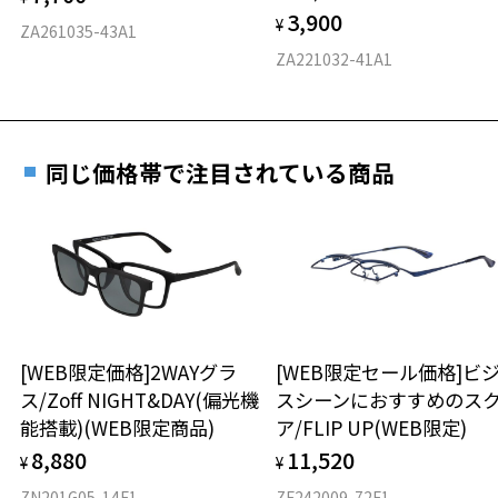
3,900
度数を測定のうえ、度付きレンズ（標準セットレンズ）へ無
¥
D 仕上がりの横幅：約144mm
ZA261035-43A1
料交換いただけます。
E 仕上がりの縦幅：約51mm
安心3 かかり具合調整無料
ZA221032-41A1
詳しくはこちら
重さ
フレームの歪みやかかり具合の調整・クリーニン
実店舗で度数を測定いただけます
グは、全国のZoff店舗にていつでも対応いたしま
お近くのZoff実店舗にて度数を測定いただけます（無料）。
す。
33.6g
同じ価格帯で注目されている商品
その際は記入用紙をダウンロードしてお使いください。
※メガネ：デモレンズを外した重さ
※サングラス：レンズ込みの重さ
※着脱式サングラス：デモレンズ、アタッチメント込みの重さ
ダウンロード
もっと見る
タイプ
ボストン
[WEB限定価格]2WAYグラ
[WEB限定セール価格]ビ
ス/Zoff NIGHT&DAY(偏光機
スシーンにおすすめのス
材質
能搭載)(WEB限定商品)
ア/FLIP UP(WEB限定)
フロント素材：アセテート
8,880
11,520
¥
¥
ZN201G05-14F1
ZF242009-72F1