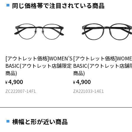
す。
12.8g
同じ価格帯で注目されている商品
※メガネ：デモレンズを外した重さ
※サングラス：レンズ込みの重さ
※着脱式サングラス：デモレンズ、アタッチメント込みの重さ
もっと見る
タイプ
スクエア
[アウトレット価格]WOMEN’S
[アウトレット価格]WOME
BASIC(アウトレット店舗限定
BASIC(アウトレット店舗
材質
商品)
商品)
フロント素材：French Plastic
4,900
4,900
¥
¥
ZC222007-14F1
ZA221033-14E1
横幅と形が近い商品