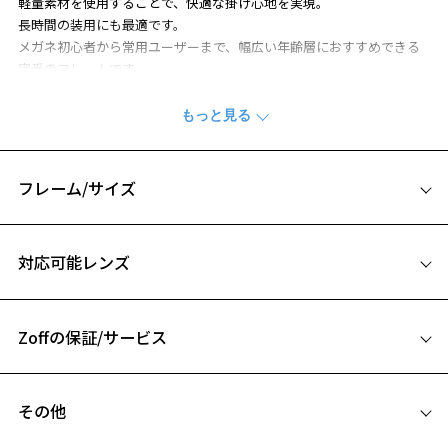
軽量素材を使用することで、快適な掛け心地を実現。
長時間の装用にも最適です。
メガネ初心者から常用ユーザーまで、幅広い年齢層におすすめできる
定番のフレームです。
※柄や色味の出方に個体差があり、画像と異なる場合がございます。
※この商品はアウトレット店舗で販売している商品になります。
※アウトレット商品は、販売から一定期間経過した商品などです。キ
フレーム/サイズ
ズ、汚れなどがあるB級品ではございません。
サイズ
対応可能レンズ
56□17-145
A 片方のレンズ横幅：56mm
お気に入り
Zoffの保証/サービス
B ブリッジ(鼻部分)の横幅：17mm
C テンプル(つる)の長さ：145mm
フレームとレンズの合計料金を知りたい方へ
お気に入りに追加済です。
その他
お気に入りリストは
こちら
Zoffならではの安心サポート
価格シミュレーターはこちら