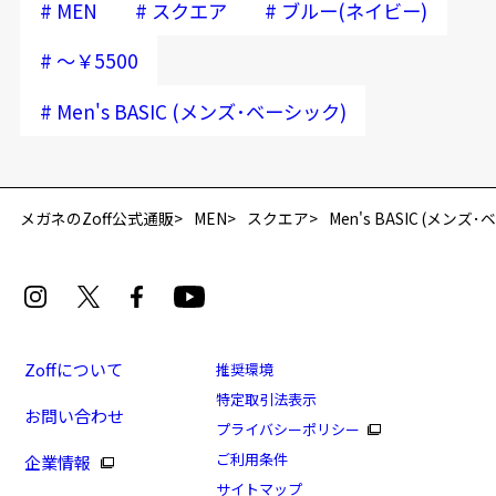
#
#
#
MEN
スクエア
ブルー(ネイビー)
#
～￥5500
#
Men's BASIC (メンズ･ベーシック)
再入荷お知らせメールのお申し込み
「再入荷お知らせメール」はZoffオンラインストア会員さまのみ対象となります。
メガネのZoff公式通販
MEN
スクエア
Men's BASIC (メンズ
Zoffについて
推奨環境
特定取引法表示
お問い合わせ
[アウトレット価格]Men's BASIC(メンズ･ベーシッ
プライバシーポリシー
ク)(アウトレット店舗限定商品)
ご利用条件
企業情報
商品番号：ZN221024-72A1/フレームカラー：ブルー(ネ
サイトマップ