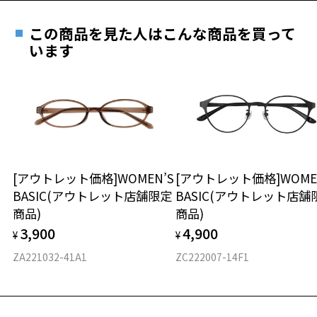
この商品を見た人はこんな商品を買って
安心1 フレーム１年間品質保証
います
商品不良により生じた破損等の不具合は、お渡し
日または発送日より１年間修理又は交換させて頂
きます。
※保証期間内に交換が行われた場合、保証期間は初期の期間から
延長されません。
お持ちのZoffメガネサイズを確認するには？
安心2 視力測定無料
[アウトレット価格]WOMEN’S
[アウトレット価格]WOME
BASIC(アウトレット店舗限定
BASIC(アウトレット店舗
仕上がり寸法
視力の変化を早めに発見するために、定期的な視
商品)
商品)
力測定をおすすめいたします。
3,900
4,900
¥
¥
D 仕上がりの横幅：約148mm
E 仕上がりの縦幅：約31mm
安心3 かかり具合調整無料
ZA221032-41A1
ZC222007-14F1
重さ
フレームの歪みやかかり具合の調整・クリーニン
グは、全国のZoff店舗にていつでも対応いたしま