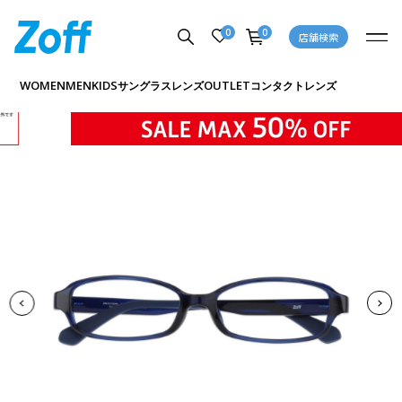
0
0
店舗検索
商品詳細ページへ
WOMEN
MEN
KIDS
OUTLET
サングラス
レンズ
コンタクトレンズ