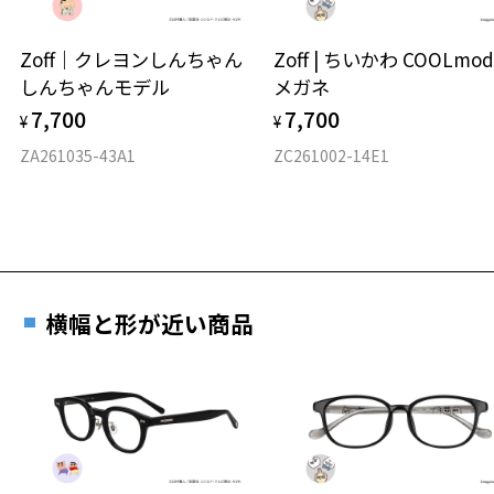
ウエリントン
Zoff｜クレヨンしんちゃん
Zoff | ちいかわ COOLmod
しんちゃんモデル
メガネ
材質
7,700
7,700
¥
¥
フロント素材：スーパーエンジニアリング・プラスチック
ZA261035-43A1
ZC261002-14E1
お気に入り
お気に入りに追加済です。
お気に入りリストは
こちら
横幅と形が近い商品