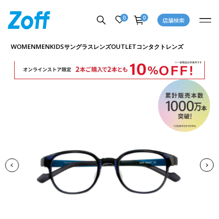
0
0
店舗検索
商品詳細ページへ
WOMEN
MEN
KIDS
OUTLET
サングラス
レンズ
コンタクトレンズ