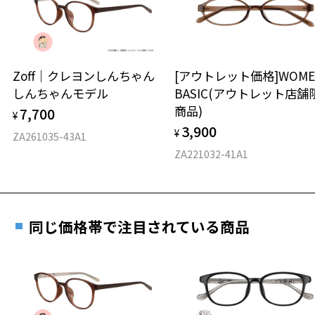
※保証期間内に交換が行われた場合、保証期間は初期の期間から
延長されません。
お持ちのZoffメガネサイズを確認するには？
＜メガネの度数情報がわからない方へ＞
安心2 視力測定無料
Zoff｜クレヨンしんちゃん
[アウトレット価格]WOME
オンラインストアでフレームのみ購入して、
しんちゃんモデル
BASIC(アウトレット店舗
実店舗で度付きにできます
仕上がり寸法
視力の変化を早めに発見するために、定期的な視
商品)
7,700
ご購入時に「レンズ交換券」をお選びいただくと、実店舗で
¥
力測定をおすすめいたします。
3,900
度数を測定のうえ、度付きレンズ（標準セットレンズ）へ無
¥
D 仕上がりの横幅：約137mm
ZA261035-43A1
料交換いただけます。
E 仕上がりの縦幅：約43mm
安心3 かかり具合調整無料
ZA221032-41A1
詳しくはこちら
重さ
フレームの歪みやかかり具合の調整・クリーニン
実店舗で度数を測定いただけます
グは、全国のZoff店舗にていつでも対応いたしま
お近くのZoff実店舗にて度数を測定いただけます（無料）。
す。
10.8g
同じ価格帯で注目されている商品
その際は記入用紙をダウンロードしてお使いください。
※メガネ：デモレンズを外した重さ
※サングラス：レンズ込みの重さ
※着脱式サングラス：デモレンズ、アタッチメント込みの重さ
ダウンロード
もっと見る
タイプ