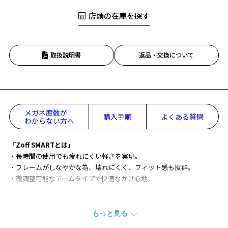
店頭の在庫を探す
取扱説明書
返品・交換について
メガネ度数が
購入手順
よくある質問
わからない方へ
「Zoff SMARTとは」
・長時間の使用でも疲れにくい軽さを実現。
・フレームがしなやかな為、壊れにくく、フィット感も抜群。
・微調整可能なアームタイプで快適なかけ心地。
新機能として、スライド可能なシリコン鼻PADを搭載しております。
(万が一破損した場合も交換可能です。)
接地面が大きい為、鼻当たりが優しく、さらに跡がつきにくい透明な