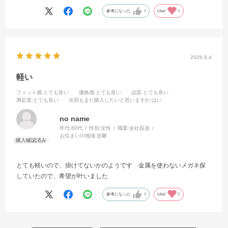
参考になった
0
Like!
0
2026.8.4
軽い
フィット感
:とても良い
価格感
:とても良い
品質
:とても良い
満足度
:とても良い
次回もまた購入したいと思いますか
:はい
no name
年代:
60代
性別:
女性
職業:
会社役員
お住まいの地域:
近畿
とても軽いので、掛けてないかのようです 金属を使わないメガネ探
していたので、希望が叶いました
参考になった
0
Like!
0