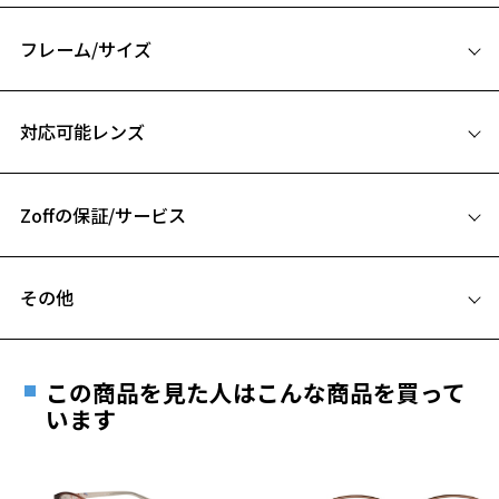
シリコン鼻PADとなっています。
クラシカルなデザインで、男女問わず使いやすくなっています。
フレーム/サイズ
※柄や色味の出方に個体差があり、画像と異なる場合がございます。
サイズ
対応可能レンズ
Zoff SMART (ゾフ・スマート) ページをみる
48□20-145
A 片方のレンズ横幅：48mm
Zoffの保証/サービス
B ブリッジ(鼻部分)の横幅：20mm
C テンプル(つる)の長さ：145mm
フレームとレンズの合計料金を知りたい方へ
その他
Zoffならではの安心サポート
価格シミュレーターはこちら
遠近両用はZoffオンラインストアでは販売しておりません。
ご希望のお客さまは、「レンズ交換券」をお選びのうえ、
この商品を見た人はこんな商品を買って
安心1 フレーム１年間品質保証
最寄りのZoff実店舗にてレンズをお買い求めください。
います
※サングラスやパッケージ品では「レンズ交換券」はお選び
商品不良により生じた破損等の不具合は、お渡し
いただけません。「度無し」をお選びいただき実店舗へご相
日または発送日より１年間修理又は交換させて頂
談ください。
きます。