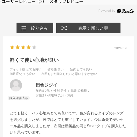
ユーザーレビュー
（2）
スタッフレビュー
絞り込み
表示：新しい順
2026.8.6
軽くて使い心地が良い
フィット感
:とても良い
価格感
:良い
品質
:とても良い
満足度
:とても良い
次回もまた購入したいと思いますか
:はい
田舎ジジイ
年代:
60代
性別:
男性
職業:
公務員
お住まいの地域:
九州・沖縄
とても軽く、ハメ心地もとても良いです。色が変わるタイプのレンズ
を選択しましたが、外ではとても重宝しています。今回紛失で安いセ
ール品を購入しましたが、次回は新製品の同じSmartタイプを購入した
いと思っています。