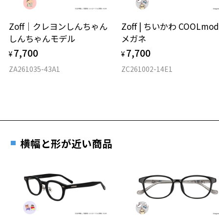
ウエリントン
Zoff｜クレヨンしんちゃん
Zoff | ちいかわ COOLmod
しんちゃんモデル
メガネ
材質
7,700
7,700
¥
¥
フロント素材：スーパーエンジニアリング・プラスチック
ZA261035-43A1
ZC261002-14E1
お気に入り
お気に入りに追加済です。
お気に入りリストは
こちら
横幅と形が近い商品