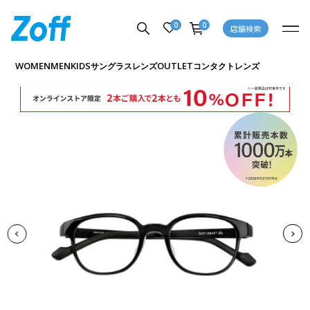
0
0
店舗検索
商品詳細ページへ
WOMEN
MEN
KIDS
OUTLET
サングラス
レンズ
コンタクトレンズ