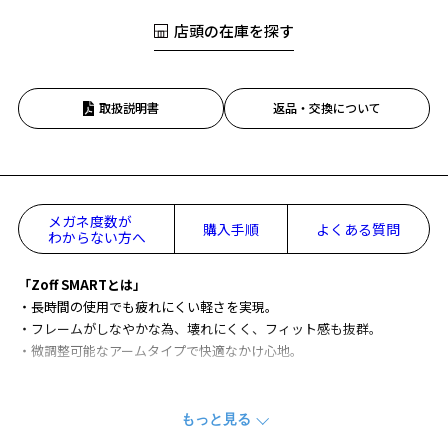
店頭の在庫を探す
取扱説明書
返品・交換について
メガネ度数が
購入手順
よくある質問
わからない方へ
「Zoff SMARTとは」
・長時間の使用でも疲れにくい軽さを実現。
・フレームがしなやかな為、壊れにくく、フィット感も抜群。
・微調整可能なアームタイプで快適なかけ心地。
新機能として、スライド可能なシリコン鼻PADを搭載しております。
(万が一破損した場合も交換可能です。)
接地面が大きい為、鼻当たりが優しく、さらに跡がつきにくい透明な