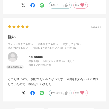
参考になった
0
Like!
0
2026.8.4
軽い
フィット感
:とても良い
価格感
:とても良い
品質
:とても良い
満足度
:とても良い
次回もまた購入したいと思いますか
:はい
no name
年代:
60代
性別:
女性
職業:
会社役員
お住まいの地域:
近畿
とても軽いので、掛けてないかのようです 金属を使わないメガネ探
していたので、希望が叶いました
参考になった
0
Like!
0