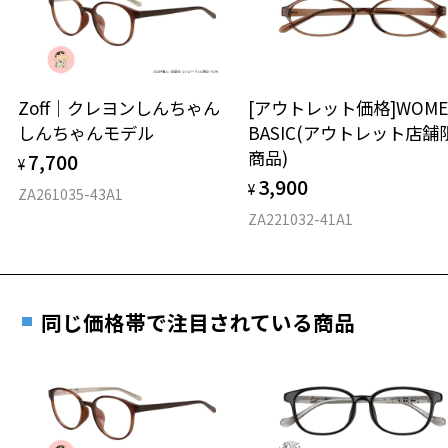
※保証期間内に交換が行われた場合、保証期間は初期の期間から
延長されません。
お持ちのZoffメガネサイズを確認するには？
＜メガネの度数情報がわからない方へ＞
安心2 視力測定無料
Zoff｜クレヨンしんちゃん
[アウトレット価格]WOME
オンラインストアでフレームのみ購入して、
しんちゃんモデル
BASIC(アウトレット店舗
実店舗で度付きにできます
仕上がり寸法
視力の変化を早めに発見するために、定期的な視
商品)
7,700
ご購入時に「レンズ交換券」をお選びいただくと、実店舗で
¥
力測定をおすすめいたします。
3,900
度数を測定のうえ、度付きレンズ（標準セットレンズ）へ無
¥
D 仕上がりの横幅：約137mm
ZA261035-43A1
料交換いただけます。
E 仕上がりの縦幅：約43mm
安心3 かかり具合調整無料
ZA221032-41A1
詳しくはこちら
重さ
フレームの歪みやかかり具合の調整・クリーニン
実店舗で度数を測定いただけます
グは、全国のZoff店舗にていつでも対応いたしま
お近くのZoff実店舗にて度数を測定いただけます（無料）。
す。
10.8g
同じ価格帯で注目されている商品
その際は記入用紙をダウンロードしてお使いください。
※メガネ：デモレンズを外した重さ
※サングラス：レンズ込みの重さ
※着脱式サングラス：デモレンズ、アタッチメント込みの重さ
ダウンロード
もっと見る
タイプ