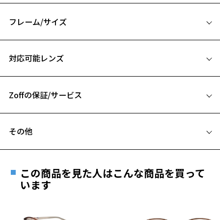
シリコン鼻PADとなっています。
クラシカルなデザインで、男女問わず使いやすくなっています。
フレーム/サイズ
※柄や色味の出方に個体差があり、画像と異なる場合がございます。
サイズ
対応可能レンズ
Zoff SMART (ゾフ・スマート) ページをみる
48□20-145
A 片方のレンズ横幅：48mm
Zoffの保証/サービス
B ブリッジ(鼻部分)の横幅：20mm
C テンプル(つる)の長さ：145mm
フレームとレンズの合計料金を知りたい方へ
その他
Zoffならではの安心サポート
価格シミュレーターはこちら
遠近両用はZoffオンラインストアでは販売しておりません。
ご希望のお客さまは、「レンズ交換券」をお選びのうえ、
この商品を見た人はこんな商品を買って
安心1 フレーム１年間品質保証
最寄りのZoff実店舗にてレンズをお買い求めください。
います
※サングラスやパッケージ品では「レンズ交換券」はお選び
商品不良により生じた破損等の不具合は、お渡し
いただけません。「度無し」をお選びいただき実店舗へご相
日または発送日より１年間修理又は交換させて頂
談ください。
きます。