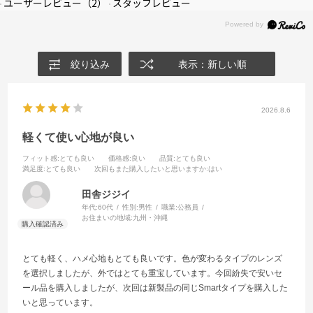
ユーザーレビュー
（2）
スタッフレビュー
絞り込み
表示：新しい順
2026.8.6
軽くて使い心地が良い
フィット感
:とても良い
価格感
:良い
品質
:とても良い
満足度
:とても良い
次回もまた購入したいと思いますか
:はい
田舎ジジイ
年代:
60代
性別:
男性
職業:
公務員
お住まいの地域:
九州・沖縄
とても軽く、ハメ心地もとても良いです。色が変わるタイプのレンズ
を選択しましたが、外ではとても重宝しています。今回紛失で安いセ
ール品を購入しましたが、次回は新製品の同じSmartタイプを購入した
いと思っています。