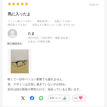
2026.6.7
気に入ったよ
フィット感
:とても良い
価格感
:良い
品質
:とても良い
満足度
:とても良い
次回もまた購入したいと思いますか
:はい
たま
年代:
50代
性別:
男性
職業:
会社員
お住まいの地域:
近畿
軽くて一日中パソコン業務でも疲れません。
色、デザインは主張し過ぎていないのが好み。
自分は顔が面長の男性だけど、似合っていると思います。
参考になった
1
Like!
2