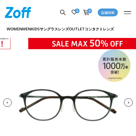
0
0
店舗検索
商品詳細ページへ
WOMEN
MEN
KIDS
OUTLET
サングラス
レンズ
コンタクトレンズ