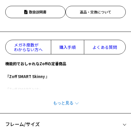
取扱説明書
返品・交換について
メガネ度数が
購入手順
よくある質問
わからない方へ
機能的でおしゃれなZoffの定番商品
『Zoff SMART Skinny 』
「Zoff SMARTとは」
・長時間の使用でも疲れにくい軽さを実現。
・フレームがしなやかな為、壊れにくく、フィット感も抜群。
・微調整可能なラバーモダンでいつでも快適なかけ心地。
・肌に優しく跡がつきにくいシリコンパッドが標準装備。
フレーム/サイズ
【デザイン】