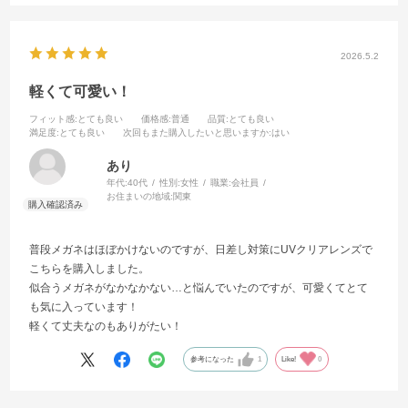
2026.5.2
軽くて可愛い！
フィット感
:とても良い
価格感
:普通
品質
:とても良い
満足度
:とても良い
次回もまた購入したいと思いますか
:はい
あり
年代:
40代
性別:
女性
職業:
会社員
お住まいの地域:
関東
普段メガネはほぼかけないのですが、日差し対策にUVクリアレンズで
こちらを購入しました。
似合うメガネがなかなかない…と悩んでいたのですが、可愛くてとて
も気に入っています！
軽くて丈夫なのもありがたい！
参考になった
1
Like!
0