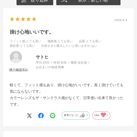
2026.8.4
掛け心地いいです。
フィット感
:とても良い
価格感
:とても良い
品質
:とても良い
満足度
:とても良い
次回もまた購入したいと思いますか
:はい
サトヒ
年代:
40代
性別:
女性
職業:
会社員
お住まいの地域:
関東
軽くて、フィット感もあり、掛け心地がいいです。長く掛けていても
気にならないです。
カラーレンズもザ・サンクラス感がなくて、日常使い出来て良かった
です。
参考になった
0
Like!
0