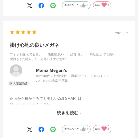
参考になった
1
Like!
0
2026.5.2
掛け心地の良いメガネ
フィット感
:とても良い
価格感
:良い
品質
:良い
満足度
:とても良い
次回もまた購入したいと思いますか
:はい
Mama Megan’s
年代:
30代
性別:
女性
職業:
パート・アルバイト
お住まいの地域:
甲信越
正面から横からみても美しいZoff SMARTは
誰が掛けても似合う品物。
スタイリッシュな縁は、顔の輪郭を錯覚させる計算されたフォルム
続きを読む
で、おしゃれな洋服と似合い、鏡を見るたびに嬉しくなります！
参考になった
0
Like!
2