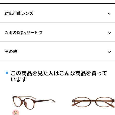
定番のボストン型で男女問わずあらゆる世代から人気のある1本。
サイズ
細身のボストンはカジュアルながらもどこかきりっとした印象にも。
対応可能レンズ
ユニセックス向けにシンプルでオシャレなイメージに。
50□19-144
A 片方のレンズ横幅：50mm
【カラー】
ZJ71017-43A1：肌にも髪の色にもなじみやすいブラウン。
Zoffの保証/サービス
B ブリッジ(鼻部分)の横幅：19mm
ZJ71017-49A1：べっ甲でカジュアルな雰囲気をさらにアップ。
C テンプル(つる)の長さ：144mm
ZJ71017-49E1：フロントがべっ甲とブラックのツートンカラー。
フレームとレンズの合計料金を知りたい方へ
ZJ71017-68E1：きれいなグラデーションがおしゃれなグリーン。
その他
ZJ71017-B-1：ブラックでカジュアルさの中に引き締まった印象を。
Zoffならではの安心サポート
価格シミュレーターはこちら
ZJ71017-C-1A：ブラウンのグラデーションが際立って知的な印象。
遠近両用はZoffオンラインストアでは販売しておりません。
ZJ71017-C-1B：明るいべっ甲がカジュアルさを醸成。
ご希望のお客さまは、「レンズ交換券」をお選びのうえ、
ZJ71017-D-1：アクセントにグリーンをちりばめたべっ甲。
この商品を見た人はこんな商品を買って
安心1 フレーム１年間品質保証
最寄りのZoff実店舗にてレンズをお買い求めください。
います
【スタイリングポイント】
※サングラスやパッケージ品では「レンズ交換券」はお選び
商品不良により生じた破損等の不具合は、お渡し
シーンやコーディネートを選ばない1本。
いただけません。「度無し」をお選びいただき実店舗へご相
日または発送日より１年間修理又は交換させて頂
大人っぽさがプラスされ、ナチュラルな印象に仕上がります。
談ください。
きます。
ビジネスファッションにもボストンメガネがなじみ、統一感のあるコ
※保証期間内に交換が行われた場合、保証期間は初期の期間から
ーデに仕上がります。
延長されません。
お持ちのZoffメガネサイズを確認するには？