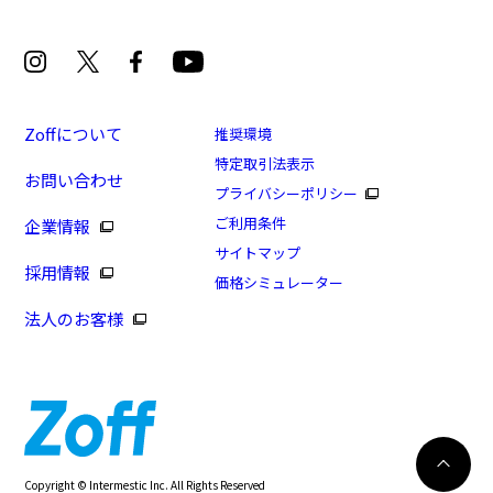
Zoffについて
推奨環境
特定取引法表示
お問い合わせ
[Begin特集商品]軽くてしなやかな Zoff SMART
プライバシーポリシー
Skinny
ご利用条件
企業情報
商品番号：ZJ71017-64A1/フレームカラー：グリーン(オ
サイトマップ
採用情報
リーブ)/単価：￥12,200
価格シミュレーター
法人のお客様
ログインして申し込む
※商品が再入荷された際にメールでお知らせします。
※本サービスは商品の購入をお約束するものではありません。
※ご希望の商品が再入荷しない場合もございますので予めご了承ください。
※「再入荷お知らせメール」はZoffオンラインストアで取り扱っている商品が対象
再入荷のお知らせ
Copyright © Intermestic Inc. All Rights Reserved