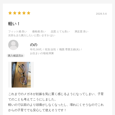
2026.5.6
軽い！
フィット感
:良い
価格感
:良い
品質
:とても良い
満足度
:良い
次回もまた購入したいと思いますか
:はい
のの
年代:
30代
性別:
女性
職業:
専業主婦(夫)
お住まいの地域:
関東
これまでのメガネが妊娠を気に重く感じるようになってしまい、子育
てのことも考えてこうにしました。
軽いので以前のより頭痛がしなくなったし、壊れにくそうなのでこれ
からの子育てでも安心して使えそうです！