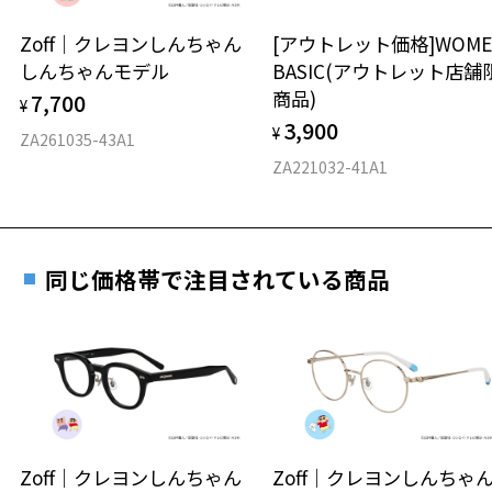
＜メガネの度数情報がわからない方へ＞
※柄や色味の出方に個体差があり、画像と異なる場合がございます。
安心2 視力測定無料
Zoff｜クレヨンしんちゃん
[アウトレット価格]WOME
オンラインストアでフレームのみ購入して、
Zoff SMART Skinny(ゾフ・スマート スキニー) ページをみる
しんちゃんモデル
BASIC(アウトレット店舗
実店舗で度付きにできます
仕上がり寸法
視力の変化を早めに発見するために、定期的な視
商品)
7,700
ご購入時に「レンズ交換券」をお選びいただくと、実店舗で
¥
力測定をおすすめいたします。
3,900
度数を測定のうえ、度付きレンズ（標準セットレンズ）へ無
¥
D 仕上がりの横幅：約139mm
ZA261035-43A1
料交換いただけます。
E 仕上がりの縦幅：約44mm
安心3 かかり具合調整無料
ZA221032-41A1
詳しくはこちら
重さ
フレームの歪みやかかり具合の調整・クリーニン
実店舗で度数を測定いただけます
グは、全国のZoff店舗にていつでも対応いたしま
お近くのZoff実店舗にて度数を測定いただけます（無料）。
す。
7.7g
同じ価格帯で注目されている商品
その際は記入用紙をダウンロードしてお使いください。
※メガネ：デモレンズを外した重さ
※サングラス：レンズ込みの重さ
※着脱式サングラス：デモレンズ、アタッチメント込みの重さ
ダウンロード
もっと見る
タイプ
ボストン
Zoff｜クレヨンしんちゃん
Zoff｜クレヨンしんち