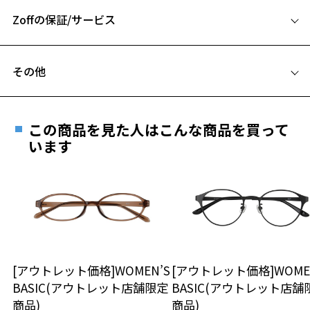
A 片方のレンズ横幅：57mm
Zoffの保証/サービス
B ブリッジ(鼻部分)の横幅：17mm
C テンプル(つる)の長さ：143mm
フレームとレンズの合計料金を知りたい方へ
その他
Zoffならではの安心サポート
価格シミュレーターはこちら
遠近両用はZoffオンラインストアでは販売しておりません。
ご希望のお客さまは、「レンズ交換券」をお選びのうえ、
この商品を見た人はこんな商品を買って
安心1 フレーム１年間品質保証
最寄りのZoff実店舗にてレンズをお買い求めください。
います
※サングラスやパッケージ品では「レンズ交換券」はお選び
商品不良により生じた破損等の不具合は、お渡し
いただけません。「度無し」をお選びいただき実店舗へご相
日または発送日より１年間修理又は交換させて頂
談ください。
きます。
※保証期間内に交換が行われた場合、保証期間は初期の期間から
延長されません。
お持ちのZoffメガネサイズを確認するには？
＜メガネの度数情報がわからない方へ＞
安心2 視力測定無料
[アウトレット価格]WOMEN’S
[アウトレット価格]WOME
オンラインストアでフレームのみ購入して、
BASIC(アウトレット店舗限定
BASIC(アウトレット店舗
実店舗で度付きにできます
仕上がり寸法
視力の変化を早めに発見するために、定期的な視
商品)
商品)
ご購入時に「レンズ交換券」をお選びいただくと、実店舗で