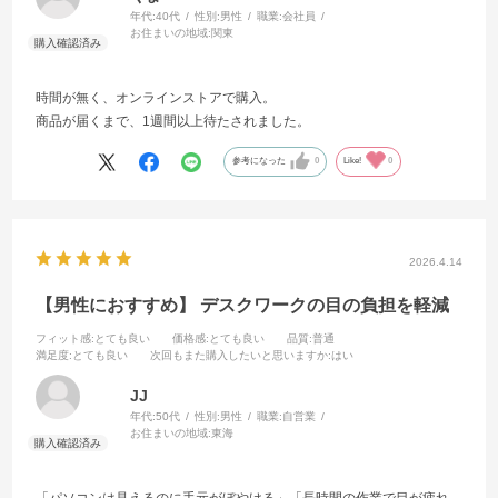
年代:
40代
性別:
男性
職業:
会社員
お住まいの地域:
関東
時間が無く、オンラインストアで購入。
商品が届くまで、1週間以上待たされました。
参考になった
0
Like!
0
2026.4.14
【男性におすすめ】 デスクワークの目の負担を軽減
フィット感
:とても良い
価格感
:とても良い
品質
:普通
満足度
:とても良い
次回もまた購入したいと思いますか
:はい
JJ
年代:
50代
性別:
男性
職業:
自営業
お住まいの地域:
東海