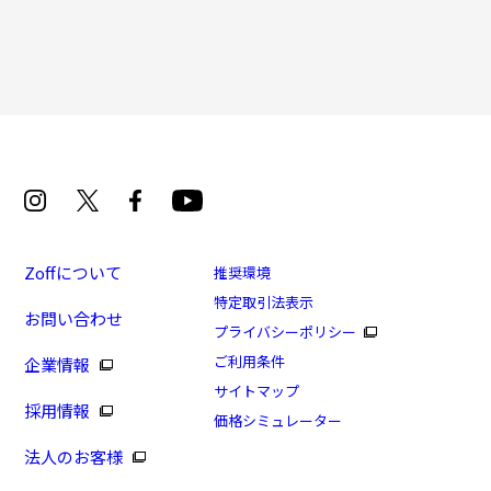
の仕事の質も確実に変わってくると感じています。
再入荷お知らせメールのお申し込み
「再入荷お知らせメール」はZoffオンラインストア会員さまのみ対象となります。
Zoffについて
推奨環境
特定取引法表示
お問い合わせ
プライバシーポリシー
[セール価格]SMART REGULAR 24SS
ご利用条件
企業情報
商品番号：ZJ241014-64A1/フレームカラー：グリーン
サイトマップ
採用情報
(オリーブ)/単価：￥6,660
価格シミュレーター
法人のお客様