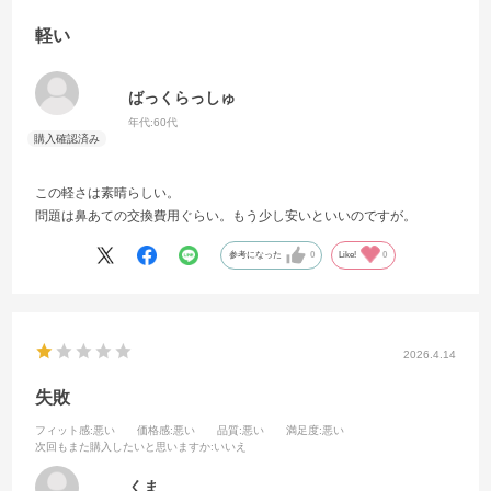
軽い
ばっくらっしゅ
年代:
60代
この軽さは素晴らしい。
問題は鼻あての交換費用ぐらい。もう少し安いといいのですが。
参考になった
0
Like!
0
2026.4.14
失敗
フィット感
:悪い
価格感
:悪い
品質
:悪い
満足度
:悪い
次回もまた購入したいと思いますか
:いいえ
くま