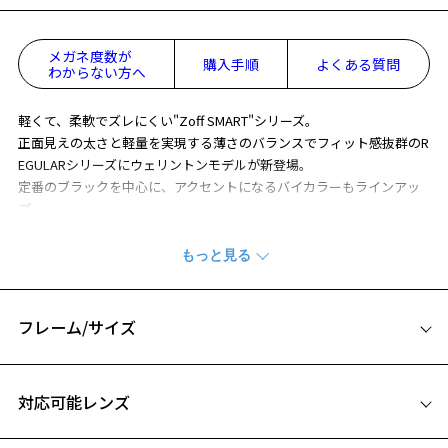
メガネ度数が
購入手順
よくある質問
わからない方へ
軽くて、柔軟でズレにくい"Zoff SMART"シリーズ。
正面見えの太さと軽量を実現する薄さのバランスでフィット感抜群のR
EGULARシリーズにウェリントンモデルが新登場。
定番のブラックを中心に、アクセントになるバイカラーもラインアッ
プ。
カジュアルに身に着けられる、サングラスにもオススメのデザインで
す。
※柄や色味の出方に個体差があり、画像と異なる場合がございます。
フレーム/サイズ
Zoff SMART (ゾフ・スマート) ページをみる
サイズ
対応可能レンズ
57□17-143