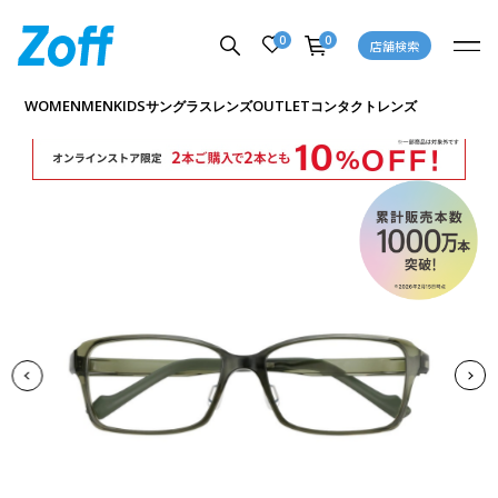
0
0
店舗検索
商品詳細ページへ
WOMEN
MEN
KIDS
OUTLET
サングラス
レンズ
コンタクトレンズ