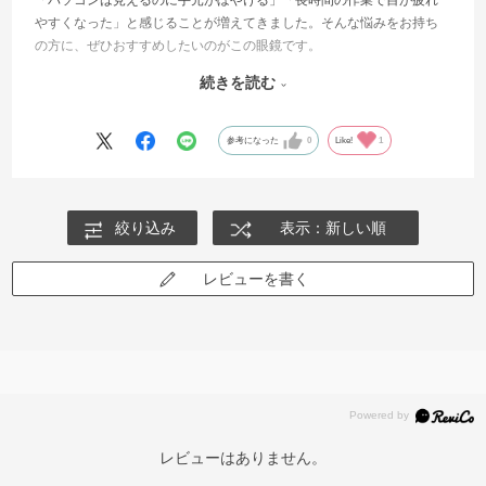
「パソコンは見えるのに手元がぼやける」「長時間の作業で目が疲れ
やすくなった」と感じることが増えてきました。そんな悩みをお持ち
の方に、ぜひおすすめしたいのがこの眼鏡です。
続きを読む
このモデルは非常に軽く、長時間かけていても負担になりにくいのが
特長です。さらに、私の場合は中近用レンズ（デスクワーク用）を入
れたことで、使い勝手が大きく向上しました。
参考になった
0
Like!
1
特に実感しているのは、視野の広さと見え方の自然さです。パソコン
画面と手元の書類やスマートフォンの両方にスムーズにピントが合う
絞り込み
表示：新しい順
ため、視線の切り替えがとても楽になりました。以前のようなピント
調整のストレスが減り、結果として作業効率も上がっています。
レビューを書く
無理に遠近両用で対応しようとすると、かえって疲れてしまうことも
ありますが、この中近レンズは“仕事用”と割り切ることで、快適さが大
きく変わります。
もちろん遠くを見る用途には向きませんが、デスクワーク中心の方で
あれば特に問題はありません。
「もう少し楽に仕事ができたら」と感じている同世代の方には、ぜひ
レビューはありません。
一度試していただきたい一本です。目の負担が軽くなるだけで、日々