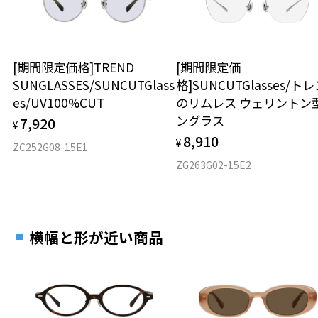
＞
2024年3月1日から、店頭に商品をお持ち込みいただいて、レンズ交換
オーバル
をされる場合は、レンズ代金の他に3,300円(税込)の加工賃を追加で頂
戴する場合がございます。
[期間限定価格]TREND
[期間限定価
材質
店頭でレンズ交換をされるお客様は、商品発送から6か月以内に、ご購
SUNGLASSES/SUNCUTGlass
格]SUNCUTGlasses/ト
入した商品本体と発送日がわかる【商品発送メール】を店頭スタッフ
es/UV100%CUT
のリムレス ウェリントン
フロント素材：アセテート
にご提示いだければ、初回に限り加工賃はかかりませんので、必ずス
ングラス
タッフにご提示ください。
7,920
¥
商品発送から6か月を過ぎた場合、又はお客様からの【商品発送メー
8,910
¥
ZC252G08-15E1
ル】のご提示が無かった場合、レンズ代金の他に加工賃として3,300
ZG263G02-15E2
円(税込)を頂戴いたしますので、予めご了承ください。
横幅と形が近い商品