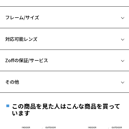
エレガントとクールが共存するスタイリングを引き立てる1本。
オーバル型特有の自然になじむフォルムが魅力です。
丸みとスタイリッシュさのバランスにこだわることで、エレガントだ
フレーム/サイズ
けどクールな印象に。
サングラスデビューにもおすすめな、ファッションアイテムとして活
サイズ
躍するサングラスです。
対応可能レンズ
51□19-145
■WEB購入限定ノベルティ
A 片方のレンズ横幅：51mm
WEB購入限定でメガネケースをプレゼント。
サングラスをしまってもかわいい、持ち運びに便利なメガネケース。
Zoffの保証/サービス
B ブリッジ(鼻部分)の横幅：19mm
※数に限りがあります。※告知なく配布を終了する場合があります。
C テンプル(つる)の長さ：145mm
フレームとレンズの合計料金を知りたい方へ
サングラス ページをみる
お気に入り
その他
Zoffならではの安心サポート
価格シミュレーターはこちら
【使用上の注意】
遠近両用はZoffオンラインストアでは販売しておりません。
■高温(60℃以上)環境や急激な温度差は変形、表面層のひび割れの原
お気に入りに追加済です。
ご希望のお客さまは、「レンズ交換券」をお選びのうえ、
因となります。炎天下の車内や砂浜等に放置しない様ご注意くださ
この商品を見た人はこんな商品を買って
お気に入りリストは
こちら
安心1 フレーム１年間品質保証
い。
最寄りのZoff実店舗にてレンズをお買い求めください。
います
■傷をつけるような金属と一緒にしまわないようご注意ください。
※サングラスやパッケージ品では「レンズ交換券」はお選び
商品不良により生じた破損等の不具合は、お渡し
いただけません。「度無し」をお選びいただき実店舗へご相
日または発送日より１年間修理又は交換させて頂
品名：サングラス