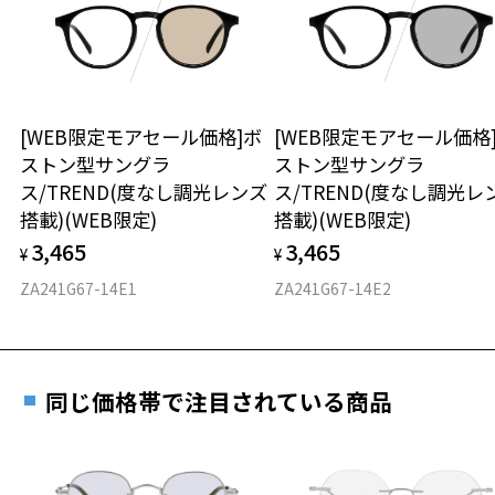
談ください。
きます。
レンズの材質：プラスチック(コーティング)
※保証期間内に交換が行われた場合、保証期間は初期の期間から
レンズカラー：Z-AMBER_BR85F / ブラウン系
延長されません。
レンズ枠の材質：プラスチック
お持ちのZoffメガネサイズを確認するには？
＜メガネの度数情報がわからない方へ＞
テンプルの材質：プラスチック
可視光線透過率：15%
安心2 視力測定無料
[WEB限定モアセール価格]ボ
[WEB限定モアセール価格
オンラインストアでフレームのみ購入して、
紫外線透過率：0.1%以下
ストン型サングラ
ストン型サングラ
実店舗で度付きにできます
UV100%CUT ※ISO12312-1基準
仕上がり寸法
視力の変化を早めに発見するために、定期的な視
ス/TREND(度なし調光レンズ
ス/TREND(度なし調光レ
ご購入時に「レンズ交換券」をお選びいただくと、実店舗で
力測定をおすすめいたします。
搭載)(WEB限定)
搭載)(WEB限定)
株式会社インターメスティック
度数を測定のうえ、度付きレンズ（標準セットレンズ）へ無
D 仕上がりの横幅：約141mm
ゾフ・カスタマーサポート
3,465
3,465
料交換いただけます。
¥
¥
E 仕上がりの縦幅：約40mm
安心3 かかり具合調整無料
TEL：0120-013-883
詳しくはこちら
ZA241G67-14E1
ZA241G67-14E2
重さ
フレームの歪みやかかり具合の調整・クリーニン
＜度付きサングラスに関する注意事項＞
実店舗で度数を測定いただけます
グは、全国のZoff店舗にていつでも対応いたしま
※サングラスの度付きは追加料金がかかります。
お近くのZoff実店舗にて度数を測定いただけます（無料）。
す。
34.1g
※度付きにした場合、元々のレンズ機能、レンズカラーは付きませ
その際は記入用紙をダウンロードしてお使いください。
ん。
同じ価格帯で注目されている商品
※メガネ：デモレンズを外した重さ
※度付きサングラスをお求めの際は、レンズ選択画面で度数入力後、
※サングラス：レンズ込みの重さ
レンズの種類、機能、カラーを再度お選びください。
※着脱式サングラス：デモレンズ、アタッチメント込みの重さ
ダウンロード
もっと見る
＜実店舗でサングラスまたはパッケージ商品等のレンズ交換について
タイプ