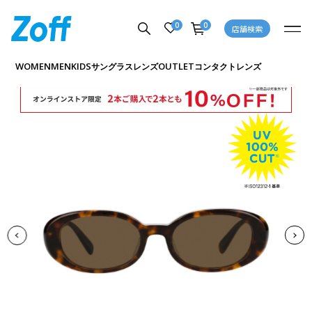
0
0
店舗検索
商品詳細ページへ
WOMEN
MEN
KIDS
OUTLET
サングラス
レンズ
コンタクトレンズ