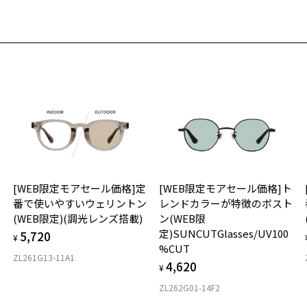
お
メ
そ
43
う
※
※
※
※
Z
タ
＜
※
※
材
※
レ
フ
[WEB限定モアセール価格]定
[WEB限定モアセール価格]ト
ン
番で使いやすいウェリントン
レンドカラーが特徴のボスト
品
(WEB限定)(調光レンズ搭載)
ン(WEB限
レ
定)SUNCUTGlasses/UV100
5,720
レ
¥
%CUT
テ
ZL261G13-11A1
4,620
可
¥
紫
ZL262G01-14F2
レ