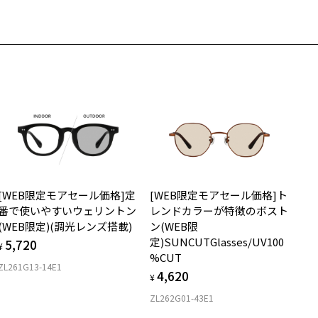
近くのZoff実店舗にて度数を測定いただけます（無料）。
ンズ・レディース・ユニセックスと、全ての大人に楽しんで貰えるよ
の際は記入用紙をダウンロードしてお使いください。
もっと見る
.8g
に豊富なラインナップを取り揃えております。
メガネ：デモレンズを外した重さ
ダウンロード
サングラス：レンズ込みの重さ
柄や色味の出方に個体差があり、画像と異なる場合がございます。
着脱式サングラス：デモレンズ、アタッチメント込みの重さ
off×JOURNAL STANDARD relume ページをみる
イプ
度付きサングラスに関する注意事項＞
ウエリントン
サングラスの度付きは追加料金がかかります。
度付きにした場合、レンズ色、機能が変更となります。
質
度付きサングラスをお求めの際は、レンズ選択画面にて度数入力後、
ンズオプションでカラーをお選びください。
ロント素材：アセテート
[WEB限定モアセール価格]定
[WEB限定モアセール価格]ト
番で使いやすいウェリントン
レンドカラーが特徴のボスト
名：サングラス
(WEB限定)(調光レンズ搭載)
ン(WEB限
ンズの材質：プラスチック(コーティング)
定)SUNCUTGlasses/UV100
5,720
ンズ枠の材質：プラスチック
¥
%CUT
ンプルの材質：プラスチック
ZL261G13-14E1
4,620
視光線透過率：60%
¥
外線透過率：0.1%以下 (紫外線カット率：99.9%以上)
ZL262G01-43E1
ンズカラー：Z-SMOKY_GY40F / グレー系