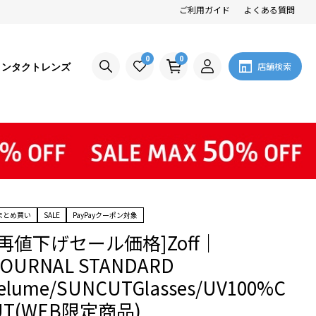
ご利用ガイド
よくある質問
0
0
コンタクトレンズ
店舗検索
まとめ買い
SALE
PayPayクーポン対象
[再値下げセール価格]Zoff｜
JOURNAL STANDARD
elume/SUNCUTGlasses/UV100%C
UT(WEB限定商品)