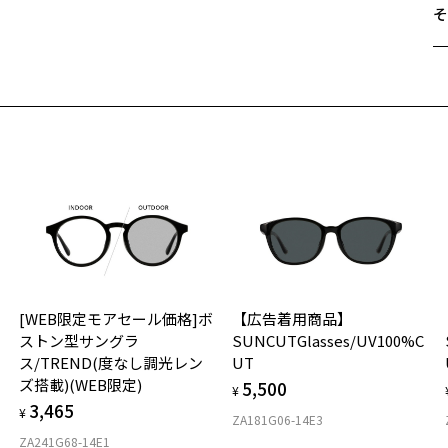
す
そ
ポ
テ
遠
し
ご
ポ
最
テ
※
字
せ
ポ
「
新
を
＜
【
オ
オ
お気に入り
象
実
[WEB限定モアセール価格]ボ
【広告着用商品】
商品詳細ページへ
ご
仕
【
ストン型サングラ
SUNCUTGlasses/UV100%C
お気に入りに追加済です。
の
r
ス/TREND(度なし調光レン
UT
お気に入りリストは
こちら
度
D
る
ズ搭載)(WEB限定)
5,500
詳
E
¥
カ
3,465
¥
と
ZA181G06-14E3
実
重
提
ZA241G68-14E1