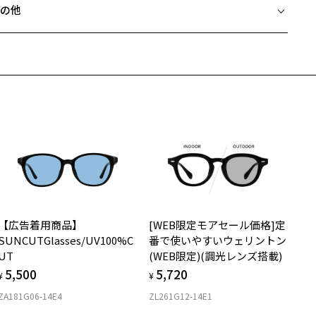
。
の他
イント1：メタルパーツ
Zoffならではの安心サポート
価格シミュレーターはこちら
ンプルエンドにはコラボレーションロゴ「Zr」のパーツをあしらいま
近両用はZoffオンラインストアでは販売しておりません。
た。
希望のお客さまは、「レンズ交換券」をお選びのうえ、
イント2：コラボレーションロゴ
安心1 フレーム１年間品質保証
寄りのZoff実店舗にてレンズをお買い求めください。
ンプルの内側には両社のブランドネームのコラボレーションロゴを印
サングラスやパッケージ品では「レンズ交換券」はお選びいただけま
。
商品不良により生じた破損等の不具合は、お渡し日または発送
ん。
日より１年間修理又は交換させて頂きます。
イント3：彫金
度無し」をお選びいただき実店舗へご相談ください。
※保証期間内に交換が行われた場合、保証期間は初期の期間から延長されま
たに開発した2ピンの上から横線を入れた飾鋲は、ビンテージデザイン
せん。
新しく見せることを表現。
安心2 視力測定無料
メガネの度数情報がわからない方へ＞
付属品】“Original Case with Cleaning Cloth”
お持ちのZoffメガネサイズを確認するには？
リジナルケース＆メガネ拭きセット付き（当コレクション全商品対
視力の変化を早めに発見するために、定期的な視力測定をおす
ンラインストアでフレームのみ購入して、
）
すめいたします。
店舗で度付きにできます
【広告着用商品】
[WEB限定モアセール価格]定
購入時に「レンズ交換券」をお選びいただくと、実店舗で度数を測定
上がり寸法
JOURNAL STANDARD relume】
安心3 かかり具合調整無料
SUNCUTGlasses/UV100%C
番で使いやすいウェリントン
うえ、
elumeは背伸びをしない「ちょうどよい」大人のファッションを提案す
UT
(WEB限定)(調光レンズ搭載)
付きレンズ（標準セットレンズ）へ無料交換いただけます。
 仕上がりの横幅：約146mm
ブランドです。
フレームの歪みやかかり具合の調整・クリーニングは、全国の
5,500
5,720
しくはこちら
 仕上がりの縦幅：約47mm
¥
¥
ジュアルでベーシックだけど品質にはこだわったアイテムと、ちょっ
Zoff店舗にていつでも対応いたします。
先を行くトレンドを「relumeらしく」独自に解釈したアイテムなどを
ZA181G06-14E4
ZL261G12-14E1
店舗で度数を測定いただけます
さ
案します。