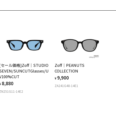
用上の注意：高温のところに置いたり、傷をつけるような金属と一緒
しまわないようご注意下さい。
実店舗でサングラスまたはパッケージ商品等のレンズ交換について＞
024年3月1日から、店頭に商品をお持ち込みいただいて、レンズ交換
される場合は、レンズ代金の他に3,300円(税込)の加工賃を追加で頂
する場合がございます。
頭でレンズ交換をされるお客様は、商品発送から6か月以内に、ご購
した商品本体と発送日がわかる【商品発送メール】を店頭スタッフに
提示いだければ、初回に限り加工賃はかかりませんので、必ずスタッ
にご提示ください。
品発送から6か月を過ぎた場合、又はお客様からの【商品発送メー
[セール価格]Zoff｜STUDIO
Zoff│PEANUTS
】のご提示が無かった場合、レンズ代金の他に加工賃として3,300円
SEVEN/SUNCUTGlasses/U
COLLECTION
税込)を頂戴いたしますので、予めご了承ください。
V100%CUT
9,900
¥
8,880
¥
ZA241G48-14E1
ZN251G11-14E2