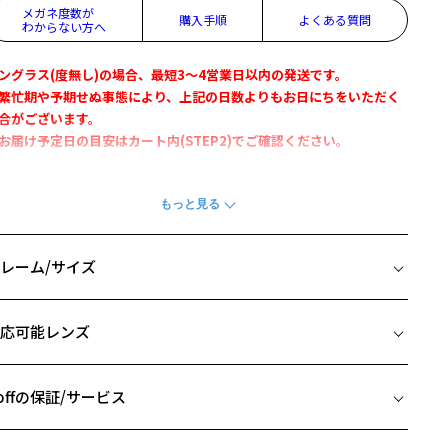
メガネ度数が
購入手順
よくある質問
わからない方へ
ングラス(度無し)の場合、最短3～4営業日以内の発送です。
繁忙期や予期せぬ事態により、上記の日数よりもお日にちをいただく
合がございます。
お届け予定日の目安はカート内(STEP2)でご確認ください。
off｜JOURNAL STANDARD relumeコラボレーション第5弾！
Zoff｜JOURNAL STANDARD relume』
ラシックなシェイプながら、
レーム/サイズ
ジュアルスタイルにも合うミニマルデザインを揃えました。
イズ
WEB限定SUNGLASSES】
応可能レンズ
シリーズ展開するメガネを、WEB限定仕様のサングラスでご用意しま
□22-145
た。
 片方のレンズ横幅：48mm
 ブリッジ(鼻部分)の横幅：22mm
offの保証/サービス
ポイント】
 テンプル(つる)の長さ：145mm
りげなく施されたパーツや彫金が、上品で落ち着いた印象を与えま
フレームとレンズの合計料金を知りたい方へ