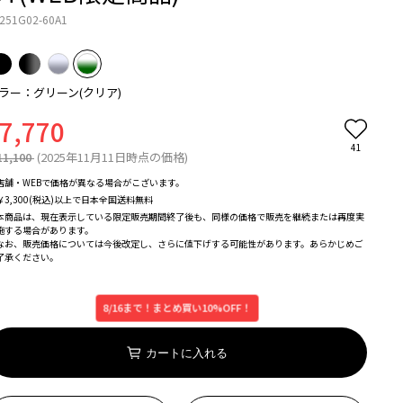
251G02-60A1
ラー：グリーン(クリア)
7,770
41
11,100
(2025年11月11日時点の価格)
店舗・WEBで価格が異なる場合がこざいます。
￥3,300(税込)以上で日本全国送料無料
本商品は、現在表示している限定販売期間終了後も、同様の価格で販売を継続または再度実
施する場合があります。
なお、販売価格については今後改定し、さらに値下げする可能性があります。あらかじめご
了承ください。
8/16まで！まとめ買い10%OFF！
カートに入れる