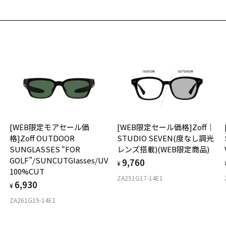
使
に
＜
2
を
戴
店
入
ご
フ
商
[WEB限定モアセール価
[WEB限定セール価格]Zoff｜
ル
ン
格]Zoff OUTDOOR
STUDIO SEVEN(度なし調光
(
SUNGLASSES “FOR
レンズ搭載)(WEB限定商品)
GOLF”/SUNCUTGlasses/UV
9,760
¥
100%CUT
ZA251G17-14E1
6,930
¥
ZA261G19-14E1