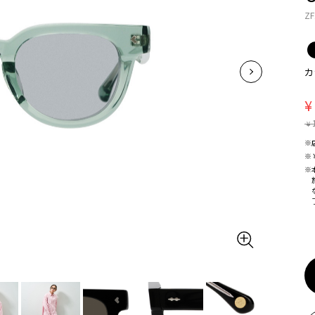
ZF
カ
¥
¥
※
※
※