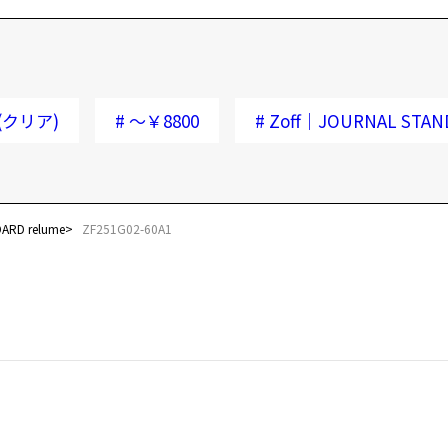
(クリア)
#
～￥8800
#
Zoff｜JOURNAL STAN
ARD relume
ZF251G02-60A1