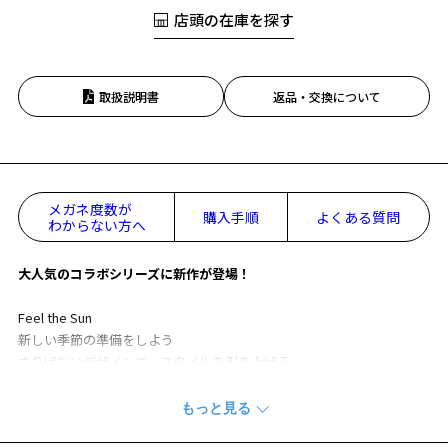
店頭の在庫を探す
取扱説明書
返品・交換について
メガネ度数が
購入手順
よくある質問
わからない方へ
大人気のコラボシリーズに新作が登場！
Feel the Sun
新しい季節の準備をしよう
さりげないデザインで、スタイルを引き上げる。
太陽を感じる季節に取り入れたい、サングラスシリーズです。
今季のムードを象徴する“オーバルシェイプ”を採用した、旬をまとえ