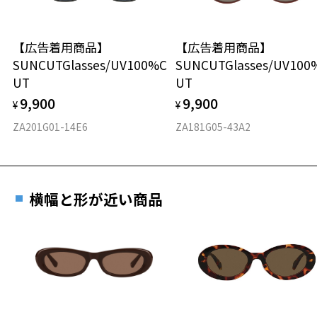
オーバル
株式会社インターメスティック
ゾフ・カスタマーサポート
【広告着用商品】
【広告着用商品】
材質
TEL：0120-013-883
SUNCUTGlasses/UV100%C
SUNCUTGlasses/UV100
UT
UT
フロント素材：プラスチック
＜度付きサングラスに関する注意事項＞
※サングラスの度付きは追加料金がかかります。
9,900
9,900
¥
¥
※度付きにした場合、元々のレンズ機能、レンズカラーは付きませ
ZA201G01-14E6
ZA181G05-43A2
ん。
※度付きサングラスをお求めの際は、レンズ選択画面で度数入力後、
レンズの種類、機能、カラーを再度お選びください。
＜実店舗でサングラスまたはパッケージ商品等のレンズ交換について
横幅と形が近い商品
＞
2024年3月1日から、店頭に商品をお持ち込みいただいて、レンズ交換
をされる場合は、レンズ代金の他に3,300円(税込)の加工賃を追加で頂
戴する場合がございます。
店頭でレンズ交換をされるお客様は、商品発送から6か月以内に、ご購
入した商品本体と発送日がわかる【商品発送メール】を店頭スタッフ
にご提示いだければ、初回に限り加工賃はかかりませんので、必ずス
タッフにご提示ください。