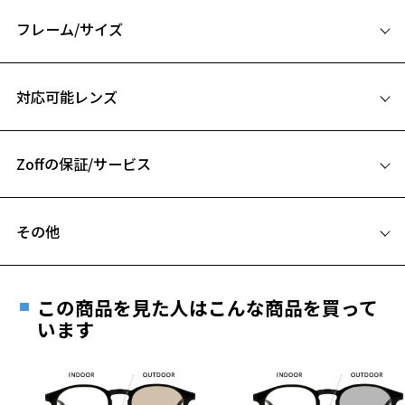
るアイテム。
やや横長のフォルムが顔まわりをすっきり見せ、ミニマルで上品な存
フレーム/サイズ
在感を演出します。
装いにさりげなく“今っぽさ”をプラスしたい人にぴったりの、トレン
サイズ
ドをしっかり押さえた一本です。
対応可能レンズ
52□19-145
オリジナルメガネケース＆メガネ拭き素材のポーチセット
A 片方のレンズ横幅：52mm
ニュアンスカラーで持ちやすく、ほどよく上品。
コンパクトな形状にストラップ付きで、持ち運びもスマートに。
Zoffの保証/サービス
B ブリッジ(鼻部分)の横幅：19mm
C テンプル(つる)の長さ：145mm
※ケースには、テンプルを外に出す形で収納してください。
フレームとレンズの合計料金を知りたい方へ
お気に入り
セリートは3つ折りにして、レンズの下に入れてください。
その他
※ケースの素材および形状の特性上、
Zoffならではの安心サポート
価格シミュレーターはこちら
内側に跡が付く場合がございますが、品質上の問題はございません。
遠近両用はZoffオンラインストアでは販売しておりません。
お気に入りに追加済です。
ご希望のお客さまは、「レンズ交換券」をお選びのうえ、
お気に入りリストは
こちら
【UNITED ARROWS】
この商品を見た人はこんな商品を買って
安心1 フレーム１年間品質保証
「豊かさ・上質感」をキーワードに、ハイグレードなライフスタイル
最寄りのZoff実店舗にてレンズをお買い求めください。
います
を追求する"UNITED ARROWS"。
※サングラスやパッケージ品では「レンズ交換券」はお選び
商品不良により生じた破損等の不具合は、お渡し
ドレステイストを軸に、スーツなどのビジネスウェアから、デザイナ
いただけません。「度無し」をお選びいただき実店舗へご相
日または発送日より１年間修理又は交換させて頂
ーズコレクションまで、
談ください。
きます。
世界中、国内外からセレクトしたブランドと豊富なオリジナルアイテ