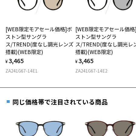
※保証期間内に交換が行われた場合、保証期間は初期の期間から
ムで、大人の方々に向けたファッションを提案します。
延長されません。
お持ちのZoffメガネサイズを確認するには？
＜メガネの度数情報がわからない方へ＞
※柄や色味の出方に個体差があり、画像と異なる場合がございます。
安心2 視力測定無料
[WEB限定モアセール価格]ボ
[WEB限定モアセール価格
オンラインストアでフレームのみ購入して、
Zoff｜UNITED ARROWS Sunglasses 特設ページをみる
ストン型サングラ
ストン型サングラ
実店舗で度付きにできます
仕上がり寸法
視力の変化を早めに発見するために、定期的な視
ス/TREND(度なし調光レンズ
ス/TREND(度なし調光レ
【使用上の注意】
ご購入時に「レンズ交換券」をお選びいただくと、実店舗で
力測定をおすすめいたします。
搭載)(WEB限定)
搭載)(WEB限定)
■高温(60℃以上)環境や急激な温度差は変形、表面層のひび割れの原
度数を測定のうえ、度付きレンズ（標準セットレンズ）へ無
D 仕上がりの横幅：約143mm
因となります。炎天下の車内や砂浜等に放置しない様ご注意くださ
3,465
3,465
料交換いただけます。
¥
¥
E 仕上がりの縦幅：約40mm
安心3 かかり具合調整無料
い。
詳しくはこちら
ZA241G67-14E1
ZA241G67-14E2
■傷をつけるような金属と一緒にしまわないようご注意ください。
重さ
フレームの歪みやかかり具合の調整・クリーニン
実店舗で度数を測定いただけます
グは、全国のZoff店舗にていつでも対応いたしま
品名：サングラス
お近くのZoff実店舗にて度数を測定いただけます（無料）。
す。
33.5g
レンズの材質：プラスチック（コーティング）
その際は記入用紙をダウンロードしてお使いください。
レンズカラー：Z-AMBER_BR85F/ブラウン系
同じ価格帯で注目されている商品
※メガネ：デモレンズを外した重さ
レンズ枠の材質：プラスチック
※サングラス：レンズ込みの重さ
テンプルの材質：プラスチック
※着脱式サングラス：デモレンズ、アタッチメント込みの重さ
ダウンロード
もっと見る
可視光線透過率：15%
紫外線透過率：0.1%以下
タイプ
UV100%CUT ※ISO12312-1基準