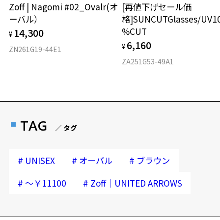
Zoff | Nagomi #02_Ovalr(オ
[再値下げセール価
商品発送から6か月を過ぎた場合、又はお客様からの【商品発送メー
ーバル）
格]SUNCUTGlasses/UV1
ル】のご提示が無かった場合、レンズ代金の他に加工賃として3,300
%CUT
14,300
円(税込)を頂戴いたしますので、予めご了承ください。
¥
6,160
¥
ZN261G19-44E1
ZA251G53-49A1
TAG
／ タグ
#
#
#
UNISEX
オーバル
ブラウン
#
#
～￥11100
Zoff｜UNITED ARROWS