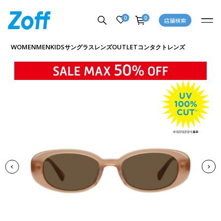
0
0
店舗検索
商品詳細ページへ
WOMEN
MEN
KIDS
OUTLET
サングラス
レンズ
コンタクトレンズ