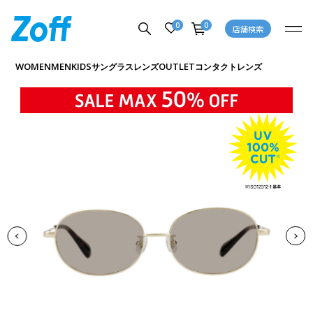
0
0
店舗検索
商品詳細ページへ
WOMEN
MEN
KIDS
OUTLET
サングラス
レンズ
コンタクトレンズ