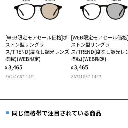
UV100%CUT ※ISO12312-1基準
談ください。
きます。
※保証期間内に交換が行われた場合、保証期間は初期の期間から
株式会社インターメスティック
延長されません。
ゾフ・カスタマーサポート
お持ちのZoffメガネサイズを確認するには？
＜メガネの度数情報がわからない方へ＞
TEL：0120-013-883
安心2 視力測定無料
[WEB限定モアセール価格]ボ
[WEB限定モアセール価格
オンラインストアでフレームのみ購入して、
＜度付きサングラスに関する注意事項＞
ストン型サングラ
ストン型サングラ
実店舗で度付きにできます
※サングラスの度付きは追加料金がかかります。
仕上がり寸法
視力の変化を早めに発見するために、定期的な視
ス/TREND(度なし調光レンズ
ス/TREND(度なし調光レ
※度付きにした場合、元々のレンズ機能、レンズカラーは付きませ
ご購入時に「レンズ交換券」をお選びいただくと、実店舗で
力測定をおすすめいたします。
搭載)(WEB限定)
搭載)(WEB限定)
ん。
度数を測定のうえ、度付きレンズ（標準セットレンズ）へ無
D 仕上がりの横幅：約140mm
※度付きサングラスをお求めの際は、レンズ選択画面で度数入力後、
3,465
3,465
料交換いただけます。
¥
¥
E 仕上がりの縦幅：約42mm
安心3 かかり具合調整無料
レンズの種類、機能、カラーを再度お選びください。
詳しくはこちら
ZA241G67-14E1
ZA241G67-14E2
重さ
フレームの歪みやかかり具合の調整・クリーニン
＜実店舗でサングラスまたはパッケージ商品等のレンズ交換について
実店舗で度数を測定いただけます
グは、全国のZoff店舗にていつでも対応いたしま
＞
お近くのZoff実店舗にて度数を測定いただけます（無料）。
す。
23.4g
2024年3月1日から、店頭に商品をお持ち込みいただいて、レンズ交換
その際は記入用紙をダウンロードしてお使いください。
をされる場合は、レンズ代金の他に3,300円(税込)の加工賃を追加で頂
※メガネ：デモレンズを外した重さ
戴する場合がございます。
同じ価格帯で注目されている商品
※サングラス：レンズ込みの重さ
店頭でレンズ交換をされるお客様は、商品発送から6か月以内に、ご購
※着脱式サングラス：デモレンズ、アタッチメント込みの重さ
ダウンロード
もっと見る
入した商品本体と発送日がわかる【商品発送メール】を店頭スタッフ
にご提示いだければ、初回に限り加工賃はかかりませんので、必ずス