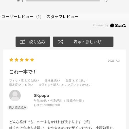
★
1
(0)
ユーザーレビュー
（1）
スタッフレビュー
絞り込み
表示：新しい順
2026.7.3
これ一本で！
フィット感
:とても良い
価格感
:良い
品質
:とても良い
満足度
:とても良い
次回もまた購入したいと思いますか
:はい
SKpapa
年代:
50代
性別:
男性
職業:
会社員
お住まいの地域:
関東
どんな格好でもこの一本をかければ決まります（笑）
軽くかけ心地も抜群で、やや大きめのデザインだから、小顔効果も。