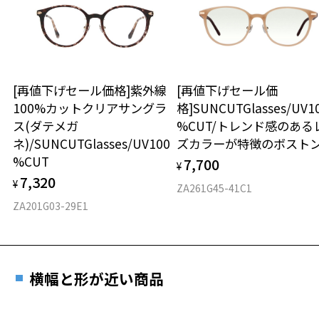
タイプ
タッフにご提示ください。
お気に入り
商品発送から6か月を過ぎた場合、又はお客様からの【商品発送メー
オーバル
ル】のご提示が無かった場合、レンズ代金の他に加工賃として3,300
円(税込)を頂戴いたしますので、予めご了承ください。
お気に入りに追加済です。
材質
お気に入りリストは
こちら
[再値下げセール価格]紫外線
[再値下げセール価
100%カットクリアサングラ
格]SUNCUTGlasses/UV1
フロント素材：メタル
ス(ダテメガ
%CUT/トレンド感のある
ネ)/SUNCUTGlasses/UV100
ズカラーが特徴のボスト
%CUT
7,700
¥
7,320
¥
ZA261G45-41C1
ZA201G03-29E1
横幅と形が近い商品