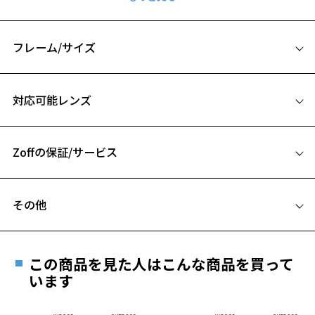
スタイリッシュな印象のオーバル型サングラス。
今年らしいメタル×薄めのレンズカラーでトレンド感も抜群。
コーディネートのワンポイントとしてこなれ感を演出し
フレーム/サイズ
男女兼用でお使いいただけるクラシカルなサングラスです。
サイズ
サングラス ページをみる
対応可能レンズ
56□16-145
【使用上の注意】
A 片方のレンズ横幅：56mm
■高温(60℃以上)環境や急激な温度差は変形、表面層のひび割れの原
因となります。炎天下の車内や砂浜等に放置しない様ご注意くださ
Zoffの保証/サービス
B ブリッジ(鼻部分)の横幅：16mm
い。
C テンプル(つる)の長さ：145mm
■傷をつけるような金属と一緒にしまわないようご注意ください。
フレームとレンズの合計料金を知りたい方へ
その他
品名：サングラス
Zoffならではの安心サポート
価格シミュレーターはこちら
レンズの材質：プラスチック(コーティング)
遠近両用はZoffオンラインストアでは販売しておりません。
レンズカラー：ASH BEIGE(Z-ASH_BE40F)/ブラウン系
ご希望のお客さまは、「レンズ交換券」をお選びのうえ、
レンズ枠の材質：ニッケル合金(塗装)
この商品を見た人はこんな商品を買って
安心1 フレーム１年間品質保証
テンプルの材質：ニッケル合金(塗装)
最寄りのZoff実店舗にてレンズをお買い求めください。
います
可視光線透過率：60%
※サングラスやパッケージ品では「レンズ交換券」はお選び
商品不良により生じた破損等の不具合は、お渡し
紫外線透過率：0.1%以下
いただけません。「度無し」をお選びいただき実店舗へご相
日または発送日より１年間修理又は交換させて頂