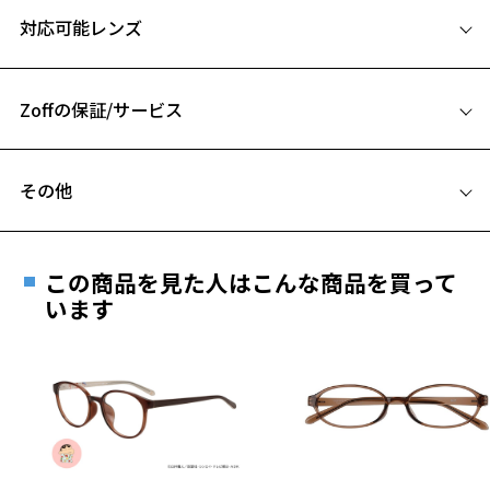
サイズ
ZA252021-43F1：さくらんぼにゃん
対応可能レンズ
ZA252021-64E3：パイナップルにゃん
50□20-145
A 片方のレンズ横幅：50mm
Zoff│mofusand 特設ページをみる
Zoffの保証/サービス
B ブリッジ(鼻部分)の横幅：20mm
※柄や色味の出方に個体差があり、画像と異なる場合がございます。
C テンプル(つる)の長さ：145mm
フレームとレンズの合計料金を知りたい方へ
その他
Zoffならではの安心サポート
お気に入り
価格シミュレーターはこちら
遠近両用はZoffオンラインストアでは販売しておりません。
ご希望のお客さまは、「レンズ交換券」をお選びのうえ、
この商品を見た人はこんな商品を買って
安心1 フレーム１年間品質保証
お気に入りに追加済です。
最寄りのZoff実店舗にてレンズをお買い求めください。
います
お気に入りリストは
こちら
※サングラスやパッケージ品では「レンズ交換券」はお選び
商品不良により生じた破損等の不具合は、お渡し
いただけません。「度無し」をお選びいただき実店舗へご相
日または発送日より１年間修理又は交換させて頂
談ください。
きます。
※保証期間内に交換が行われた場合、保証期間は初期の期間から
延長されません。
お持ちのZoffメガネサイズを確認するには？
＜メガネの度数情報がわからない方へ＞