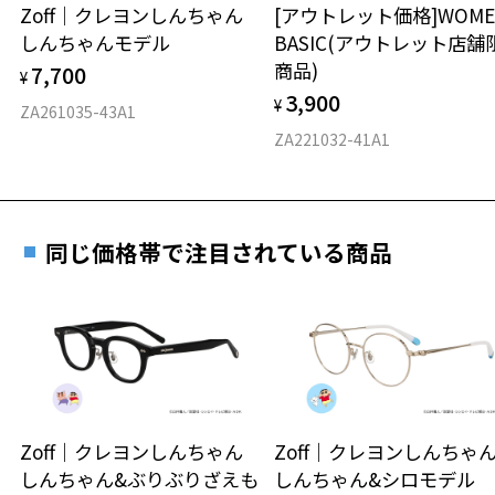
安心2 視力測定無料
Zoff｜クレヨンしんちゃん
[アウトレット価格]WOME
オンラインストアでフレームのみ購入して、
しんちゃんモデル
BASIC(アウトレット店舗
実店舗で度付きにできます
仕上がり寸法
視力の変化を早めに発見するために、定期的な視
商品)
7,700
ご購入時に「レンズ交換券」をお選びいただくと、実店舗で
¥
力測定をおすすめいたします。
3,900
度数を測定のうえ、度付きレンズ（標準セットレンズ）へ無
¥
D 仕上がりの横幅：約133mm
ZA261035-43A1
料交換いただけます。
E 仕上がりの縦幅：約47mm
安心3 かかり具合調整無料
ZA221032-41A1
詳しくはこちら
重さ
フレームの歪みやかかり具合の調整・クリーニン
実店舗で度数を測定いただけます
グは、全国のZoff店舗にていつでも対応いたしま
お近くのZoff実店舗にて度数を測定いただけます（無料）。
す。
17.3g
同じ価格帯で注目されている商品
その際は記入用紙をダウンロードしてお使いください。
※メガネ：デモレンズを外した重さ
※サングラス：レンズ込みの重さ
※着脱式サングラス：デモレンズ、アタッチメント込みの重さ
ダウンロード
もっと見る
タイプ
ボストン
Zoff｜クレヨンしんちゃん
Zoff｜クレヨンしんち
しんちゃん&ぶりぶりざえも
しんちゃん&シロモデル
材質