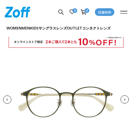
0
0
店舗検索
商品詳細ページへ
WOMEN
MEN
KIDS
OUTLET
サングラス
レンズ
コンタクトレンズ