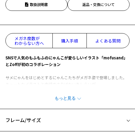
取扱説明書
返品・交換について
メガネ度数が
購入手順
よくある質問
わからない方へ
SNSで人気のもふもふのにゃんこが愛らしいイラスト「mofusand」
とZoffが初のコラボレーション
サメにゃんをはじめとするにゃんこたちがメガネ姿で登場しました。
キュートなイラストと肉球のさりげないあしらいが、
大人から子どもまで、みんなの心をくすぐるコレクションです。
【PREMIUMモデル】
テンプルはにゃんこのシルエットがステンド風に、
バチ先には型ごとに被り物をしたにゃんこを箔押しであしらいまし
フレーム/サイズ
た。
ZA252021-21F1：いちごにゃん