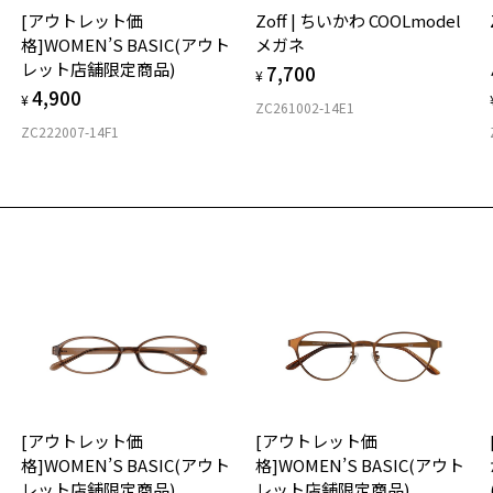
実
[アウトレット価
Zoff | ちいかわ COOLmodel
ご
仕
格]WOMEN’S BASIC(アウト
メガネ
の
レット店舗限定商品)
7,700
度
D
¥
4,900
お気に入り
詳
E
¥
ZC261002-14E1
ZC222007-14F1
商品詳細ページへ
実
重
お気に入りに追加済です。
お
お気に入りリストは
こちら
そ
12
※
※
※
タ
材
[アウトレット価
[アウトレット価
フ
格]WOMEN’S BASIC(アウト
格]WOMEN’S BASIC(アウト
レット店舗限定商品)
レット店舗限定商品)