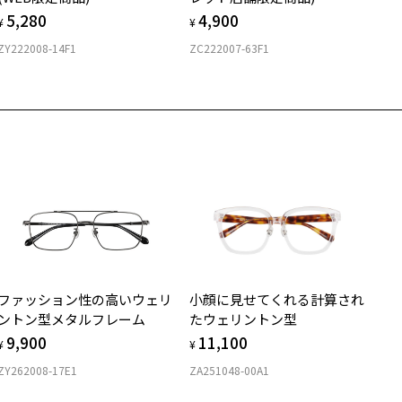
5,280
4,900
¥
¥
ZY222008-14F1
ZC222007-63F1
ファッション性の高いウェリ
小顔に見せてくれる計算され
ントン型メタルフレーム
たウェリントン型
9,900
11,100
¥
¥
ZY262008-17E1
ZA251048-00A1