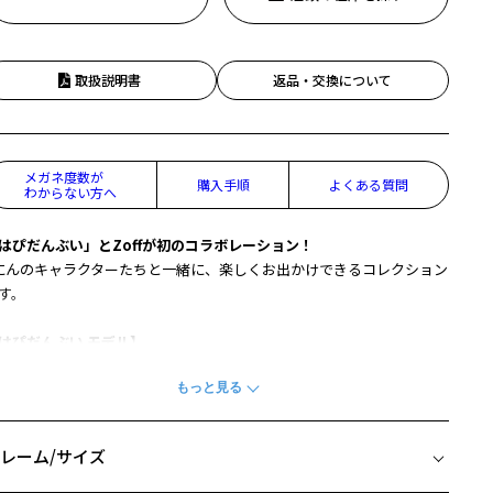
取扱説明書
返品・交換について
メガネ度数が
購入手順
よくある質問
わからない方へ
はぴだんぶい」とZoffが初のコラボレーション！
にんのキャラクターたちと一緒に、楽しくお出かけできるコレクション
す。
はぴだんぶい モデル】
ングラス姿の6にんがぎゅっと集まった、どんな場面でも身に着けやす
スタンダードなウェリントンフレーム。
柄や色味の出方に個体差があり、画像と異なる場合がございます。
レーム/サイズ
off｜はぴだんぶい 特設ページはこちら