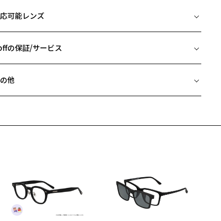
イズ
応可能レンズ
□18-138
 片方のレンズ横幅：53mm
 ブリッジ(鼻部分)の横幅：18mm
offの保証/サービス
 テンプル(つる)の長さ：138mm
フレームとレンズの合計料金を知りたい方へ
の他
Zoffならではの安心サポート
価格シミュレーターはこちら
近両用はZoffオンラインストアでは販売しておりません。
希望のお客さまは、「レンズ交換券」をお選びのうえ、
安心1 フレーム１年間品質保証
寄りのZoff実店舗にてレンズをお買い求めください。
サングラスやパッケージ品では「レンズ交換券」はお選びいただけま
商品不良により生じた破損等の不具合は、お渡し日または発送
ん。
日より１年間修理又は交換させて頂きます。
度無し」をお選びいただき実店舗へご相談ください。
※保証期間内に交換が行われた場合、保証期間は初期の期間から延長されま
せん。
安心2 視力測定無料
メガネの度数情報がわからない方へ＞
お持ちのZoffメガネサイズを確認するには？
視力の変化を早めに発見するために、定期的な視力測定をおす
ンラインストアでフレームのみ購入して、
すめいたします。