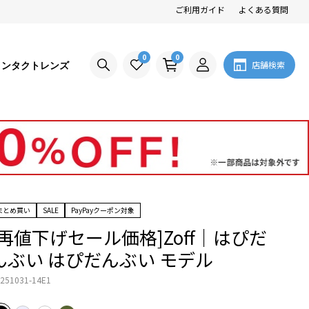
ご利用ガイド
よくある質問
0
0
コンタクトレンズ
店舗検索
まとめ買い
SALE
PayPayクーポン対象
[再値下げセール価格]Zoff｜はぴだ
んぶい はぴだんぶい モデル
251031-14E1