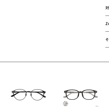
サ
対
53
A
B
Z
C
そ
遠
ご
最
※
せ
「
＜
オ