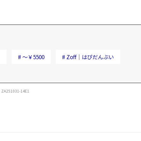
ク
#
～￥5500
#
Zoff｜はぴだんぶい
ZA251031-14E1