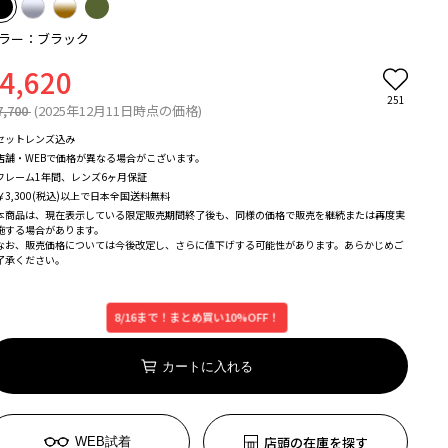
ラー：ブラック
4,620
251
7,700
(2025年12月11日時点の価格)
セットレンズ込み
店舗・WEBで価格が異なる場合がこざいます。
フレーム1年間、レンズ6ヶ月保証
￥3,300(税込)以上で日本全国送料無料
本商品は、現在表示している限定販売期間終了後も、同様の価格で販売を継続または再度実
施する場合があります。
なお、販売価格については今後改定し、さらに値下げする可能性があります。あらかじめご
了承ください。
8/16まで！まとめ買い10%OFF！
カートに入れる
店頭の在庫を探す
WEB試着