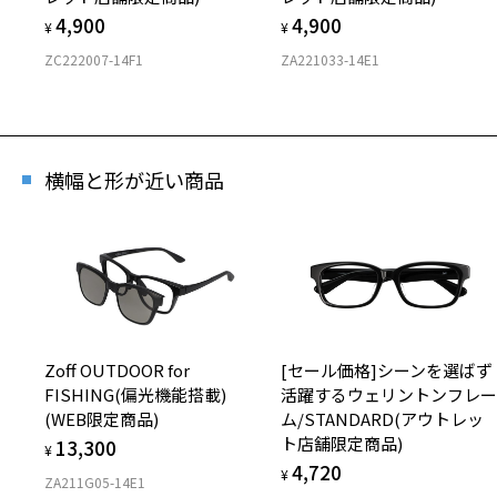
4,900
4,900
¥
¥
ZC222007-14F1
ZA221033-14E1
横幅と形が近い商品
Zoff OUTDOOR for
[セール価格]シーンを選ばず
FISHING(偏光機能搭載)
活躍するウェリントンフレ
(WEB限定商品)
ム/STANDARD(アウトレッ
ト店舗限定商品)
13,300
¥
4,720
¥
ZA211G05-14E1