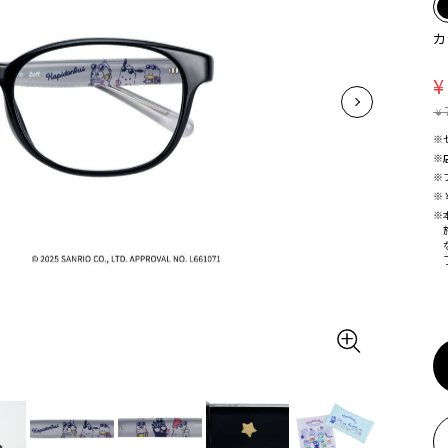
カ
¥
¥
※
※
※
※
※