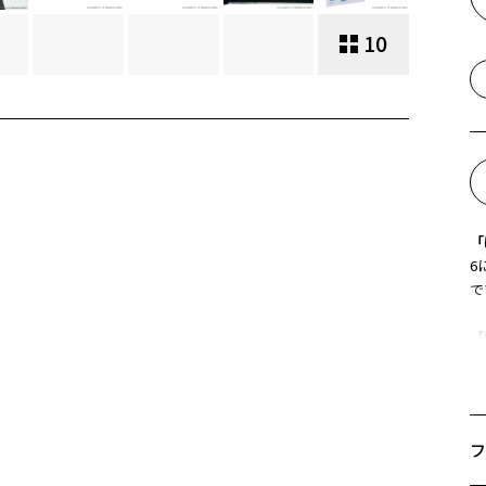
10
「
6
で
【
サ
い
※
フ
Z