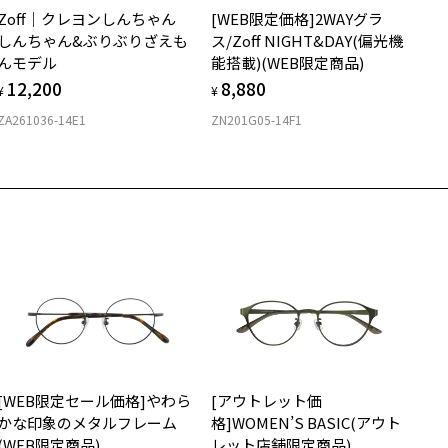
店舗で度付きにできます
Zoff｜クレヨンしんちゃん
[WEB限定価格]2WAYグラ
購入時に「レンズ交換券」をお選びいただくと、実店舗で度数を測定
上がり寸法
安心3 かかり具合調整無料
しんちゃん&ぶりぶりざえも
ス/Zoff NIGHT&DAY(偏光機
うえ、
んモデル
能搭載)(WEB限定商品)
付きレンズ（標準セットレンズ）へ無料交換いただけます。
 仕上がりの横幅：約141mm
フレームの歪みやかかり具合の調整・クリーニングは、全国の
12,200
8,880
しくはこちら
 仕上がりの縦幅：約43mm
¥
¥
Zoff店舗にていつでも対応いたします。
ZA261036-14E1
ZN201G05-14F1
店舗で度数を測定いただけます
さ
近くのZoff実店舗にて度数を測定いただけます（無料）。
の際は記入用紙をダウンロードしてお使いください。
もっと見る
.5g
メガネ：デモレンズを外した重さ
ダウンロード
サングラス：レンズ込みの重さ
着脱式サングラス：デモレンズ、アタッチメント込みの重さ
イプ
ウエリントン
質
[WEB限定セール価格]やわら
[アウトレット価
ロント素材：French Plastic
かな印象のメタルフレーム
格]WOMEN’S BASIC(アウト
(WEB限定商品)
レット店舗限定商品)