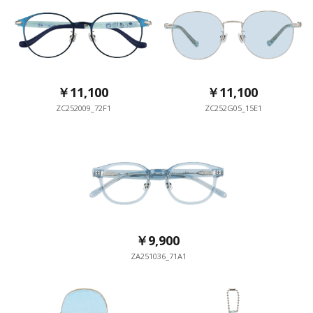
￥11,100
￥11,100
ZC252009_72F1
ZC252G05_15E1
￥9,900
ZA251036_71A1