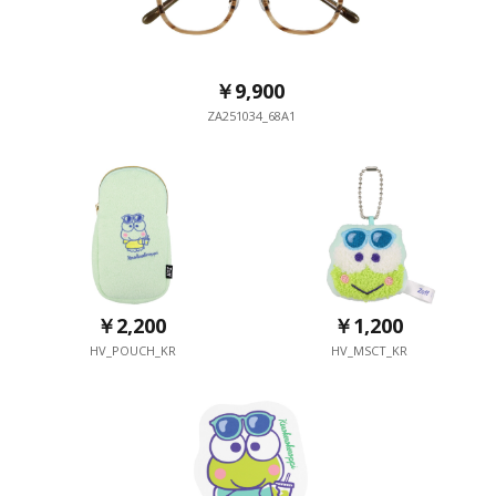
￥9,900
ZA251034_68A1
￥2,200
￥1,200
HV_POUCH_KR
HV_MSCT_KR