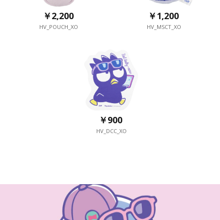
￥2,200
￥1,200
HV_POUCH_XO
HV_MSCT_XO
￥900
HV_DCC_XO