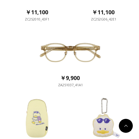
￥11,100
￥11,100
ZC252010_43F1
ZC252G06_42E1
￥9,900
ZA251037_41A1