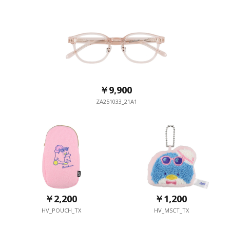
￥9,900
ZA251033_21A1
￥2,200
￥1,200
HV_POUCH_TX
HV_MSCT_TX