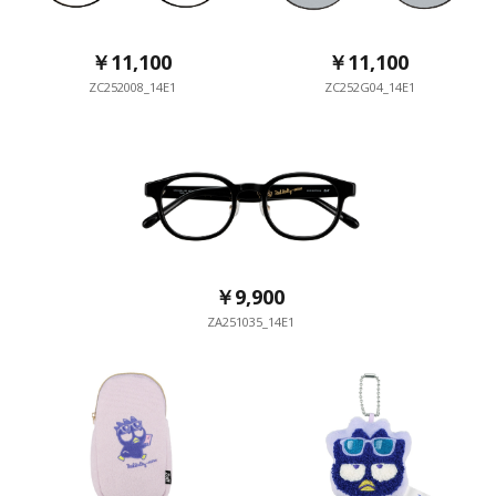
￥11,100
￥11,100
ZC252008_14E1
ZC252G04_14E1
￥9,900
ZA251035_14E1