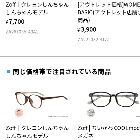
安心2 視力測定無料
Zoff｜クレヨンしんちゃん
[アウトレット価格]WOME
オンラインストアでフレームのみ購入して、
しんちゃんモデル
BASIC(アウトレット店舗
実店舗で度付きにできます
仕上がり寸法
視力の変化を早めに発見するために、定期的な視
商品)
7,700
ご購入時に「レンズ交換券」をお選びいただくと、実店舗で
¥
力測定をおすすめいたします。
3,900
度数を測定のうえ、度付きレンズ（標準セットレンズ）へ無
¥
D 仕上がりの横幅：約136mm
ZA261035-43A1
料交換いただけます。
E 仕上がりの縦幅：約46mm
安心3 かかり具合調整無料
ZA221032-41A1
詳しくはこちら
重さ
フレームの歪みやかかり具合の調整・クリーニン
実店舗で度数を測定いただけます
グは、全国のZoff店舗にていつでも対応いたしま
お近くのZoff実店舗にて度数を測定いただけます（無料）。
す。
11.2g
同じ価格帯で注目されている商品
その際は記入用紙をダウンロードしてお使いください。
※メガネ：デモレンズを外した重さ
※サングラス：レンズ込みの重さ
※着脱式サングラス：デモレンズ、アタッチメント込みの重さ
ダウンロード
もっと見る
タイプ
ボストン
Zoff｜クレヨンしんちゃん
Zoff | ちいかわ COOLmod
しんちゃんモデル
メガネ
材質