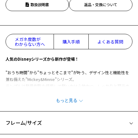
取扱説明書
返品・交換について
メガネ度数が
購入手順
よくある質問
わからない方へ
人気のDisneyシリーズから新作が登場！
"おうち時間"から"ちょっとそこまで"が叶う、デザイン性と機能性を
兼ね備えた"Mickey&Minnie"シリーズ。
テンプルは軽量樹脂を使用して軽いかけ心地かつ、しっかりと耳元の
調整も可能に。
テンプルサイドにはミニーのリボンをあしらったデザインがワンポイ
ントに。
立体的なメタルパーツがさりげない高級感のある印象に。
内側には眠るミニーがラインアートであしらわれています。
フレーム/サイズ
ワンマイルで使用できる、コンタクトユーザーにもオススメのコレク
ションです。