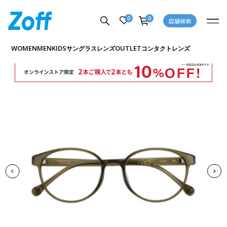
0
0
店舗検索
商品詳細ページへ
WOMEN
MEN
KIDS
OUTLET
サングラス
レンズ
コンタクトレンズ