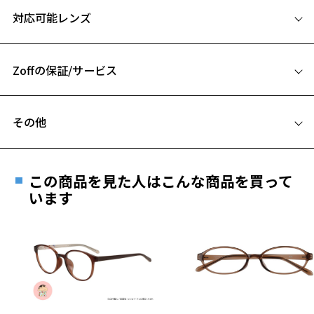
サイズ
対応可能レンズ
Disney Collection Mickey & Friends ページをみる
51□19-140
A 片方のレンズ横幅：51mm
※柄や色味の出方に個体差があり、画像と異なる場合がございます。
Zoffの保証/サービス
B ブリッジ(鼻部分)の横幅：19mm
C テンプル(つる)の長さ：140mm
フレームとレンズの合計料金を知りたい方へ
その他
Zoffならではの安心サポート
価格シミュレーターはこちら
お気に入り
遠近両用はZoffオンラインストアでは販売しておりません。
ご希望のお客さまは、「レンズ交換券」をお選びのうえ、
この商品を見た人はこんな商品を買って
安心1 フレーム１年間品質保証
最寄りのZoff実店舗にてレンズをお買い求めください。
います
お気に入りに追加済です。
※サングラスやパッケージ品では「レンズ交換券」はお選び
お気に入りリストは
こちら
商品不良により生じた破損等の不具合は、お渡し
いただけません。「度無し」をお選びいただき実店舗へご相
日または発送日より１年間修理又は交換させて頂
談ください。
きます。
※保証期間内に交換が行われた場合、保証期間は初期の期間から
延長されません。
お持ちのZoffメガネサイズを確認するには？
＜メガネの度数情報がわからない方へ＞