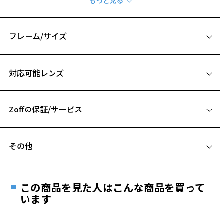
カラーレンズとの相性も抜群なウェリントン型です。
※柄や色味の出方に個体差があり、画像と異なる場合がございます。
フレーム/サイズ
サイズ
対応可能レンズ
53□19-148
A 片方のレンズ横幅：53mm
Zoffの保証/サービス
B ブリッジ(鼻部分)の横幅：19mm
C テンプル(つる)の長さ：148mm
お気に入り
フレームとレンズの合計料金を知りたい方へ
その他
Zoffならではの安心サポート
価格シミュレーターはこちら
お気に入りに追加済です。
遠近両用はZoffオンラインストアでは販売しておりません。
お気に入りリストは
こちら
ご希望のお客さまは、「レンズ交換券」をお選びのうえ、
この商品を見た人はこんな商品を買って
安心1 フレーム１年間品質保証
最寄りのZoff実店舗にてレンズをお買い求めください。
います
※サングラスやパッケージ品では「レンズ交換券」はお選び
商品不良により生じた破損等の不具合は、お渡し
いただけません。「度無し」をお選びいただき実店舗へご相