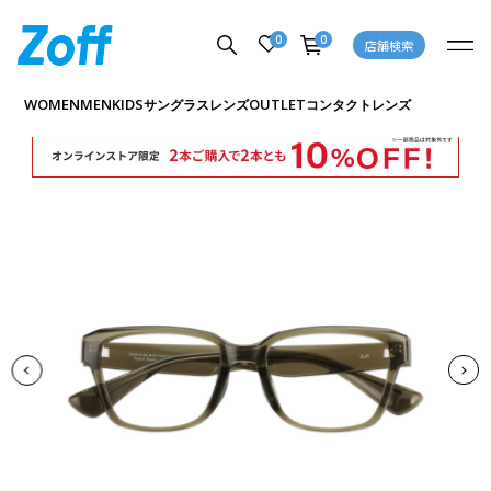
0
0
店舗検索
商品詳細ページへ
WOMEN
MEN
KIDS
OUTLET
サングラス
レンズ
コンタクトレンズ