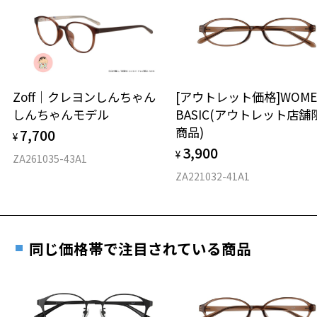
日または発送日より１年間修理又は交換させて頂
談ください。
きます。
※保証期間内に交換が行われた場合、保証期間は初期の期間から
延長されません。
お持ちのZoffメガネサイズを確認するには？
＜メガネの度数情報がわからない方へ＞
安心2 視力測定無料
Zoff｜クレヨンしんちゃん
[アウトレット価格]WOME
オンラインストアでフレームのみ購入して、
しんちゃんモデル
BASIC(アウトレット店舗
実店舗で度付きにできます
仕上がり寸法
視力の変化を早めに発見するために、定期的な視
商品)
7,700
ご購入時に「レンズ交換券」をお選びいただくと、実店舗で
¥
力測定をおすすめいたします。
3,900
度数を測定のうえ、度付きレンズ（標準セットレンズ）へ無
¥
D 仕上がりの横幅：約142mm
ZA261035-43A1
料交換いただけます。
E 仕上がりの縦幅：約46mm
安心3 かかり具合調整無料
ZA221032-41A1
詳しくはこちら
重さ
フレームの歪みやかかり具合の調整・クリーニン
実店舗で度数を測定いただけます
グは、全国のZoff店舗にていつでも対応いたしま
お近くのZoff実店舗にて度数を測定いただけます（無料）。
す。
21g
同じ価格帯で注目されている商品
その際は記入用紙をダウンロードしてお使いください。
※メガネ：デモレンズを外した重さ
※サングラス：レンズ込みの重さ
※着脱式サングラス：デモレンズ、アタッチメント込みの重さ
ダウンロード
もっと見る