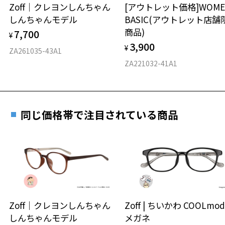
安心2 視力測定無料
Zoff｜クレヨンしんちゃん
[アウトレット価格]WOME
オンラインストアでフレームのみ購入して、
しんちゃんモデル
BASIC(アウトレット店舗
実店舗で度付きにできます
仕上がり寸法
視力の変化を早めに発見するために、定期的な視
商品)
7,700
ご購入時に「レンズ交換券」をお選びいただくと、実店舗で
¥
力測定をおすすめいたします。
3,900
度数を測定のうえ、度付きレンズ（標準セットレンズ）へ無
¥
D 仕上がりの横幅：約134mm
ZA261035-43A1
料交換いただけます。
E 仕上がりの縦幅：約36mm
安心3 かかり具合調整無料
ZA221032-41A1
詳しくはこちら
重さ
フレームの歪みやかかり具合の調整・クリーニン
実店舗で度数を測定いただけます
グは、全国のZoff店舗にていつでも対応いたしま
お近くのZoff実店舗にて度数を測定いただけます（無料）。
す。
9.5g
同じ価格帯で注目されている商品
その際は記入用紙をダウンロードしてお使いください。
※メガネ：デモレンズを外した重さ
※サングラス：レンズ込みの重さ
※着脱式サングラス：デモレンズ、アタッチメント込みの重さ
ダウンロード
もっと見る
タイプ
オーバル
Zoff｜クレヨンしんちゃん
Zoff | ちいかわ COOLmod
しんちゃんモデル
メガネ
材質