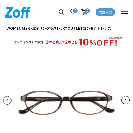
0
0
店舗検索
商品詳細ページへ
WOMEN
MEN
KIDS
OUTLET
サングラス
レンズ
コンタクトレンズ