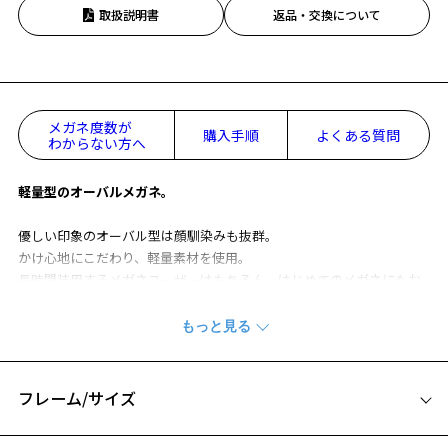
取扱説明書
返品・交換について
メガネ度数が
購入手順
よくある質問
わからない方へ
軽量型のオーバルメガネ。
優しい印象のオーバル型は顔馴染みも抜群。
かけ心地にこだわり、軽量素材を使用。
長時間装用するメガネユーザーはもちろん、はじめてのメガネにもお
すすめできる一本。
手に取りやすい価格に加え、つるの先端はお好みに合わせて調整でき
るのも嬉しいポイント◎
普段使いから幅広いシーンに活躍いただけます。
フレーム/サイズ
WOMEN’S BASIC 特集ページをみる