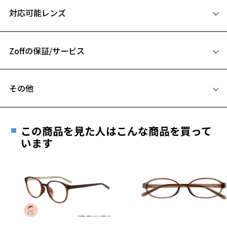
サイズ
※柄や色味の出方に個体差があり、画像と異なる場合がございます。
対応可能レンズ
52□16-140
A 片方のレンズ横幅：52mm
Zoffの保証/サービス
B ブリッジ(鼻部分)の横幅：16mm
C テンプル(つる)の長さ：140mm
フレームとレンズの合計料金を知りたい方へ
その他
Zoffならではの安心サポート
価格シミュレーターはこちら
お気に入り
遠近両用はZoffオンラインストアでは販売しておりません。
ご希望のお客さまは、「レンズ交換券」をお選びのうえ、
この商品を見た人はこんな商品を買って
安心1 フレーム１年間品質保証
最寄りのZoff実店舗にてレンズをお買い求めください。
います
お気に入りに追加済です。
※サングラスやパッケージ品では「レンズ交換券」はお選び
お気に入りリストは
こちら
商品不良により生じた破損等の不具合は、お渡し
いただけません。「度無し」をお選びいただき実店舗へご相
日または発送日より１年間修理又は交換させて頂
談ください。
きます。
※保証期間内に交換が行われた場合、保証期間は初期の期間から
延長されません。
お持ちのZoffメガネサイズを確認するには？
＜メガネの度数情報がわからない方へ＞