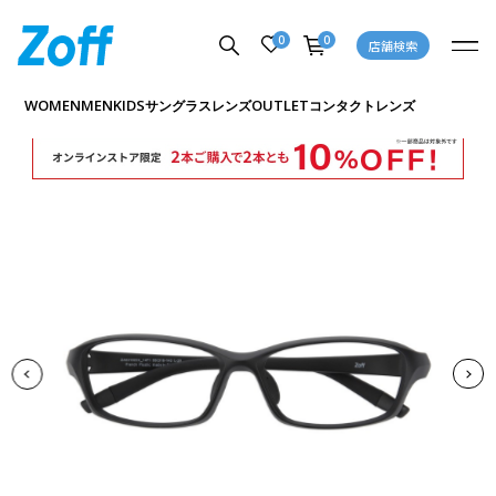
0
0
店舗検索
商品詳細ページへ
WOMEN
MEN
KIDS
OUTLET
サングラス
レンズ
コンタクトレンズ