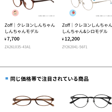
※保証期間内に交換が行われた場合、保証期間は初期の期間から
延長されません。
お持ちのZoffメガネサイズを確認するには？
＜メガネの度数情報がわからない方へ＞
安心2 視力測定無料
Zoff｜クレヨンしんちゃん
Zoff｜クレヨンしんち
オンラインストアでフレームのみ購入して、
しんちゃんモデル
しんちゃん&シロモデル
実店舗で度付きにできます
仕上がり寸法
視力の変化を早めに発見するために、定期的な視
7,700
12,200
ご購入時に「レンズ交換券」をお選びいただくと、実店舗で
¥
¥
力測定をおすすめいたします。
度数を測定のうえ、度付きレンズ（標準セットレンズ）へ無
D 仕上がりの横幅：約148mm
ZA261035-43A1
ZY262041-56F1
料交換いただけます。
E 仕上がりの縦幅：約38mm
安心3 かかり具合調整無料
詳しくはこちら
重さ
フレームの歪みやかかり具合の調整・クリーニン
実店舗で度数を測定いただけます
グは、全国のZoff店舗にていつでも対応いたしま
お近くのZoff実店舗にて度数を測定いただけます（無料）。
す。
15.4g
同じ価格帯で注目されている商品
その際は記入用紙をダウンロードしてお使いください。
※メガネ：デモレンズを外した重さ
※サングラス：レンズ込みの重さ
※着脱式サングラス：デモレンズ、アタッチメント込みの重さ
ダウンロード
もっと見る
タイプ