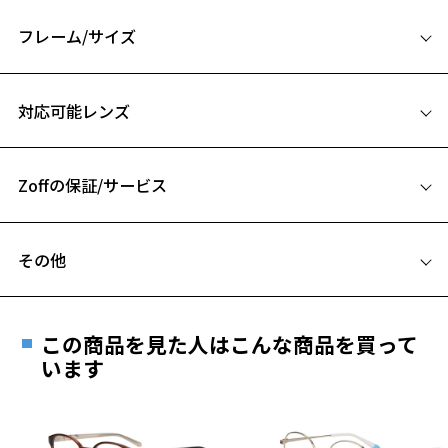
フレーム/サイズ
サイズ
対応可能レンズ
56□16-140
A 片方のレンズ横幅：56mm
Zoffの保証/サービス
B ブリッジ(鼻部分)の横幅：16mm
C テンプル(つる)の長さ：140mm
フレームとレンズの合計料金を知りたい方へ
お気に入り
その他
Zoffならではの安心サポート
価格シミュレーターはこちら
お気に入りに追加済です。
遠近両用はZoffオンラインストアでは販売しておりません。
お気に入りリストは
こちら
ご希望のお客さまは、「レンズ交換券」をお選びのうえ、
この商品を見た人はこんな商品を買って
安心1 フレーム１年間品質保証
最寄りのZoff実店舗にてレンズをお買い求めください。
います
※サングラスやパッケージ品では「レンズ交換券」はお選び
商品不良により生じた破損等の不具合は、お渡し
いただけません。「度無し」をお選びいただき実店舗へご相
日または発送日より１年間修理又は交換させて頂
談ください。
きます。