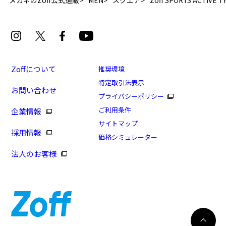
メガネのZoff公式通販
MEN
スクエア
Zoff SPORTS ACTIVE T
Zoffについて
推奨環境
特定取引法表示
お問い合わせ
プライバシーポリシー
[再値下げセール価格]Zoff SPORTS ACTIVE TYPE
ご利用条件
企業情報
商品番号：ZA231022-14F1/フレームカラー：ブラック
サイトマップ
採用情報
(マット)/単価：￥5,280
価格シミュレーター
法人のお客様
ログインして申し込む
※商品が再入荷された際にメールでお知らせします。
※本サービスは商品の購入をお約束するものではありません。
※ご希望の商品が再入荷しない場合もございますので予めご了承ください。
※「再入荷お知らせメール」はZoffオンラインストアで取り扱っている商品が対象